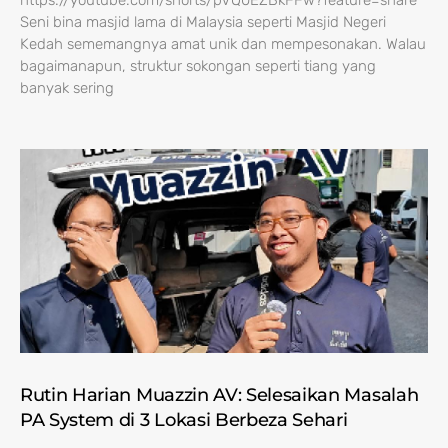
https://youtube.com/shorts/pVQ0EZBkFFw?feature=share
Seni bina masjid lama di Malaysia seperti Masjid Negeri
Kedah sememangnya amat unik dan mempesonakan. Walau
bagaimanapun, struktur sokongan seperti tiang yang
banyak sering
Rutin Harian Muazzin AV: Selesaikan Masalah
PA System di 3 Lokasi Berbeza Sehari