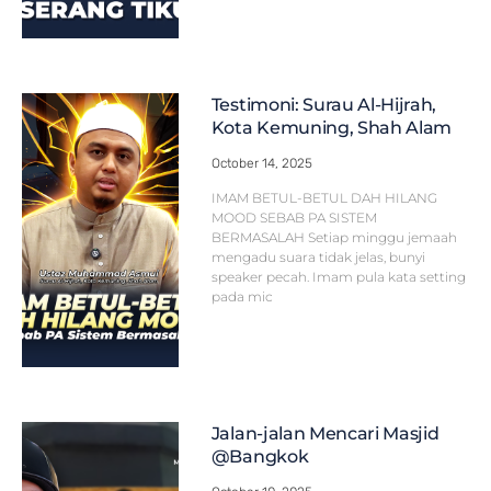
Testimoni: Surau Al-Hijrah,
Kota Kemuning, Shah Alam
October 14, 2025
IMAM BETUL-BETUL DAH HILANG
MOOD SEBAB PA SISTEM
BERMASALAH Setiap minggu jemaah
mengadu suara tidak jelas, bunyi
speaker pecah. Imam pula kata setting
pada mic
Jalan-jalan Mencari Masjid
@Bangkok