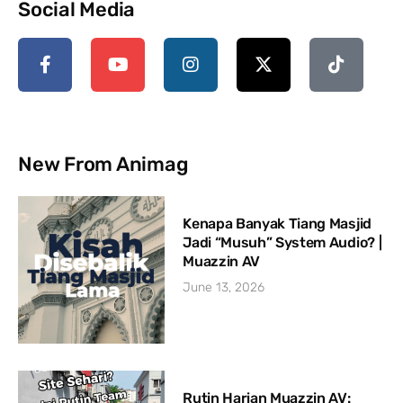
Social Media
New From Animag
Kenapa Banyak Tiang Masjid
Jadi “Musuh” System Audio? |
Muazzin AV
June 13, 2026
Rutin Harian Muazzin AV: