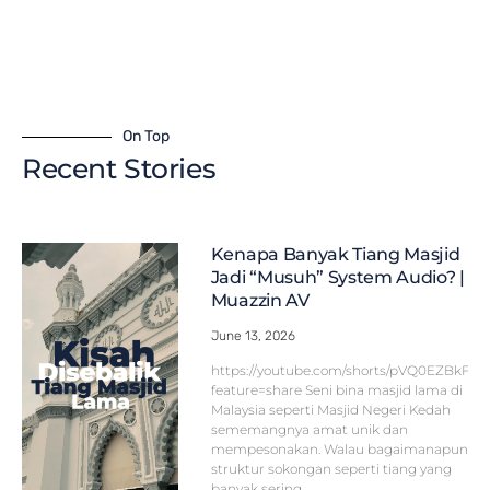
On Top
Recent Stories
Kenapa Banyak Tiang Masjid
Jadi “Musuh” System Audio? |
Muazzin AV
June 13, 2026
https://youtube.com/shorts/pVQ0EZBkFF
feature=share Seni bina masjid lama di
Malaysia seperti Masjid Negeri Kedah
sememangnya amat unik dan
mempesonakan. Walau bagaimanapun,
struktur sokongan seperti tiang yang
banyak sering