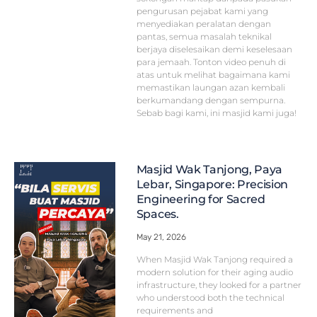
pengurusan pejabat kami yang
menyediakan peralatan dengan
pantas, semua masalah teknikal
berjaya diselesaikan demi keselesaan
para jemaah. Tonton video penuh di
atas untuk melihat bagaimana kami
memastikan laungan azan kembali
berkumandang dengan sempurna.
Sebab bagi kami, ini masjid kami juga!
Masjid Wak Tanjong, Paya
Lebar, Singapore: Precision
Engineering for Sacred
Spaces.
May 21, 2026
When Masjid Wak Tanjong required a
modern solution for their aging audio
infrastructure, they looked for a partner
who understood both the technical
requirements and