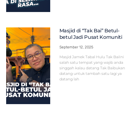
Masjid di “Tak Bai” Betul-
betul Jadi Pusat Komuniti
September 12, 2025
Masjid Jamek Tabal Hulu Tak BaiIni
salah satu tempat yang wajib anda
singgah kalau datang Tak Baibukan
datang untuk tambah satu lagi ya
datang lah