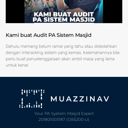
Kami buat Audit PA Sistem Masjid
Dahulu memang belum ramai yang tahu atau didedahkan
dengan Interacking sistem yang kemas. Kelemahannya bila
perlu buat penyelenggaraan akan ambil masa yang lama
untuk kenal
Your PA System Masjid Expert
201801003187 (1265200-U)