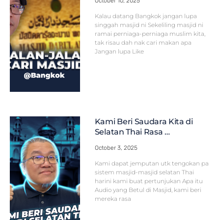
October 10, 2025
Kalau datang Bangkok jangan lupa
singgah masjid ni Sekeliling masjid ni
ramai perniaga-perniaga muslim kita,
tak risau dah nak cari makan apa
Jangan lupa Like
Kami Beri Saudara Kita di
Selatan Thai Rasa …
October 3, 2025
Kami dapat jemputan utk tengokan pa
sistem masjid-masjid selatan Thai
harini kami buat pertunjukan Apa itu
Audio yang Betul di Masjid, kami beri
mereka rasa