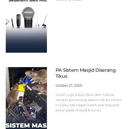
PA Sistem Masjid Diserang
Tikus
October 21, 2025
Susah juga kalau tikus dah masuk ..
sampai bersarang dalam rak pa sistem
ni kalau tak cegah boleh jadi masalah
besar pada masjid & surau