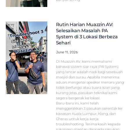
Rutin Harian Muazzin AV:
Selesaikan Masalah PA
System di 3 Lokasi Berbeza
Sehari
June 11, 2026
Di Muazzin AV, kami memahami
bahawa sistem siar raya (PA System)
yang lancar adalah nadi bagi sesebuah
masjid dan surau. Apabila menerima
aduan mengenai speaker menara yang
tidak berfungsi atau suara azan yang
kurang jelas, pasukan teknikal kami
segera bergerak ke lokasi.
Baru-baru ini, kami telah
menggerakkan 3 pasukan serentak ke
kawasan Kuala Lumpur, Klang, dan
Cheras untuk kerja-kerja
troubleshooting. Terima kasih kepada
sokongan mantap daripada pasukan