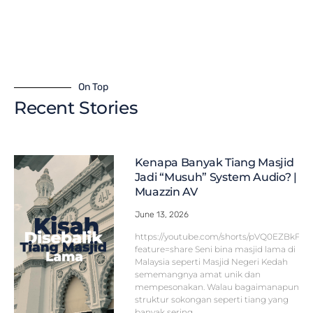
On Top
Recent Stories
Kenapa Banyak Tiang Masjid
Jadi “Musuh” System Audio? |
Muazzin AV
June 13, 2026
https://youtube.com/shorts/pVQ0EZBkFF
feature=share Seni bina masjid lama di
Malaysia seperti Masjid Negeri Kedah
sememangnya amat unik dan
mempesonakan. Walau bagaimanapun,
struktur sokongan seperti tiang yang
banyak sering