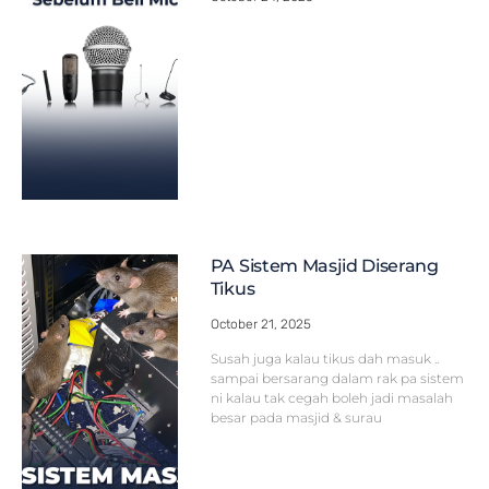
PA Sistem Masjid Diserang
Tikus
October 21, 2025
Susah juga kalau tikus dah masuk ..
sampai bersarang dalam rak pa sistem
ni kalau tak cegah boleh jadi masalah
besar pada masjid & surau