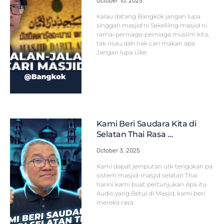
October 10, 2025
Kalau datang Bangkok jangan lupa
singgah masjid ni Sekeliling masjid ni
ramai perniaga-perniaga muslim kita,
tak risau dah nak cari makan apa
Jangan lupa Like
Kami Beri Saudara Kita di
Selatan Thai Rasa …
October 3, 2025
Kami dapat jemputan utk tengokan pa
sistem masjid-masjid selatan Thai
harini kami buat pertunjukan Apa itu
Audio yang Betul di Masjid, kami beri
mereka rasa