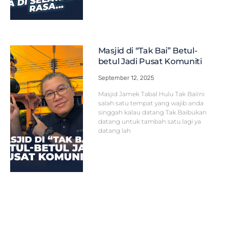
Masjid di “Tak Bai” Betul-
betul Jadi Pusat Komuniti
September 12, 2025
Masjid Jamek Tabal Hulu Tak BaiIni
salah satu tempat yang wajib anda
singgah kalau datang Tak Baibukan
datang untuk tambah satu lagi ya
datang lah