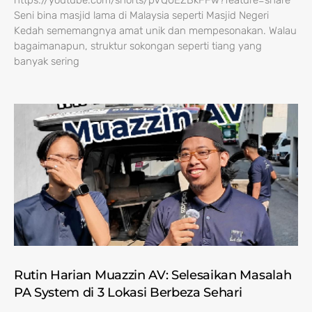
https://youtube.com/shorts/pVQ0EZBkFFw?feature=share
Seni bina masjid lama di Malaysia seperti Masjid Negeri
Kedah sememangnya amat unik dan mempesonakan. Walau
bagaimanapun, struktur sokongan seperti tiang yang
banyak sering
Rutin Harian Muazzin AV: Selesaikan Masalah
PA System di 3 Lokasi Berbeza Sehari