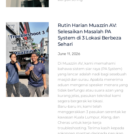
Rutin Harian Muazzin AV:
Selesaikan Masalah PA
System di 3 Lokasi Berbeza
Sehari
June 11, 2026
Di Muazzin AV, kami memahami
bahawa sistem siar raya (PA System)
yang lancar adalah nadi bagi sesebuah
masjid dan surau. Apabila menerima
aduan mengenai speaker menara yang
tidak berfungsi atau suara azan yang
kurang jelas, pasukan teknikal kami
segera bergerak ke lokasi.
Baru-baru ini, kami telah
menggerakkan 3 pasukan serentak ke
kawasan Kuala Lumpur, Klang, dan
Cheras untuk kerja-kerja
troubleshooting. Terima kasih kepada
sokongan mantap daripada pasukan