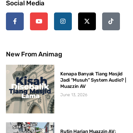
Social Media
New From Animag
Kenapa Banyak Tiang Masjid
Jadi “Musuh” System Audio? |
Muazzin AV
June 13, 2026
Rutin Harian Muazzin AV: