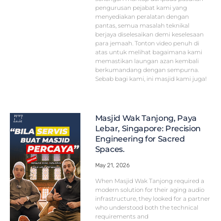
pengurusan pejabat kami yang
menyediakan peralatan dengan
pantas, semua masalah teknikal
berjaya diselesaikan demi keselesaan
para jemaah. Tonton video penuh di
atas untuk melihat bagaimana kami
memastikan laungan azan kembali
berkumandang dengan sempurna.
Sebab bagi kami, ini masjid kami juga!
Masjid Wak Tanjong, Paya
Lebar, Singapore: Precision
Engineering for Sacred
Spaces.
May 21, 2026
When Masjid Wak Tanjong required a
modern solution for their aging audio
infrastructure, they looked for a partner
who understood both the technical
requirements and