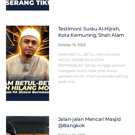
Testimoni: Surau Al-Hijrah,
Kota Kemuning, Shah Alam
October 14, 2025
IMAM BETUL-BETUL DAH HILANG
MOOD SEBAB PA SISTEM
BERMASALAH Setiap minggu jemaah
mengadu suara tidak jelas, bunyi
speaker pecah. Imam pula kata setting
pada mic
Jalan-jalan Mencari Masjid
@Bangkok