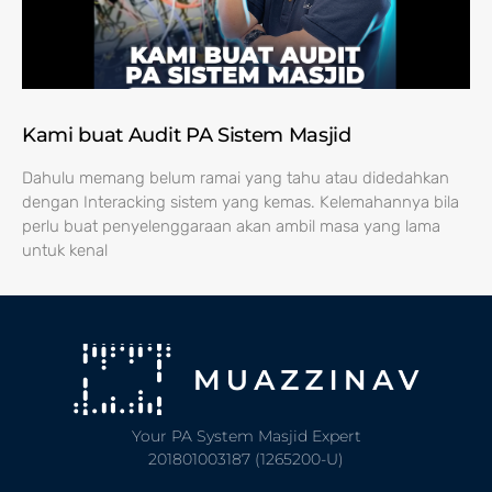
Kami buat Audit PA Sistem Masjid
Dahulu memang belum ramai yang tahu atau didedahkan
dengan Interacking sistem yang kemas. Kelemahannya bila
perlu buat penyelenggaraan akan ambil masa yang lama
untuk kenal
Your PA System Masjid Expert
201801003187 (1265200-U)