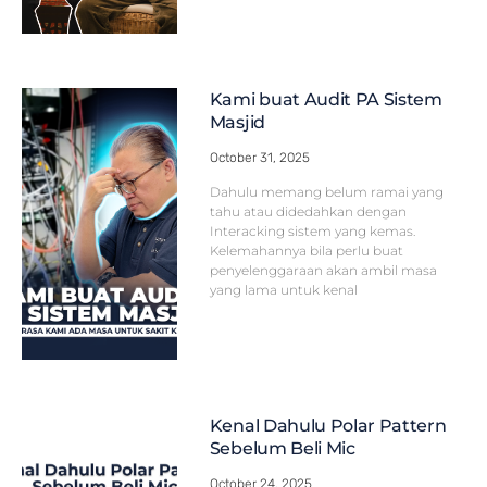
Kami buat Audit PA Sistem
Masjid
October 31, 2025
Dahulu memang belum ramai yang
tahu atau didedahkan dengan
Interacking sistem yang kemas.
Kelemahannya bila perlu buat
penyelenggaraan akan ambil masa
yang lama untuk kenal
Kenal Dahulu Polar Pattern
Sebelum Beli Mic
October 24, 2025