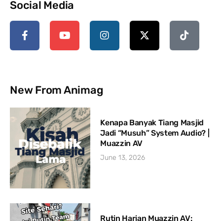
Social Media
New From Animag
Kenapa Banyak Tiang Masjid
Jadi “Musuh” System Audio? |
Muazzin AV
June 13, 2026
Rutin Harian Muazzin AV: