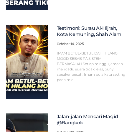
Testimoni: Surau Al-Hijrah,
Kota Kemuning, Shah Alam
October 14, 2025
IMAM BETUL-BETUL DAH HILANG
MOOD SEBAB PA SISTEM
BERMASALAH Setiap minggu jemaah
mengadu suara tidak jelas, bunyi
speaker pecah. Imam pula kata setting
pada mic
Jalan-jalan Mencari Masjid
@Bangkok