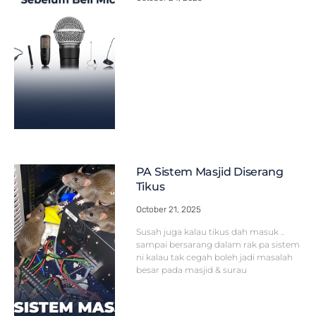
PA Sistem Masjid Diserang
Tikus
October 21, 2025
Susah juga kalau tikus dah masuk ..
sampai bersarang dalam rak pa sistem
ni kalau tak cegah boleh jadi masalah
besar pada masjid & surau