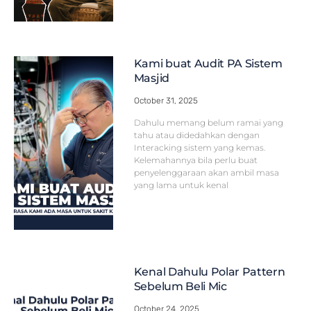
Kami buat Audit PA Sistem
Masjid
October 31, 2025
Dahulu memang belum ramai yang
tahu atau didedahkan dengan
Interacking sistem yang kemas.
Kelemahannya bila perlu buat
penyelenggaraan akan ambil masa
yang lama untuk kenal
Kenal Dahulu Polar Pattern
Sebelum Beli Mic
October 24, 2025