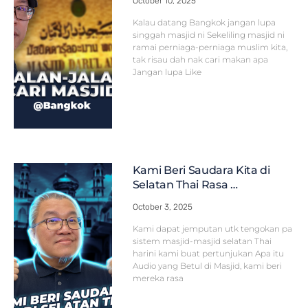
October 10, 2025
Kalau datang Bangkok jangan lupa
singgah masjid ni Sekeliling masjid ni
ramai perniaga-perniaga muslim kita,
tak risau dah nak cari makan apa
Jangan lupa Like
Kami Beri Saudara Kita di
Selatan Thai Rasa …
October 3, 2025
Kami dapat jemputan utk tengokan pa
sistem masjid-masjid selatan Thai
harini kami buat pertunjukan Apa itu
Audio yang Betul di Masjid, kami beri
mereka rasa