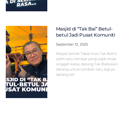
Masjid di “Tak Bai” Betul-
betul Jadi Pusat Komuniti
September 12, 2025
Masjid Jamek Tabal Hulu Tak BaiIni
salah satu tempat yang wajib anda
singgah kalau datang Tak Baibukan
datang untuk tambah satu lagi ya
datang lah