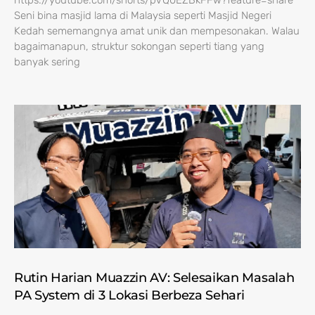
https://youtube.com/shorts/pVQ0EZBkFFw?feature=share
Seni bina masjid lama di Malaysia seperti Masjid Negeri
Kedah sememangnya amat unik dan mempesonakan. Walau
bagaimanapun, struktur sokongan seperti tiang yang
banyak sering
Rutin Harian Muazzin AV: Selesaikan Masalah
PA System di 3 Lokasi Berbeza Sehari