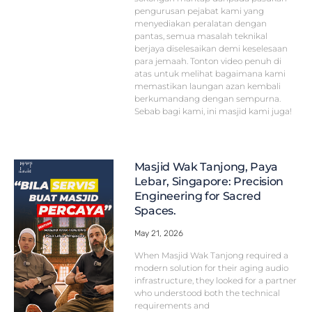
pengurusan pejabat kami yang
menyediakan peralatan dengan
pantas, semua masalah teknikal
berjaya diselesaikan demi keselesaan
para jemaah. Tonton video penuh di
atas untuk melihat bagaimana kami
memastikan laungan azan kembali
berkumandang dengan sempurna.
Sebab bagi kami, ini masjid kami juga!
Masjid Wak Tanjong, Paya
Lebar, Singapore: Precision
Engineering for Sacred
Spaces.
May 21, 2026
When Masjid Wak Tanjong required a
modern solution for their aging audio
infrastructure, they looked for a partner
who understood both the technical
requirements and