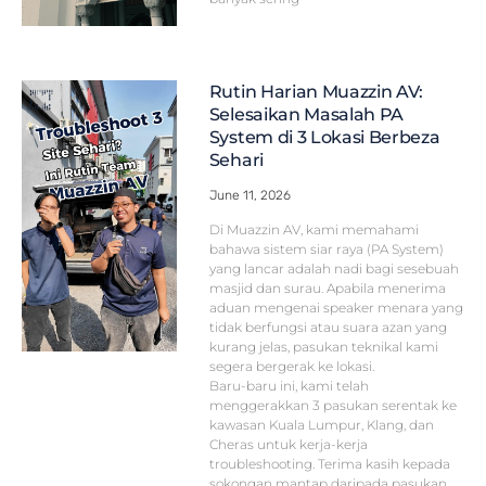
Rutin Harian Muazzin AV:
Selesaikan Masalah PA
System di 3 Lokasi Berbeza
Sehari
June 11, 2026
Di Muazzin AV, kami memahami
bahawa sistem siar raya (PA System)
yang lancar adalah nadi bagi sesebuah
masjid dan surau. Apabila menerima
aduan mengenai speaker menara yang
tidak berfungsi atau suara azan yang
kurang jelas, pasukan teknikal kami
segera bergerak ke lokasi.
Baru-baru ini, kami telah
menggerakkan 3 pasukan serentak ke
kawasan Kuala Lumpur, Klang, dan
Cheras untuk kerja-kerja
troubleshooting. Terima kasih kepada
sokongan mantap daripada pasukan