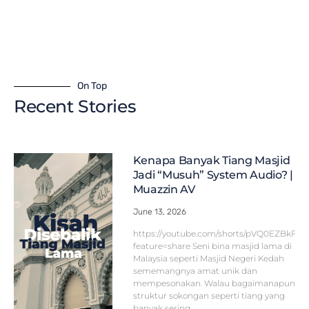
On Top
Recent Stories
Kenapa Banyak Tiang Masjid
Jadi “Musuh” System Audio? |
Muazzin AV
June 13, 2026
https://youtube.com/shorts/pVQ0EZBkFF
feature=share Seni bina masjid lama di
Malaysia seperti Masjid Negeri Kedah
sememangnya amat unik dan
mempesonakan. Walau bagaimanapun,
struktur sokongan seperti tiang yang
banyak sering