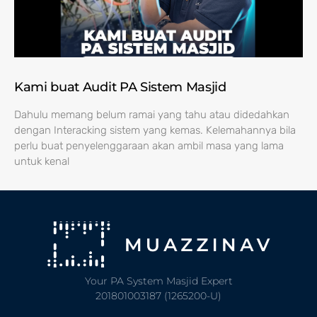
Kami buat Audit PA Sistem Masjid
Dahulu memang belum ramai yang tahu atau didedahkan
dengan Interacking sistem yang kemas. Kelemahannya bila
perlu buat penyelenggaraan akan ambil masa yang lama
untuk kenal
Your PA System Masjid Expert
201801003187 (1265200-U)