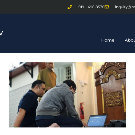
019 – 498 8578
inquiry@p
Home
Abou