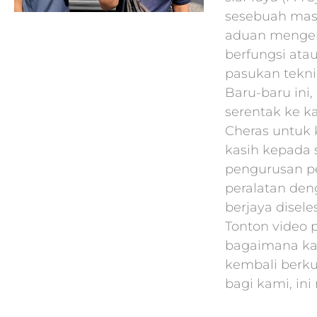
sesebuah masj
aduan mengen
berfungsi atau
pasukan tekni
Baru-baru ini
serentak ke k
Cheras untuk k
kasih kepada
pengurusan p
peralatan den
berjaya disel
Tonton video 
bagaimana ka
kembali berk
bagi kami, ini