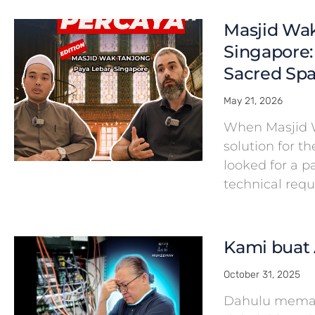
Masjid Wak
Singapore:
Sacred Spa
May 21, 2026
When Masjid 
solution for th
looked for a 
technical req
Kami buat 
October 31, 2025
Dahulu meman