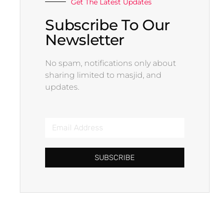
Get The Latest Updates
Subscribe To Our
Newsletter
No spam, notifications only about
sharing limited to masjid, and
updates.
SUBSCRIBE