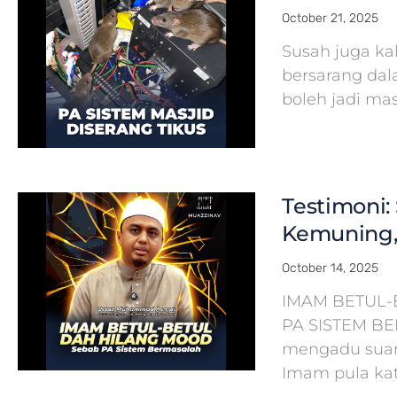
October 21, 2025
Susah juga ka
bersarang dal
boleh jadi ma
Testimoni: 
Kemuning,
October 14, 2025
IMAM BETUL-
PA SISTEM B
mengadu suara
Imam pula kat