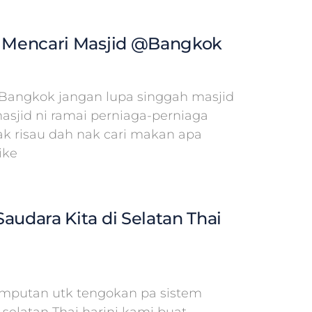
n Mencari Masjid @Bangkok
Bangkok jangan lupa singgah masjid
masjid ni ramai perniaga-perniaga
tak risau dah nak cari makan apa
ike
audara Kita di Selatan Thai
emputan utk tengokan pa sistem
selatan Thai harini kami buat