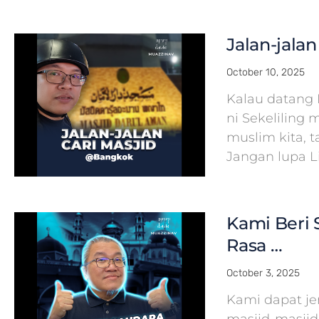
Jalan-jala
October 10, 2025
Kalau datang 
ni Sekeliling 
muslim kita, 
Jangan lupa L
Kami Beri S
Rasa …
October 3, 2025
Kami dapat j
masjid-masjid 