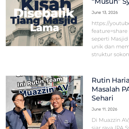
“Musuh” Sy
June 13, 2026
https://yout
feature=share
seperti Masj
unik dan mem
struktur soko
Rutin Hari
Masalah PA
Sehari
June 11, 2026
Di Muazzin A
siar raya (PA 