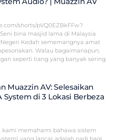
stem Audio? | Muazzin AV
ube.com/shorts/pVQ0EZBkFFw?
 Seni bina masjid lama di Malaysia
id Negeri Kedah sememangnya amat
pesonakan. Walau bagaimanapun,
ngan seperti tiang yang banyak sering
an Muazzin AV: Selesaikan
 System di 3 Lokasi Berbeza
V, kami memahami bahawa sistem
System) yang lancar adalah nadi bagi