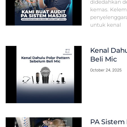
didedahkan de
kemas. Kelema
penyelenggar
untuk kenal
Kenal Dahu
Beli Mic
October 24, 2025
PA Sistem 