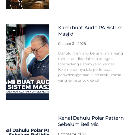
Kami buat Audit PA Sistem
Masjid
October 31, 2025
Dahulu memang belum ramai yang
tahu atau didedahkan dengan
Interacking sistem yang kemas.
Kelemahannya bila perlu buat
penyelenggaraan akan ambil masa
yang lama untuk kenal
Kenal Dahulu Polar Pattern
Sebelum Beli Mic
October 24, 2025