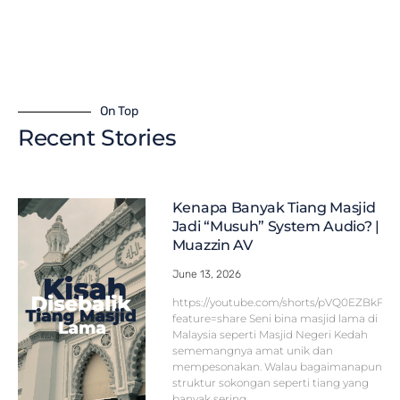
On Top
Recent Stories
Kenapa Banyak Tiang Masjid
Jadi “Musuh” System Audio? |
Muazzin AV
June 13, 2026
https://youtube.com/shorts/pVQ0EZBkFF
feature=share Seni bina masjid lama di
Malaysia seperti Masjid Negeri Kedah
sememangnya amat unik dan
mempesonakan. Walau bagaimanapun,
struktur sokongan seperti tiang yang
banyak sering