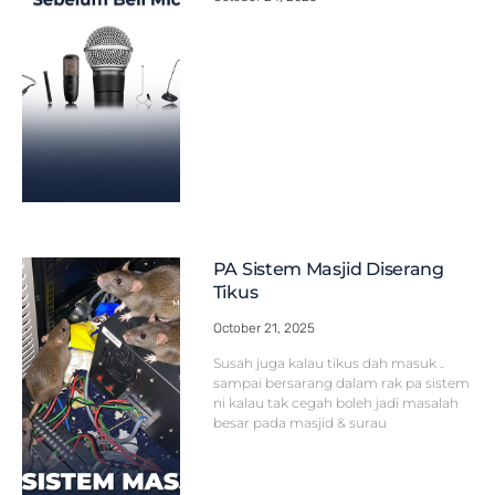
PA Sistem Masjid Diserang
Tikus
October 21, 2025
Susah juga kalau tikus dah masuk ..
sampai bersarang dalam rak pa sistem
ni kalau tak cegah boleh jadi masalah
besar pada masjid & surau