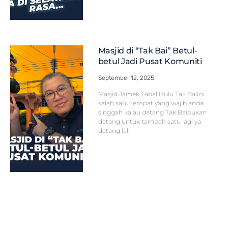
Masjid di “Tak Bai” Betul-
betul Jadi Pusat Komuniti
September 12, 2025
Masjid Jamek Tabal Hulu Tak BaiIni
salah satu tempat yang wajib anda
singgah kalau datang Tak Baibukan
datang untuk tambah satu lagi ya
datang lah