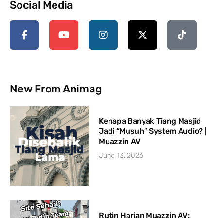
Social Media
New From Animag
Kenapa Banyak Tiang Masjid
Jadi “Musuh” System Audio? |
Muazzin AV
June 13, 2026
Rutin Harian Muazzin AV: