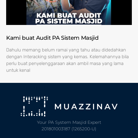
Kami buat Audit PA Sistem Masjid
Dahulu memang belum ramai yang tahu atau didedahkan
dengan Interacking sistem yang kemas. Kelemahannya bila
perlu buat penyelenggaraan akan ambil masa yang lama
untuk kenal
Your PA System Masjid Expert
201801003187 (1265200-U)