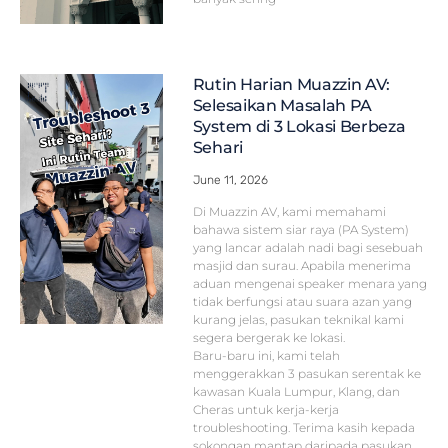
Rutin Harian Muazzin AV:
Selesaikan Masalah PA
System di 3 Lokasi Berbeza
Sehari
June 11, 2026
Di Muazzin AV, kami memahami
bahawa sistem siar raya (PA System)
yang lancar adalah nadi bagi sesebuah
masjid dan surau. Apabila menerima
aduan mengenai speaker menara yang
tidak berfungsi atau suara azan yang
kurang jelas, pasukan teknikal kami
segera bergerak ke lokasi.
Baru-baru ini, kami telah
menggerakkan 3 pasukan serentak ke
kawasan Kuala Lumpur, Klang, dan
Cheras untuk kerja-kerja
troubleshooting. Terima kasih kepada
sokongan mantap daripada pasukan