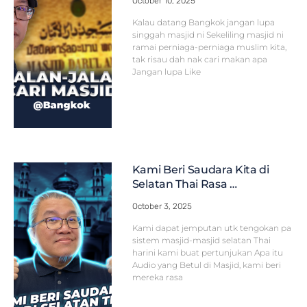
October 10, 2025
Kalau datang Bangkok jangan lupa
singgah masjid ni Sekeliling masjid ni
ramai perniaga-perniaga muslim kita,
tak risau dah nak cari makan apa
Jangan lupa Like
Kami Beri Saudara Kita di
Selatan Thai Rasa …
October 3, 2025
Kami dapat jemputan utk tengokan pa
sistem masjid-masjid selatan Thai
harini kami buat pertunjukan Apa itu
Audio yang Betul di Masjid, kami beri
mereka rasa