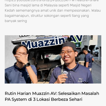
https://youtube.com/shorts/pVQ0EZBkFFw?feature=share
Seni bina masjid lama di Malaysia seperti Masjid Negeri
Kedah sememangnya amat unik dan mempesonakan. Walau
bagaimanapun, struktur sokongan seperti tiang yang
banyak sering
Rutin Harian Muazzin AV: Selesaikan Masalah
PA System di 3 Lokasi Berbeza Sehari