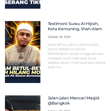
Testimoni: Surau Al-Hijrah,
Kota Kemuning, Shah Alam
October 14, 2025
IMAM BETUL-BETUL DAH HILANG
MOOD SEBAB PA SISTEM
BERMASALAH Setiap minggu jemaah
mengadu suara tidak jelas, bunyi
speaker pecah. Imam pula kata setting
pada mic
Jalan-jalan Mencari Masjid
@Bangkok