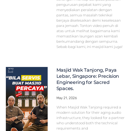
pengurusan pejabat kami yang
menyediakan peralatan dengan
pantas, semua masalah teknikal
berjaya diselesaikan demi keselesaan
para jemaah. Tonton video penuh di
atas untuk melihat bagaimana kami
memastikan laungan azan kembali
berkumandang dengan sempurna.
Sebab bagi kami, ini masjid kami juga!
Masjid Wak Tanjong, Paya
Lebar, Singapore: Precision
Engineering for Sacred
Spaces.
May 21, 2026
When Masjid Wak Tanjong required a
modern solution for their aging audio
infrastructure, they looked for a partner
who understood both the technical
requirements and