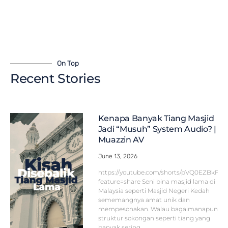
On Top
Recent Stories
Kenapa Banyak Tiang Masjid
Jadi “Musuh” System Audio? |
Muazzin AV
June 13, 2026
https://youtube.com/shorts/pVQ0EZBkFF
feature=share Seni bina masjid lama di
Malaysia seperti Masjid Negeri Kedah
sememangnya amat unik dan
mempesonakan. Walau bagaimanapun,
struktur sokongan seperti tiang yang
banyak sering