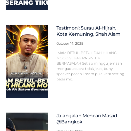
Testimoni: Surau Al-Hijrah,
Kota Kemuning, Shah Alam
October 14, 2025
IMAM BETUL-BETUL DAH HILANG
MOOD SEBAB PA SISTEM
BERMASALAH Setiap minggu jemaah
mengadu suara tidak jelas, bunyi
speaker pecah. Imam pula kata setting
pada mic
Jalan-jalan Mencari Masjid
@Bangkok