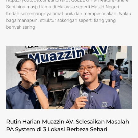
https://youtube.com/shorts/pVQ0EZBkFFw?feature=share
Seni bina masjid lama di Malaysia seperti Masjid Negeri
Kedah sememangnya amat unik dan mempesonakan. Walau
bagaimanapun, struktur sokongan seperti tiang yang
banyak sering
Rutin Harian Muazzin AV: Selesaikan Masalah
PA System di 3 Lokasi Berbeza Sehari