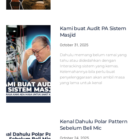
Kami buat Audit PA Sistem
Masjid
October 31, 2025
Dahulu memang belum ramai yang
tahu atau didedahkan dengan
Interacking sistem yang kemas.
Kelemahannya bila perlu buat
penyelenggaraan akan ambil masa
yang lama untuk kenal
Kenal Dahulu Polar Pattern
Sebelum Beli Mic
October 24, 2025