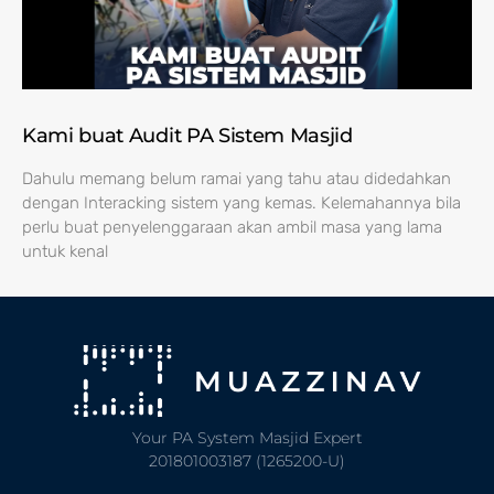
Kami buat Audit PA Sistem Masjid
Dahulu memang belum ramai yang tahu atau didedahkan
dengan Interacking sistem yang kemas. Kelemahannya bila
perlu buat penyelenggaraan akan ambil masa yang lama
untuk kenal
Your PA System Masjid Expert
201801003187 (1265200-U)