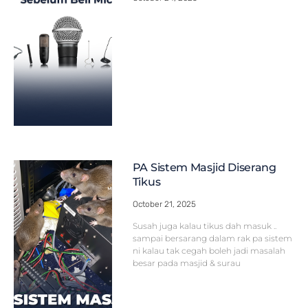
PA Sistem Masjid Diserang
Tikus
October 21, 2025
Susah juga kalau tikus dah masuk ..
sampai bersarang dalam rak pa sistem
ni kalau tak cegah boleh jadi masalah
besar pada masjid & surau