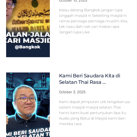
October 10, 2025
Kalau datang Bangkok jangan lupa
singgah masjid ni Sekeliling masjid ni
ramai perniaga-perniaga muslim kita,
tak risau dah nak cari makan apa
Jangan lupa Like
Kami Beri Saudara Kita di
Selatan Thai Rasa …
October 3, 2025
Kami dapat jemputan utk tengokan pa
sistem masjid-masjid selatan Thai
harini kami buat pertunjukan Apa itu
Audio yang Betul di Masjid, kami beri
mereka rasa