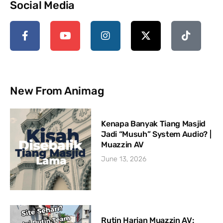
Social Media
New From Animag
Kenapa Banyak Tiang Masjid
Jadi “Musuh” System Audio? |
Muazzin AV
June 13, 2026
Rutin Harian Muazzin AV: