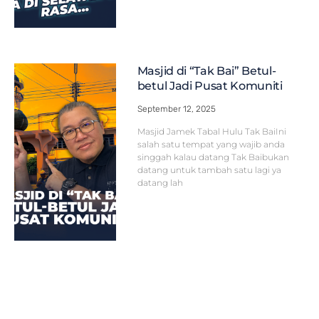
Masjid di “Tak Bai” Betul-
betul Jadi Pusat Komuniti
September 12, 2025
Masjid Jamek Tabal Hulu Tak BaiIni
salah satu tempat yang wajib anda
singgah kalau datang Tak Baibukan
datang untuk tambah satu lagi ya
datang lah