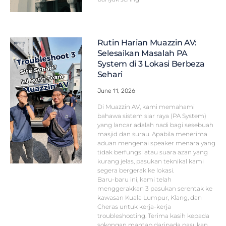
Rutin Harian Muazzin AV:
Selesaikan Masalah PA
System di 3 Lokasi Berbeza
Sehari
June 11, 2026
Di Muazzin AV, kami memahami
bahawa sistem siar raya (PA System)
yang lancar adalah nadi bagi sesebuah
masjid dan surau. Apabila menerima
aduan mengenai speaker menara yang
tidak berfungsi atau suara azan yang
kurang jelas, pasukan teknikal kami
segera bergerak ke lokasi.
Baru-baru ini, kami telah
menggerakkan 3 pasukan serentak ke
kawasan Kuala Lumpur, Klang, dan
Cheras untuk kerja-kerja
troubleshooting. Terima kasih kepada
sokongan mantap daripada pasukan