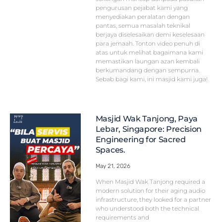
pengurusan pejabat kami yang
menyediakan peralatan dengan
pantas, semua masalah teknikal
berjaya diselesaikan demi keselesaan
para jemaah. Tonton video penuh di
atas untuk melihat bagaimana kami
memastikan laungan azan kembali
berkumandang dengan sempurna.
Sebab bagi kami, ini masjid kami juga!
Masjid Wak Tanjong, Paya
Lebar, Singapore: Precision
Engineering for Sacred
Spaces.
May 21, 2026
When Masjid Wak Tanjong required a
modern solution for their aging audio
infrastructure, they looked for a partner
who understood both the technical
requirements and