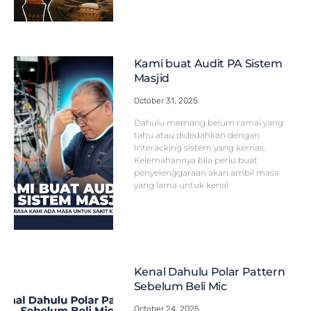
Kami buat Audit PA Sistem
Masjid
October 31, 2025
Dahulu memang belum ramai yang
tahu atau didedahkan dengan
Interacking sistem yang kemas.
Kelemahannya bila perlu buat
penyelenggaraan akan ambil masa
yang lama untuk kenal
Kenal Dahulu Polar Pattern
Sebelum Beli Mic
October 24, 2025