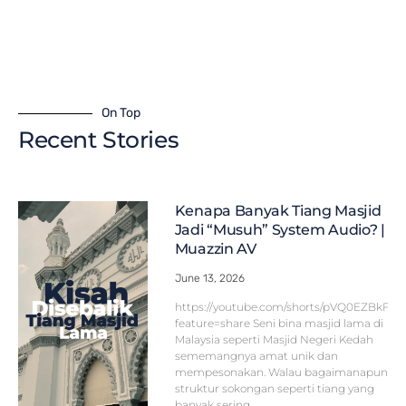
On Top
Recent Stories
Kenapa Banyak Tiang Masjid
Jadi “Musuh” System Audio? |
Muazzin AV
June 13, 2026
https://youtube.com/shorts/pVQ0EZBkFF
feature=share Seni bina masjid lama di
Malaysia seperti Masjid Negeri Kedah
sememangnya amat unik dan
mempesonakan. Walau bagaimanapun,
struktur sokongan seperti tiang yang
banyak sering