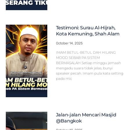
Testimoni: Surau Al-Hijrah,
Kota Kemuning, Shah Alam
October 14, 2025
IMAM BETUL-BETUL DAH HILANG
MOOD SEBAB PA SISTEM
BERMASALAH Setiap minggu jemaah
mengadu suara tidak jelas, bunyi
speaker pecah. Imam pula kata setting
pada mic
Jalan-jalan Mencari Masjid
@Bangkok