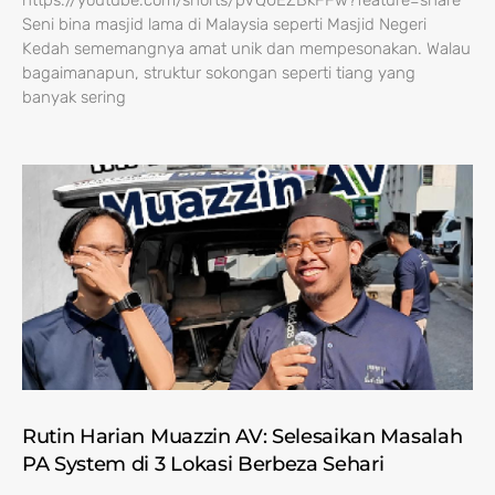
https://youtube.com/shorts/pVQ0EZBkFFw?feature=share
Seni bina masjid lama di Malaysia seperti Masjid Negeri
Kedah sememangnya amat unik dan mempesonakan. Walau
bagaimanapun, struktur sokongan seperti tiang yang
banyak sering
Rutin Harian Muazzin AV: Selesaikan Masalah
PA System di 3 Lokasi Berbeza Sehari