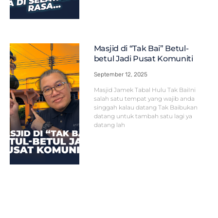
Masjid di “Tak Bai” Betul-
betul Jadi Pusat Komuniti
September 12, 2025
Masjid Jamek Tabal Hulu Tak BaiIni
salah satu tempat yang wajib anda
singgah kalau datang Tak Baibukan
datang untuk tambah satu lagi ya
datang lah