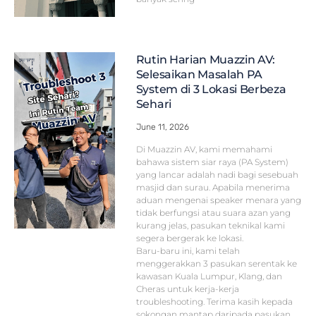
Rutin Harian Muazzin AV:
Selesaikan Masalah PA
System di 3 Lokasi Berbeza
Sehari
June 11, 2026
Di Muazzin AV, kami memahami
bahawa sistem siar raya (PA System)
yang lancar adalah nadi bagi sesebuah
masjid dan surau. Apabila menerima
aduan mengenai speaker menara yang
tidak berfungsi atau suara azan yang
kurang jelas, pasukan teknikal kami
segera bergerak ke lokasi.
Baru-baru ini, kami telah
menggerakkan 3 pasukan serentak ke
kawasan Kuala Lumpur, Klang, dan
Cheras untuk kerja-kerja
troubleshooting. Terima kasih kepada
sokongan mantap daripada pasukan