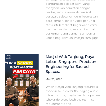
pengurusan pejabat kami yang
menyediakan peralatan dengan
pantas, semua masalah teknikal
berjaya diselesaikan demi keselesaan
para jemaah. Tonton video penuh di
atas untuk melihat bagaimana kami
memastikan laungan azan kembali
berkumandang dengan sempurna.
Sebab bagi kami, ini masjid kami juga!
Masjid Wak Tanjong, Paya
Lebar, Singapore: Precision
Engineering for Sacred
Spaces.
May 21, 2026
When Masjid Wak Tanjong required a
modern solution for their aging audio
infrastructure, they looked for a partner
who understood both the technical
requirements and