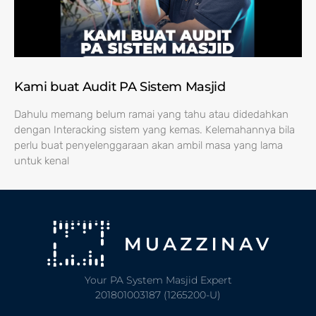
Kami buat Audit PA Sistem Masjid
Dahulu memang belum ramai yang tahu atau didedahkan
dengan Interacking sistem yang kemas. Kelemahannya bila
perlu buat penyelenggaraan akan ambil masa yang lama
untuk kenal
Your PA System Masjid Expert
201801003187 (1265200-U)