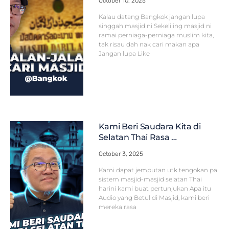
October 10, 2025
Kalau datang Bangkok jangan lupa
singgah masjid ni Sekeliling masjid ni
ramai perniaga-perniaga muslim kita,
tak risau dah nak cari makan apa
Jangan lupa Like
Kami Beri Saudara Kita di
Selatan Thai Rasa …
October 3, 2025
Kami dapat jemputan utk tengokan pa
sistem masjid-masjid selatan Thai
harini kami buat pertunjukan Apa itu
Audio yang Betul di Masjid, kami beri
mereka rasa