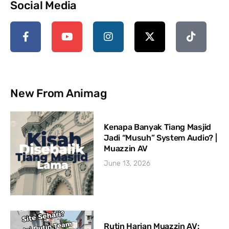
Social Media
New From Animag
Kenapa Banyak Tiang Masjid
Jadi “Musuh” System Audio? |
Muazzin AV
June 13, 2026
Rutin Harian Muazzin AV: