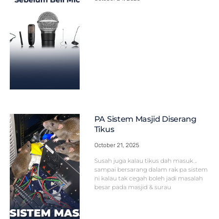
PA Sistem Masjid Diserang
Tikus
October 21, 2025
Susah juga kalau tikus dah masuk ..
sampai bersarang dalam rak pa sistem
ni kalau tak cegah boleh jadi masalah
besar pada masjid & surau