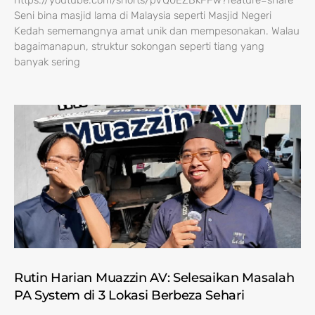
https://youtube.com/shorts/pVQ0EZBkFFw?feature=share
Seni bina masjid lama di Malaysia seperti Masjid Negeri
Kedah sememangnya amat unik dan mempesonakan. Walau
bagaimanapun, struktur sokongan seperti tiang yang
banyak sering
Rutin Harian Muazzin AV: Selesaikan Masalah
PA System di 3 Lokasi Berbeza Sehari