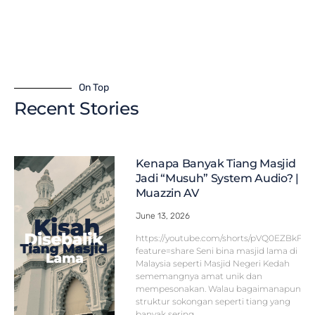
On Top
Recent Stories
Kenapa Banyak Tiang Masjid
Jadi “Musuh” System Audio? |
Muazzin AV
June 13, 2026
https://youtube.com/shorts/pVQ0EZBkFF
feature=share Seni bina masjid lama di
Malaysia seperti Masjid Negeri Kedah
sememangnya amat unik dan
mempesonakan. Walau bagaimanapun,
struktur sokongan seperti tiang yang
banyak sering