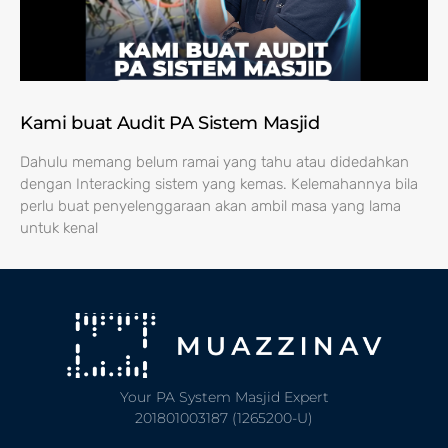
Kami buat Audit PA Sistem Masjid
Dahulu memang belum ramai yang tahu atau didedahkan
dengan Interacking sistem yang kemas. Kelemahannya bila
perlu buat penyelenggaraan akan ambil masa yang lama
untuk kenal
Your PA System Masjid Expert
201801003187 (1265200-U)