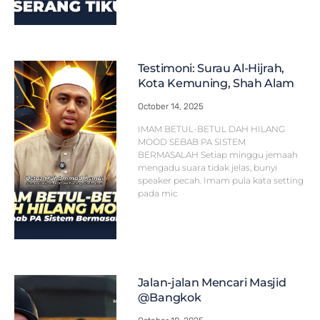
Testimoni: Surau Al-Hijrah,
Kota Kemuning, Shah Alam
October 14, 2025
IMAM BETUL-BETUL DAH HILANG
MOOD SEBAB PA SISTEM
BERMASALAH Setiap minggu jemaah
mengadu suara tidak jelas, bunyi
speaker pecah. Imam pula kata setting
pada mic
Jalan-jalan Mencari Masjid
@Bangkok