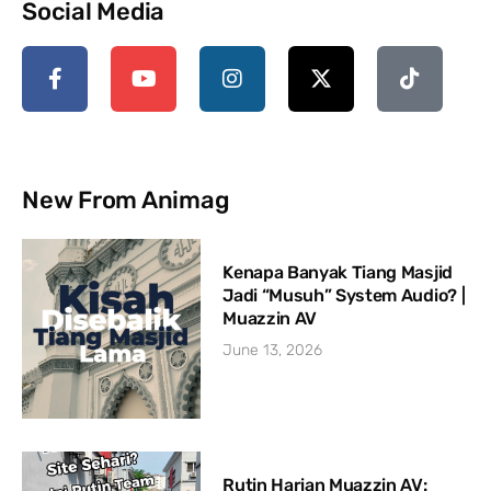
Social Media
New From Animag
Kenapa Banyak Tiang Masjid
Jadi “Musuh” System Audio? |
Muazzin AV
June 13, 2026
Rutin Harian Muazzin AV: