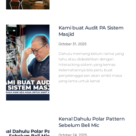
Kami buat Audit PA Sistem
Masjid
October 31, 2025
Dahulu memang belum ramai yang
tahu atau didedahkan dengan
Interacking sistem yang kemas.
Kelemahannya bila perlu buat
penyelenggaraan akan ambil masa
yang lama untuk kenal
Kenal Dahulu Polar Pattern
Sebelum Beli Mic
October 24, 2025