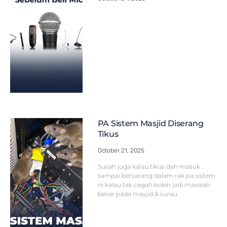
PA Sistem Masjid Diserang
Tikus
October 21, 2025
Susah juga kalau tikus dah masuk ..
sampai bersarang dalam rak pa sistem
ni kalau tak cegah boleh jadi masalah
besar pada masjid & surau