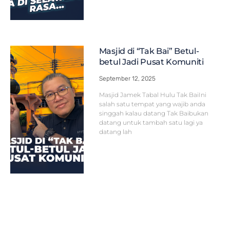
Masjid di “Tak Bai” Betul-
betul Jadi Pusat Komuniti
September 12, 2025
Masjid Jamek Tabal Hulu Tak BaiIni
salah satu tempat yang wajib anda
singgah kalau datang Tak Baibukan
datang untuk tambah satu lagi ya
datang lah