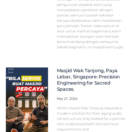
pengurusan pejabat kami yang
menyediakan peralatan dengan
pantas, semua masalah teknikal
berjaya diselesaikan demi keselesaan
para jemaah. Tonton video penuh di
atas untuk melihat bagaimana kami
memastikan laungan azan kembali
berkumandang dengan sempurna.
Sebab bagi kami, ini masjid kami juga!
Masjid Wak Tanjong, Paya
Lebar, Singapore: Precision
Engineering for Sacred
Spaces.
May 21, 2026
When Masjid Wak Tanjong required a
modern solution for their aging audio
infrastructure, they looked for a partner
who understood both the technical
requirements and