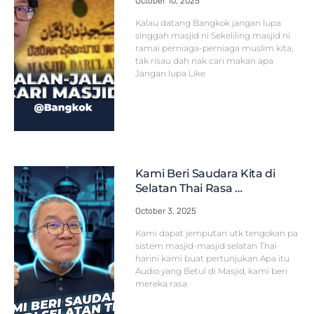
October 10, 2025
Kalau datang Bangkok jangan lupa
singgah masjid ni Sekeliling masjid ni
ramai perniaga-perniaga muslim kita,
tak risau dah nak cari makan apa
Jangan lupa Like
Kami Beri Saudara Kita di
Selatan Thai Rasa …
October 3, 2025
Kami dapat jemputan utk tengokan pa
sistem masjid-masjid selatan Thai
harini kami buat pertunjukan Apa itu
Audio yang Betul di Masjid, kami beri
mereka rasa