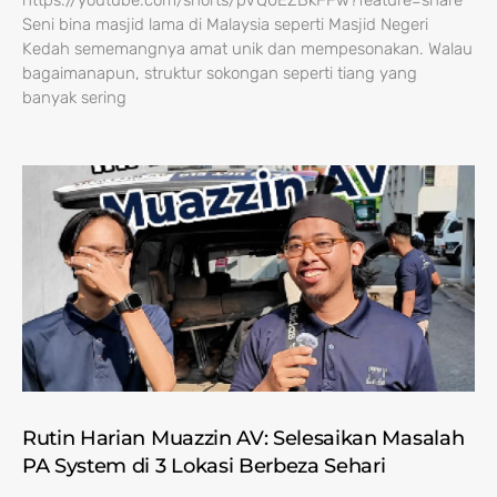
https://youtube.com/shorts/pVQ0EZBkFFw?feature=share
Seni bina masjid lama di Malaysia seperti Masjid Negeri
Kedah sememangnya amat unik dan mempesonakan. Walau
bagaimanapun, struktur sokongan seperti tiang yang
banyak sering
Rutin Harian Muazzin AV: Selesaikan Masalah
PA System di 3 Lokasi Berbeza Sehari