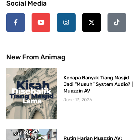
Social Media
New From Animag
Kenapa Banyak Tiang Masjid
Jadi “Musuh” System Audio? |
Muazzin AV
June 13, 2026
Rutin Harian Muazzin AV: