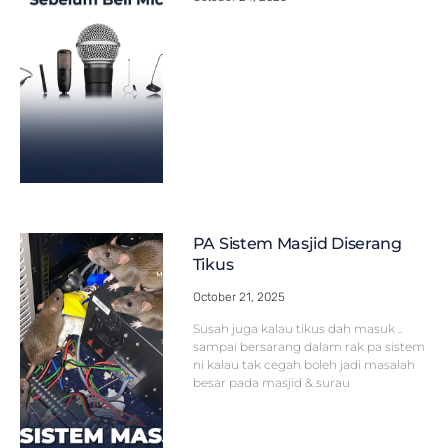
PA Sistem Masjid Diserang
Tikus
October 21, 2025
Susah juga kalau tikus dah masuk ..
sampai bersarang dalam rak pa sistem
ni kalau tak cegah boleh jadi masalah
besar pada masjid & surau