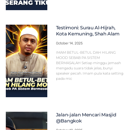
Testimoni: Surau Al-Hijrah,
Kota Kemuning, Shah Alam
October 14, 2025
IMAM BETUL-BETUL DAH HILANG
MOOD SEBAB PA SISTEM
BERMASALAH Setiap minggu jemaah
mengadu suara tidak jelas, bunyi
speaker pecah. Imam pula kata setting
pada mic
Jalan-jalan Mencari Masjid
@Bangkok