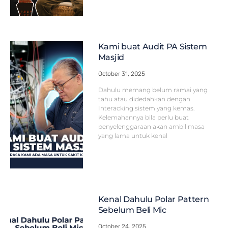
Kami buat Audit PA Sistem
Masjid
October 31, 2025
Dahulu memang belum ramai yang
tahu atau didedahkan dengan
Interacking sistem yang kemas.
Kelemahannya bila perlu buat
penyelenggaraan akan ambil masa
yang lama untuk kenal
Kenal Dahulu Polar Pattern
Sebelum Beli Mic
October 24, 2025