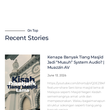
On Top
Recent Stories
Kenapa Banyak Tiang Masjid
Jadi “Musuh” System Audio? |
Muazzin AV
June 13, 2026
https://youtube.com/shorts/pVQ0EZBkFF
feature=share Seni bina masjid lama di
Malaysia seperti Masjid Negeri Kedah
sememangnya amat unik dan
mempesonakan. Walau bagaimanapun,
struktur sokongan seperti tiang yang
banyak sering