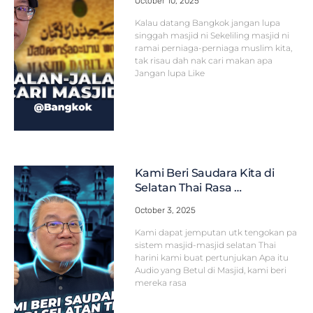
October 10, 2025
Kalau datang Bangkok jangan lupa
singgah masjid ni Sekeliling masjid ni
ramai perniaga-perniaga muslim kita,
tak risau dah nak cari makan apa
Jangan lupa Like
Kami Beri Saudara Kita di
Selatan Thai Rasa …
October 3, 2025
Kami dapat jemputan utk tengokan pa
sistem masjid-masjid selatan Thai
harini kami buat pertunjukan Apa itu
Audio yang Betul di Masjid, kami beri
mereka rasa