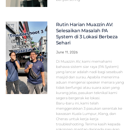
Rutin Harian Muazzin AV:
Selesaikan Masalah PA
System di 3 Lokasi Berbeza
Sehari
June 11, 2026
Di Muazzin AV, kami memahami
bahawa sistem siar raya (PA System)
yang lancar adalah nadi bagi sesebuah
masjid dan surau. Apabila menerima
aduan mengenai speaker menara yang
tidak berfungsi atau suara azan yang
kurang jelas, pasukan teknikal kami
segera bergerak ke lokasi.
Baru-baru ini, kami telah
menggerakkan 3 pasukan serentak ke
kawasan Kuala Lumpur, Klang, dan
Cheras untuk kerja-kerja
troubleshooting. Terima kasih kepada
sokongan mantap daripada pasukan