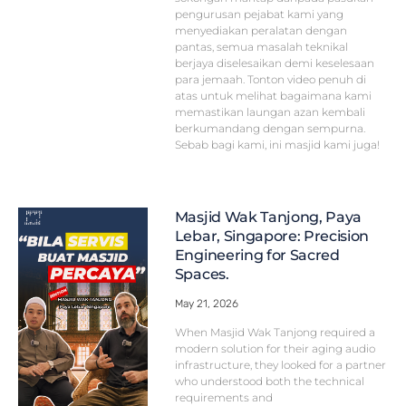
pengurusan pejabat kami yang
menyediakan peralatan dengan
pantas, semua masalah teknikal
berjaya diselesaikan demi keselesaan
para jemaah. Tonton video penuh di
atas untuk melihat bagaimana kami
memastikan laungan azan kembali
berkumandang dengan sempurna.
Sebab bagi kami, ini masjid kami juga!
Masjid Wak Tanjong, Paya
Lebar, Singapore: Precision
Engineering for Sacred
Spaces.
May 21, 2026
When Masjid Wak Tanjong required a
modern solution for their aging audio
infrastructure, they looked for a partner
who understood both the technical
requirements and