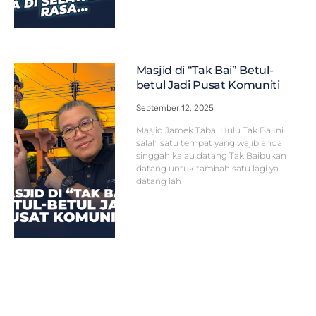
Masjid di “Tak Bai” Betul-
betul Jadi Pusat Komuniti
September 12, 2025
Masjid Jamek Tabal Hulu Tak BaiIni
salah satu tempat yang wajib anda
singgah kalau datang Tak Baibukan
datang untuk tambah satu lagi ya
datang lah