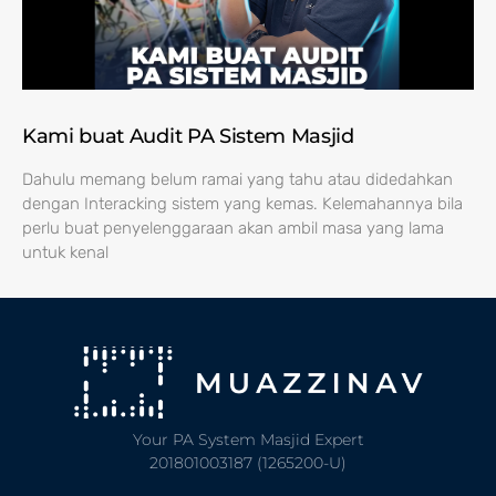
Kami buat Audit PA Sistem Masjid
Dahulu memang belum ramai yang tahu atau didedahkan
dengan Interacking sistem yang kemas. Kelemahannya bila
perlu buat penyelenggaraan akan ambil masa yang lama
untuk kenal
Your PA System Masjid Expert
201801003187 (1265200-U)