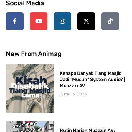
Social Media
New From Animag
Kenapa Banyak Tiang Masjid
Jadi “Musuh” System Audio? |
Muazzin AV
June 13, 2026
Rutin Harian Muazzin AV: