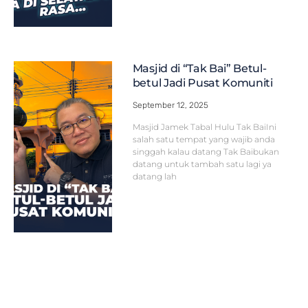
Masjid di “Tak Bai” Betul-
betul Jadi Pusat Komuniti
September 12, 2025
Masjid Jamek Tabal Hulu Tak BaiIni
salah satu tempat yang wajib anda
singgah kalau datang Tak Baibukan
datang untuk tambah satu lagi ya
datang lah