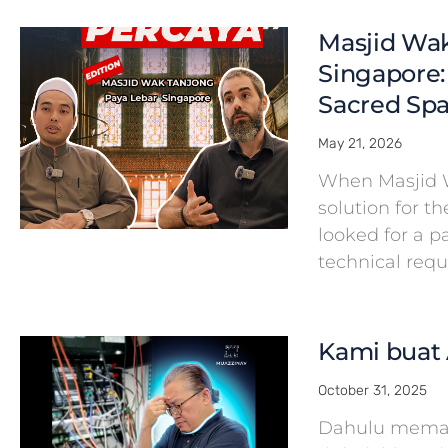
Masjid Wak
Singapore:
Sacred Spa
May 21, 2026
When Masjid 
solution for th
looked for a 
technical req
Kami buat 
October 31, 2025
Dahulu meman