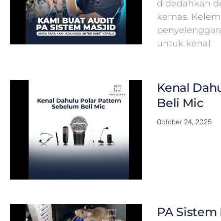
didedahkan de
kemas. Kelema
penyelenggar
untuk kenal
Kenal Dahu
Beli Mic
October 24, 2025
PA Sistem 