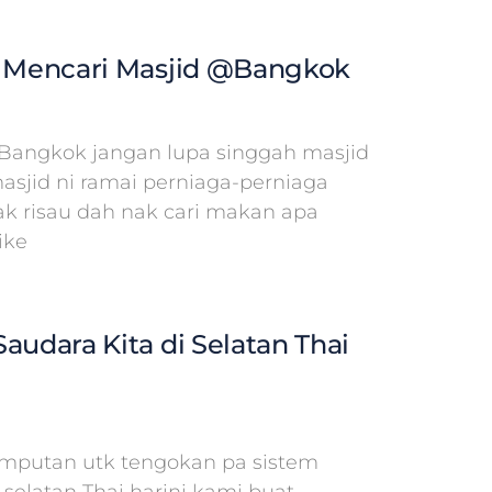
n Mencari Masjid @Bangkok
Bangkok jangan lupa singgah masjid
masjid ni ramai perniaga-perniaga
tak risau dah nak cari makan apa
ike
audara Kita di Selatan Thai
emputan utk tengokan pa sistem
selatan Thai harini kami buat