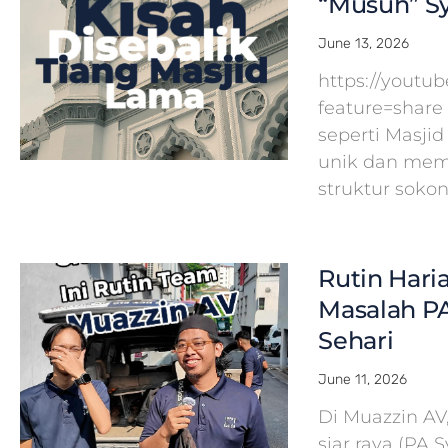
“Musuh” Sy
June 13, 2026
https://yout
feature=share
seperti Masj
unik dan mem
struktur soko
Rutin Hari
Masalah PA
Sehari
June 11, 2026
Di Muazzin A
siar raya (PA 