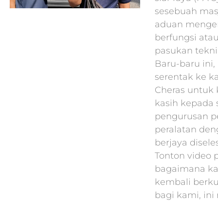
sesebuah masj
aduan mengen
berfungsi atau
pasukan tekni
Baru-baru ini
serentak ke k
Cheras untuk k
kasih kepada
pengurusan p
peralatan den
berjaya disel
Tonton video 
bagaimana ka
kembali berk
bagi kami, ini