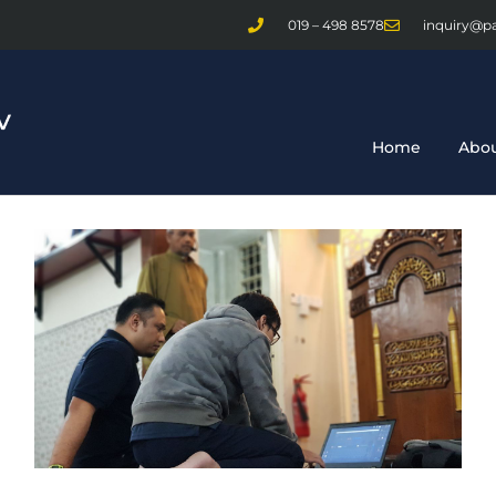
019 – 498 8578
inquiry@p
Home
Abou