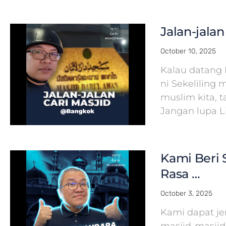
Jalan-jala
October 10, 2025
Kalau datang 
ni Sekeliling 
muslim kita, 
Jangan lupa L
Kami Beri S
Rasa …
October 3, 2025
Kami dapat j
masjid-masjid 