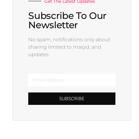
Get The Latest Updates
Subscribe To Our
Newsletter
No spam, notifications only about
sharing limited to masjid, and
updates.
SUBSCRIBE