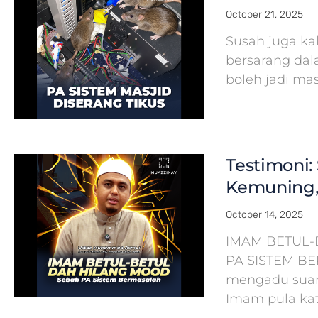
October 21, 2025
Susah juga ka
bersarang dal
boleh jadi ma
Testimoni: 
Kemuning,
October 14, 2025
IMAM BETUL-
PA SISTEM B
mengadu suara
Imam pula kat