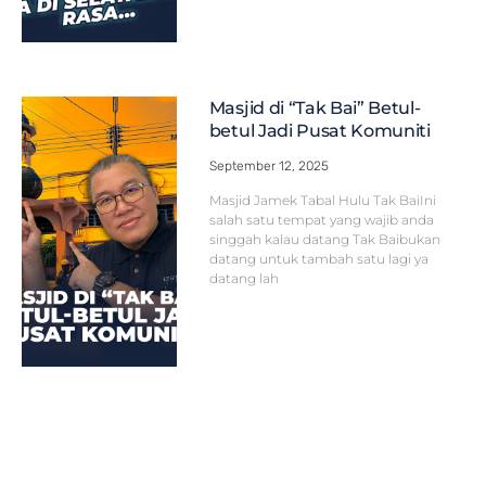
Masjid di “Tak Bai” Betul-
betul Jadi Pusat Komuniti
September 12, 2025
Masjid Jamek Tabal Hulu Tak BaiIni
salah satu tempat yang wajib anda
singgah kalau datang Tak Baibukan
datang untuk tambah satu lagi ya
datang lah