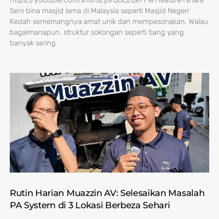
https://youtube.com/shorts/pVQ0EZBkFFw?feature=share
Seni bina masjid lama di Malaysia seperti Masjid Negeri
Kedah sememangnya amat unik dan mempesonakan. Walau
bagaimanapun, struktur sokongan seperti tiang yang
banyak sering
Rutin Harian Muazzin AV: Selesaikan Masalah
PA System di 3 Lokasi Berbeza Sehari