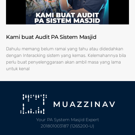
Kami buat Audit PA Sistem Masjid
Dahulu memang belum ramai yang tahu atau didedahkan
dengan Interacking sistem yang kemas. Kelemahannya bila
perlu buat penyelenggaraan akan ambil masa yang lama
untuk kenal
Your PA System Masjid Expert
201801003187 (1265200-U)