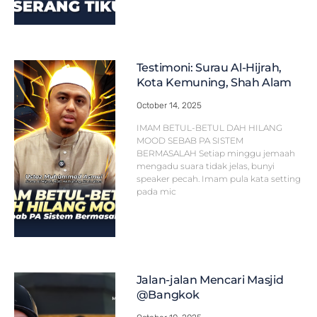
Testimoni: Surau Al-Hijrah,
Kota Kemuning, Shah Alam
October 14, 2025
IMAM BETUL-BETUL DAH HILANG
MOOD SEBAB PA SISTEM
BERMASALAH Setiap minggu jemaah
mengadu suara tidak jelas, bunyi
speaker pecah. Imam pula kata setting
pada mic
Jalan-jalan Mencari Masjid
@Bangkok