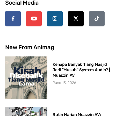
Social Media
New From Animag
Kenapa Banyak Tiang Masjid
Jadi “Musuh” System Audio? |
Muazzin AV
June 13, 2026
Rutin Harian Muazzin AV: