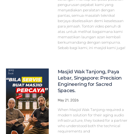
pengurusan pejabat kami yang
menyediakan peralatan dengan
pantas, semua masalah teknikal
berjaya diselesaikan demi keselesaan
para jemaah. Tonton video penuh di
atas untuk melihat bagaimana kami
memastikan laungan azan kembali
berkumandang dengan sempurna.
Sebab bagi kami, ini masjid kami juga!
Masjid Wak Tanjong, Paya
Lebar, Singapore: Precision
Engineering for Sacred
Spaces.
May 21, 2026
When Masjid Wak Tanjong required a
modern solution for their aging audio
infrastructure, they looked for a partner
who understood both the technical
requirements and