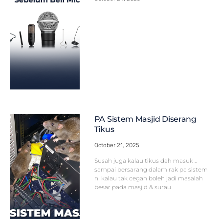
PA Sistem Masjid Diserang
Tikus
October 21, 2025
Susah juga kalau tikus dah masuk ..
sampai bersarang dalam rak pa sistem
ni kalau tak cegah boleh jadi masalah
besar pada masjid & surau