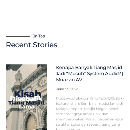
On Top
Recent Stories
Kenapa Banyak Tiang Masjid
Jadi “Musuh” System Audio? |
Muazzin AV
June 13, 2026
https://youtube.com/shorts/pVQ0EZBkFF
feature=share Seni bina masjid lama di
Malaysia seperti Masjid Negeri Kedah
sememangnya amat unik dan
mempesonakan. Walau bagaimanapun,
struktur sokongan seperti tiang yang
banyak sering