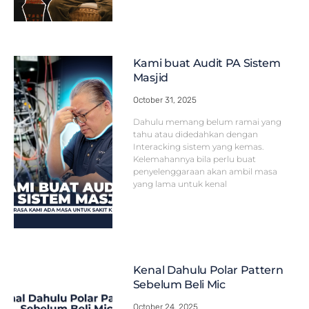
Kami buat Audit PA Sistem
Masjid
October 31, 2025
Dahulu memang belum ramai yang
tahu atau didedahkan dengan
Interacking sistem yang kemas.
Kelemahannya bila perlu buat
penyelenggaraan akan ambil masa
yang lama untuk kenal
Kenal Dahulu Polar Pattern
Sebelum Beli Mic
October 24, 2025