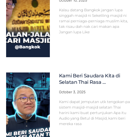
October 10, 2025
Kalau datang Bangkok jangan lupa
singgah masjid ni Sekeliling masjid ni
ramai perniaga-perniaga muslim kita,
tak risau dah nak cari makan apa
Jangan lupa Like
Kami Beri Saudara Kita di
Selatan Thai Rasa …
October 3, 2025
Kami dapat jemputan utk tengokan pa
sistem masjid-masjid selatan Thai
harini kami buat pertunjukan Apa itu
Audio yang Betul di Masjid, kami beri
mereka rasa