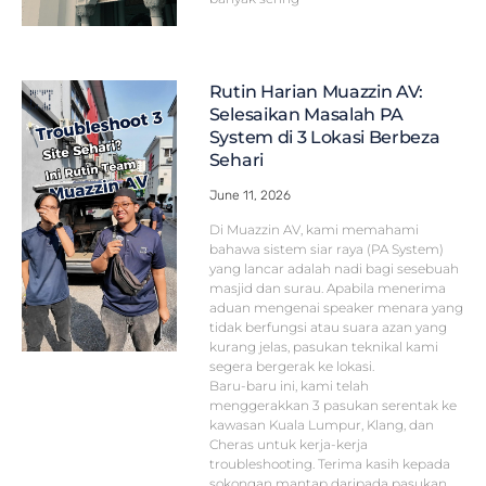
Rutin Harian Muazzin AV:
Selesaikan Masalah PA
System di 3 Lokasi Berbeza
Sehari
June 11, 2026
Di Muazzin AV, kami memahami
bahawa sistem siar raya (PA System)
yang lancar adalah nadi bagi sesebuah
masjid dan surau. Apabila menerima
aduan mengenai speaker menara yang
tidak berfungsi atau suara azan yang
kurang jelas, pasukan teknikal kami
segera bergerak ke lokasi.
Baru-baru ini, kami telah
menggerakkan 3 pasukan serentak ke
kawasan Kuala Lumpur, Klang, dan
Cheras untuk kerja-kerja
troubleshooting. Terima kasih kepada
sokongan mantap daripada pasukan