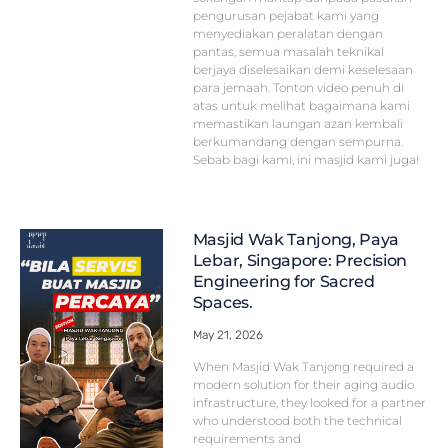
pengurusan pejabat kami yang
menyediakan peralatan dengan
pantas, semua masalah teknikal
berjaya diselesaikan demi keselesaan
para jemaah. Tonton video penuh di
atas untuk melihat bagaimana kami
memastikan laungan azan kembali
berkumandang dengan sempurna.
Sebab bagi kami, ini masjid kami juga!
Masjid Wak Tanjong, Paya
Lebar, Singapore: Precision
Engineering for Sacred
Spaces.
May 21, 2026
When Masjid Wak Tanjong required a
modern solution for their aging audio
infrastructure, they looked for a partner
who understood both the technical
requirements and