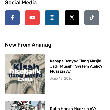
Social Media
New From Animag
Kenapa Banyak Tiang Masjid
Jadi “Musuh” System Audio? |
Muazzin AV
June 13, 2026
Rutin Harian Muazzin AV: