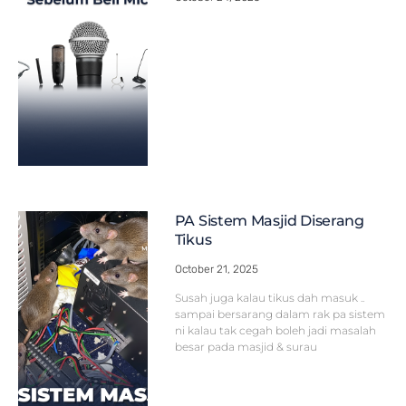
PA Sistem Masjid Diserang
Tikus
October 21, 2025
Susah juga kalau tikus dah masuk ..
sampai bersarang dalam rak pa sistem
ni kalau tak cegah boleh jadi masalah
besar pada masjid & surau