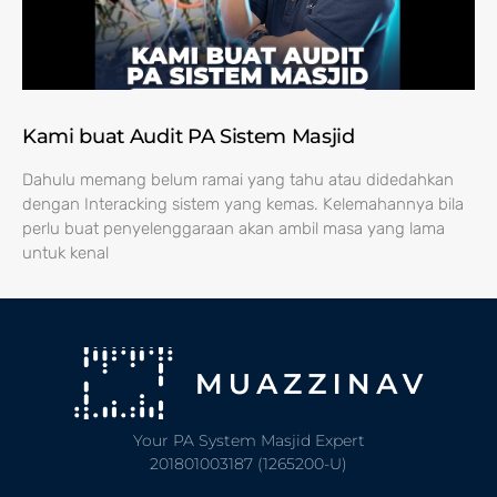
Kami buat Audit PA Sistem Masjid
Dahulu memang belum ramai yang tahu atau didedahkan
dengan Interacking sistem yang kemas. Kelemahannya bila
perlu buat penyelenggaraan akan ambil masa yang lama
untuk kenal
Your PA System Masjid Expert
201801003187 (1265200-U)