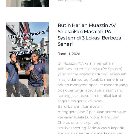
Rutin Harian Muazzin AV:
Selesaikan Masalah PA
System di 3 Lokasi Berbeza
Sehari
June 11, 2026
Di Muazzin AV, kami memahami
bahawa sistem siar raya (PA System)
yang lancar adalah nadi bagi sesebuah
masjid dan surau. Apabila menerima
aduan mengenai speaker menara yang
tidak berfungsi atau suara azan yang
kurang jelas, pasukan teknikal kami
segera bergerak ke lokasi.
Baru-baru ini, kami telah
menggerakkan 3 pasukan serentak ke
kawasan Kuala Lumpur, Klang, dan
Cheras untuk kerja-kerja
troubleshooting. Terima kasih kepada
sokongan mantap daripada pasukan