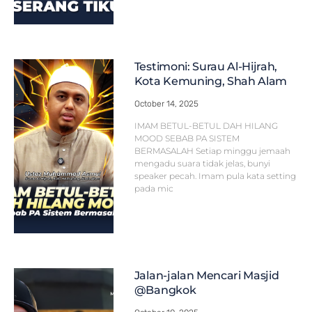
Testimoni: Surau Al-Hijrah,
Kota Kemuning, Shah Alam
October 14, 2025
IMAM BETUL-BETUL DAH HILANG
MOOD SEBAB PA SISTEM
BERMASALAH Setiap minggu jemaah
mengadu suara tidak jelas, bunyi
speaker pecah. Imam pula kata setting
pada mic
Jalan-jalan Mencari Masjid
@Bangkok