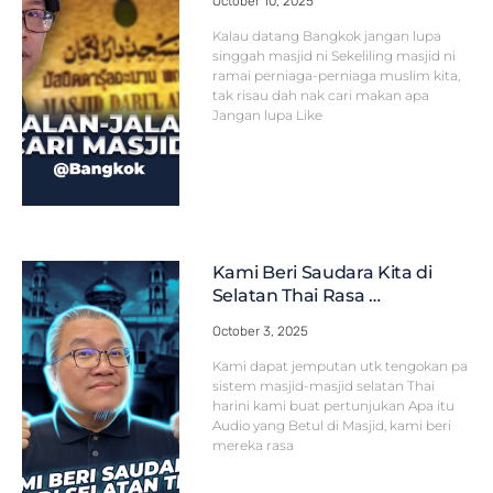
October 10, 2025
Kalau datang Bangkok jangan lupa
singgah masjid ni Sekeliling masjid ni
ramai perniaga-perniaga muslim kita,
tak risau dah nak cari makan apa
Jangan lupa Like
Kami Beri Saudara Kita di
Selatan Thai Rasa …
October 3, 2025
Kami dapat jemputan utk tengokan pa
sistem masjid-masjid selatan Thai
harini kami buat pertunjukan Apa itu
Audio yang Betul di Masjid, kami beri
mereka rasa