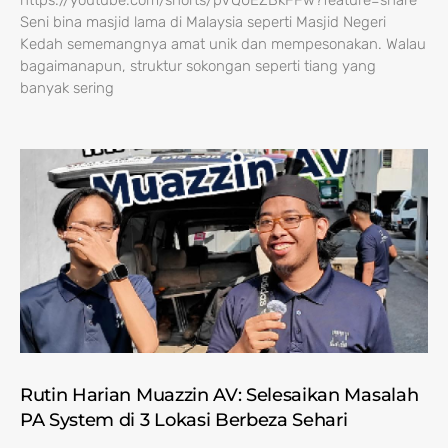
https://youtube.com/shorts/pVQ0EZBkFFw?feature=share
Seni bina masjid lama di Malaysia seperti Masjid Negeri
Kedah sememangnya amat unik dan mempesonakan. Walau
bagaimanapun, struktur sokongan seperti tiang yang
banyak sering
Rutin Harian Muazzin AV: Selesaikan Masalah
PA System di 3 Lokasi Berbeza Sehari