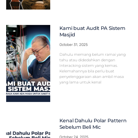
Kami buat Audit PA Sistem
Masjid
October 31, 2025
Dahulu memang belum ramai yang
tahu atau didedahkan dengan
Interacking sistem yang kemas.
Kelemahannya bila perlu buat
penyelenggaraan akan ambil masa
yang lama untuk kenal
Kenal Dahulu Polar Pattern
Sebelum Beli Mic
October 24, 2025