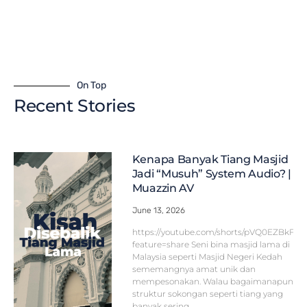
On Top
Recent Stories
Kenapa Banyak Tiang Masjid
Jadi “Musuh” System Audio? |
Muazzin AV
June 13, 2026
https://youtube.com/shorts/pVQ0EZBkFF
feature=share Seni bina masjid lama di
Malaysia seperti Masjid Negeri Kedah
sememangnya amat unik dan
mempesonakan. Walau bagaimanapun,
struktur sokongan seperti tiang yang
banyak sering