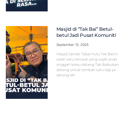
Masjid di “Tak Bai” Betul-
betul Jadi Pusat Komuniti
September 12, 2025
Masjid Jamek Tabal Hulu Tak BaiIni
salah satu tempat yang wajib anda
singgah kalau datang Tak Baibukan
datang untuk tambah satu lagi ya
datang lah