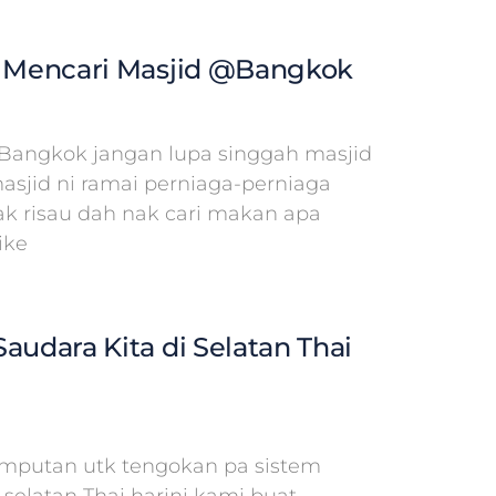
n Mencari Masjid @Bangkok
Bangkok jangan lupa singgah masjid
masjid ni ramai perniaga-perniaga
tak risau dah nak cari makan apa
ike
audara Kita di Selatan Thai
emputan utk tengokan pa sistem
selatan Thai harini kami buat