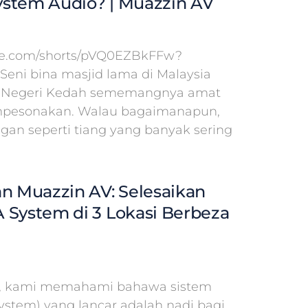
stem Audio? | Muazzin AV
ube.com/shorts/pVQ0EZBkFFw?
 Seni bina masjid lama di Malaysia
id Negeri Kedah sememangnya amat
pesonakan. Walau bagaimanapun,
ngan seperti tiang yang banyak sering
an Muazzin AV: Selesaikan
 System di 3 Lokasi Berbeza
V, kami memahami bahawa sistem
System) yang lancar adalah nadi bagi