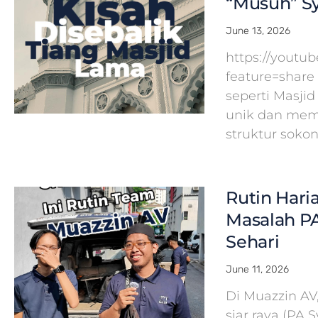
“Musuh” Sy
June 13, 2026
https://yout
feature=share
seperti Masj
unik dan mem
struktur soko
Rutin Hari
Masalah PA
Sehari
June 11, 2026
Di Muazzin A
siar raya (PA 