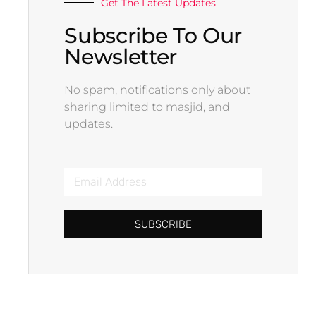
Get The Latest Updates
Subscribe To Our
Newsletter
No spam, notifications only about
sharing limited to masjid, and
updates.
SUBSCRIBE