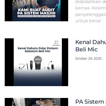
didedahkan de
kemas. Kelema
penyelenggar
untuk kenal
Kenal Dahu
Beli Mic
October 24, 2025
PA Sistem 