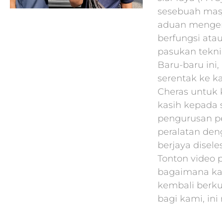
sesebuah masj
aduan mengen
berfungsi atau
pasukan tekni
Baru-baru ini
serentak ke k
Cheras untuk k
kasih kepada
pengurusan p
peralatan den
berjaya disel
Tonton video 
bagaimana ka
kembali berk
bagi kami, ini