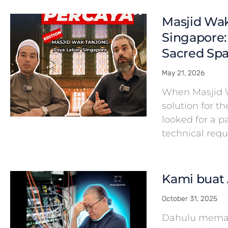
Masjid Wak
Singapore:
Sacred Spa
May 21, 2026
When Masjid 
solution for th
looked for a 
technical req
Kami buat 
October 31, 2025
Dahulu meman