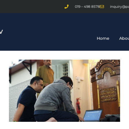
019 – 498 8578
inquiry@p
Home
Abou