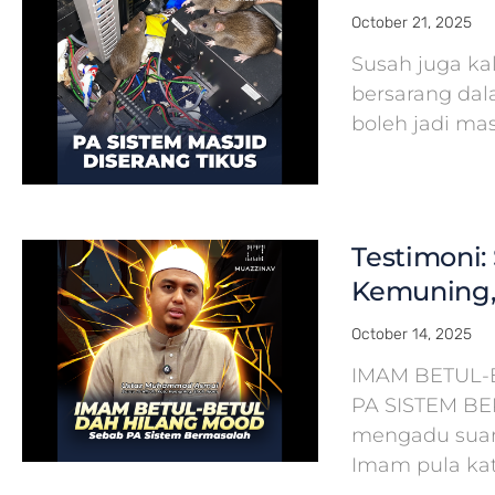
October 21, 2025
Susah juga ka
bersarang dal
boleh jadi ma
Testimoni: 
Kemuning,
October 14, 2025
IMAM BETUL-
PA SISTEM B
mengadu suara
Imam pula kat