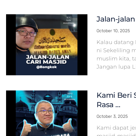
Jalan-jala
October 10, 2025
Kalau datang 
ni Sekeliling 
muslim kita, 
Jangan lupa L
Kami Beri S
Rasa …
October 3, 2025
Kami dapat j
masjid-masjid 