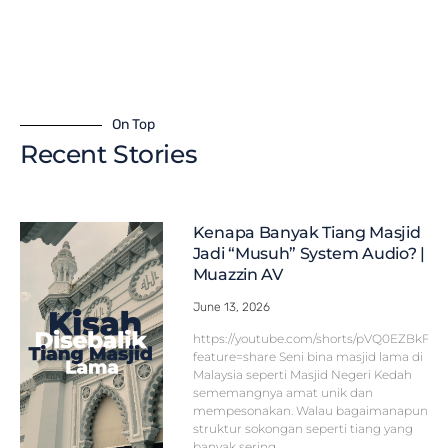
On Top
Recent Stories
Kenapa Banyak Tiang Masjid
Jadi “Musuh” System Audio? |
Muazzin AV
June 13, 2026
https://youtube.com/shorts/pVQ0EZBkFF
feature=share Seni bina masjid lama di
Malaysia seperti Masjid Negeri Kedah
sememangnya amat unik dan
mempesonakan. Walau bagaimanapun,
struktur sokongan seperti tiang yang
banyak sering