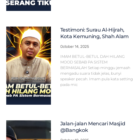
Testimoni: Surau Al-Hijrah,
Kota Kemuning, Shah Alam
October 14, 2025
IMAM BETUL-BETUL DAH HILANG
MOOD SEBAB PA SISTEM
BERMASALAH Setiap minggu jemaah
mengadu suara tidak jelas, bunyi
speaker pecah. Imam pula kata setting
pada mic
Jalan-jalan Mencari Masjid
@Bangkok