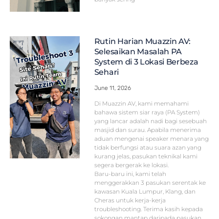
Rutin Harian Muazzin AV:
Selesaikan Masalah PA
System di 3 Lokasi Berbeza
Sehari
June 11, 2026
Di Muazzin AV, kami memahami
bahawa sistem siar raya (PA System)
yang lancar adalah nadi bagi sesebuah
masjid dan surau. Apabila menerima
aduan mengenai speaker menara yang
tidak berfungsi atau suara azan yang
kurang jelas, pasukan teknikal kami
segera bergerak ke lokasi.
Baru-baru ini, kami telah
menggerakkan 3 pasukan serentak ke
kawasan Kuala Lumpur, Klang, dan
Cheras untuk kerja-kerja
troubleshooting. Terima kasih kepada
sokongan mantap daripada pasukan