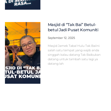
Masjid di “Tak Bai” Betul-
betul Jadi Pusat Komuniti
September 12, 2025
Masjid Jamek Tabal Hulu Tak BaiIni
salah satu tempat yang wajib anda
singgah kalau datang Tak Baibukan
datang untuk tambah satu lagi ya
datang lah