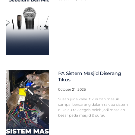
PA Sistem Masjid Diserang
Tikus
October 21, 2025
Susah juga kalau tikus dah masuk ..
sampai bersarang dalam rak pa sistem
ni kalau tak cegah boleh jadi masalah
besar pada masjid & surau