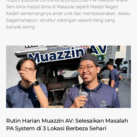
https://youtube.com/shorts/pVQ0EZBkFFw?feature=share
Seni bina masjid lama di Malaysia seperti Masjid Negeri
Kedah sememangnya amat unik dan mempesonakan. Walau
bagaimanapun, struktur sokongan seperti tiang yang
banyak sering
Rutin Harian Muazzin AV: Selesaikan Masalah
PA System di 3 Lokasi Berbeza Sehari