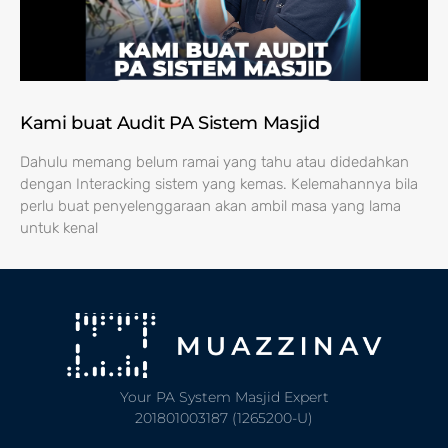
Kami buat Audit PA Sistem Masjid
Dahulu memang belum ramai yang tahu atau didedahkan
dengan Interacking sistem yang kemas. Kelemahannya bila
perlu buat penyelenggaraan akan ambil masa yang lama
untuk kenal
Your PA System Masjid Expert
201801003187 (1265200-U)