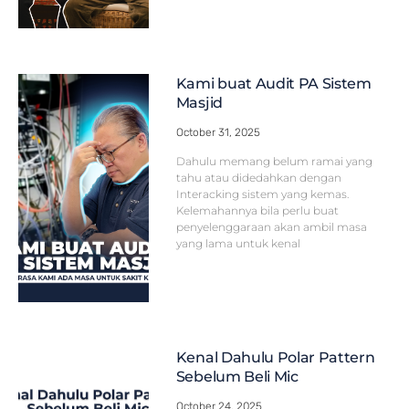
Kami buat Audit PA Sistem
Masjid
October 31, 2025
Dahulu memang belum ramai yang
tahu atau didedahkan dengan
Interacking sistem yang kemas.
Kelemahannya bila perlu buat
penyelenggaraan akan ambil masa
yang lama untuk kenal
Kenal Dahulu Polar Pattern
Sebelum Beli Mic
October 24, 2025