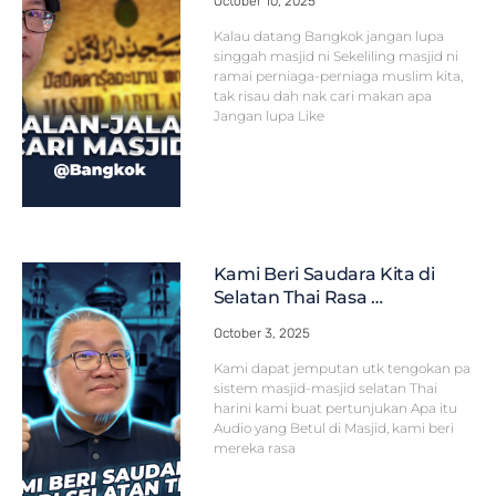
October 10, 2025
Kalau datang Bangkok jangan lupa
singgah masjid ni Sekeliling masjid ni
ramai perniaga-perniaga muslim kita,
tak risau dah nak cari makan apa
Jangan lupa Like
Kami Beri Saudara Kita di
Selatan Thai Rasa …
October 3, 2025
Kami dapat jemputan utk tengokan pa
sistem masjid-masjid selatan Thai
harini kami buat pertunjukan Apa itu
Audio yang Betul di Masjid, kami beri
mereka rasa