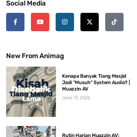
Social Media
New From Animag
Kenapa Banyak Tiang Masjid
Jadi “Musuh” System Audio? |
Muazzin AV
June 13, 2026
Rutin Harian Muazzin AV: