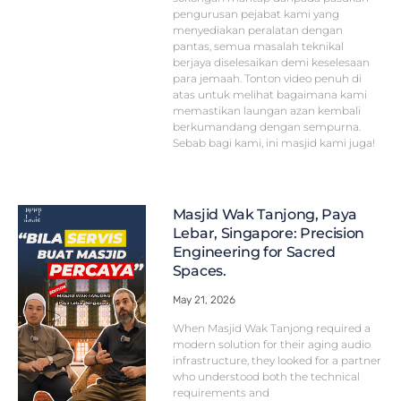
pengurusan pejabat kami yang
menyediakan peralatan dengan
pantas, semua masalah teknikal
berjaya diselesaikan demi keselesaan
para jemaah. Tonton video penuh di
atas untuk melihat bagaimana kami
memastikan laungan azan kembali
berkumandang dengan sempurna.
Sebab bagi kami, ini masjid kami juga!
Masjid Wak Tanjong, Paya
Lebar, Singapore: Precision
Engineering for Sacred
Spaces.
May 21, 2026
When Masjid Wak Tanjong required a
modern solution for their aging audio
infrastructure, they looked for a partner
who understood both the technical
requirements and