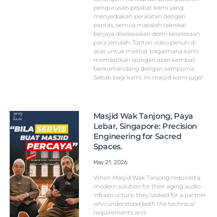
pengurusan pejabat kami yang
menyediakan peralatan dengan
pantas, semua masalah teknikal
berjaya diselesaikan demi keselesaan
para jemaah. Tonton video penuh di
atas untuk melihat bagaimana kami
memastikan laungan azan kembali
berkumandang dengan sempurna.
Sebab bagi kami, ini masjid kami juga!
Masjid Wak Tanjong, Paya
Lebar, Singapore: Precision
Engineering for Sacred
Spaces.
May 21, 2026
When Masjid Wak Tanjong required a
modern solution for their aging audio
infrastructure, they looked for a partner
who understood both the technical
requirements and