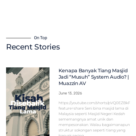
On Top
Recent Stories
Kenapa Banyak Tiang Masjid
Jadi “Musuh” System Audio? |
Muazzin AV
June 13, 2026
https://youtube.com/shorts/pVQ0EZBkFF
feature=share Seni bina masjid lama di
Malaysia seperti Masjid Negeri Kedah
sememangnya amat unik dan
mempesonakan. Walau bagaimanapun,
struktur sokongan seperti tiang yang
banyak sering