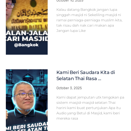
October 10, 2025
Kalau datang Bangkok jangan lupa
singgah masjid ni Sekeliling masjid ni
ramai perniaga-perniaga muslim kita,
tak risau dah nak cari makan apa
Jangan lupa Like
Kami Beri Saudara Kita di
Selatan Thai Rasa …
October 3, 2025
Kami dapat jemputan utk tengokan pa
sistem masjid-masjid selatan Thai
harini kami buat pertunjukan Apa itu
Audio yang Betul di Masjid, kami beri
mereka rasa