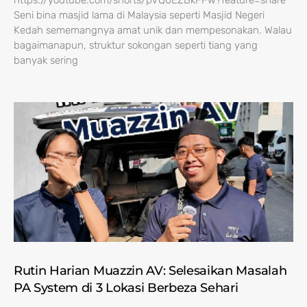
https://youtube.com/shorts/pVQ0EZBkFFw?feature=share
Seni bina masjid lama di Malaysia seperti Masjid Negeri
Kedah sememangnya amat unik dan mempesonakan. Walau
bagaimanapun, struktur sokongan seperti tiang yang
banyak sering
Rutin Harian Muazzin AV: Selesaikan Masalah
PA System di 3 Lokasi Berbeza Sehari