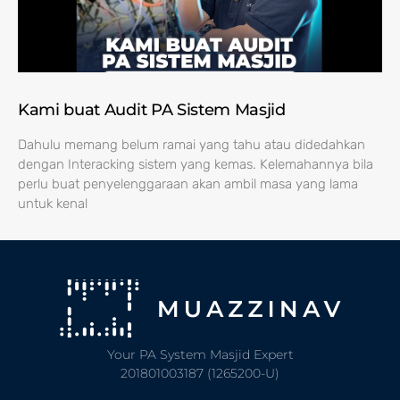
Kami buat Audit PA Sistem Masjid
Dahulu memang belum ramai yang tahu atau didedahkan
dengan Interacking sistem yang kemas. Kelemahannya bila
perlu buat penyelenggaraan akan ambil masa yang lama
untuk kenal
Your PA System Masjid Expert
201801003187 (1265200-U)