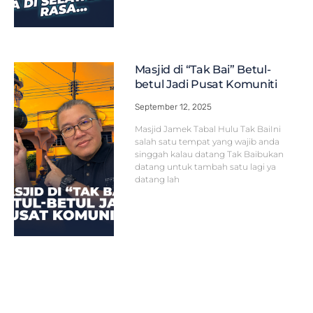
Masjid di “Tak Bai” Betul-
betul Jadi Pusat Komuniti
September 12, 2025
Masjid Jamek Tabal Hulu Tak BaiIni
salah satu tempat yang wajib anda
singgah kalau datang Tak Baibukan
datang untuk tambah satu lagi ya
datang lah