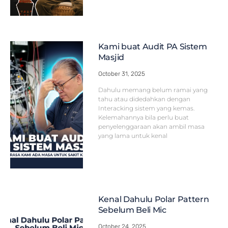
Kami buat Audit PA Sistem
Masjid
October 31, 2025
Dahulu memang belum ramai yang
tahu atau didedahkan dengan
Interacking sistem yang kemas.
Kelemahannya bila perlu buat
penyelenggaraan akan ambil masa
yang lama untuk kenal
Kenal Dahulu Polar Pattern
Sebelum Beli Mic
October 24, 2025