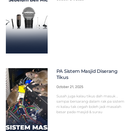
PA Sistem Masjid Diserang
Tikus
October 21, 2025
Susah juga kalau tikus dah masuk ..
sampai bersarang dalam rak pa sistem
ni kalau tak cegah boleh jadi masalah
besar pada masjid & surau