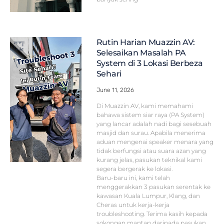
Rutin Harian Muazzin AV:
Selesaikan Masalah PA
System di 3 Lokasi Berbeza
Sehari
June 11, 2026
Di Muazzin AV, kami memahami
bahawa sistem siar raya (PA System)
yang lancar adalah nadi bagi sesebuah
masjid dan surau. Apabila menerima
aduan mengenai speaker menara yang
tidak berfungsi atau suara azan yang
kurang jelas, pasukan teknikal kami
segera bergerak ke lokasi.
Baru-baru ini, kami telah
menggerakkan 3 pasukan serentak ke
kawasan Kuala Lumpur, Klang, dan
Cheras untuk kerja-kerja
troubleshooting. Terima kasih kepada
sokongan mantap daripada pasukan