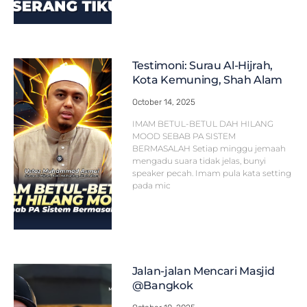
Testimoni: Surau Al-Hijrah,
Kota Kemuning, Shah Alam
October 14, 2025
IMAM BETUL-BETUL DAH HILANG
MOOD SEBAB PA SISTEM
BERMASALAH Setiap minggu jemaah
mengadu suara tidak jelas, bunyi
speaker pecah. Imam pula kata setting
pada mic
Jalan-jalan Mencari Masjid
@Bangkok