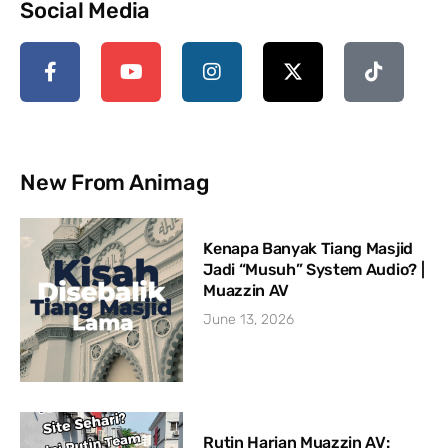
Social Media
New From Animag
Kenapa Banyak Tiang Masjid
Jadi “Musuh” System Audio? |
Muazzin AV
June 13, 2026
Rutin Harian Muazzin AV: