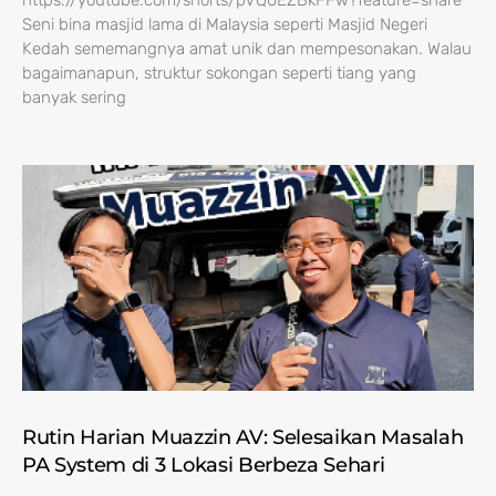
https://youtube.com/shorts/pVQ0EZBkFFw?feature=share
Seni bina masjid lama di Malaysia seperti Masjid Negeri
Kedah sememangnya amat unik dan mempesonakan. Walau
bagaimanapun, struktur sokongan seperti tiang yang
banyak sering
Rutin Harian Muazzin AV: Selesaikan Masalah
PA System di 3 Lokasi Berbeza Sehari