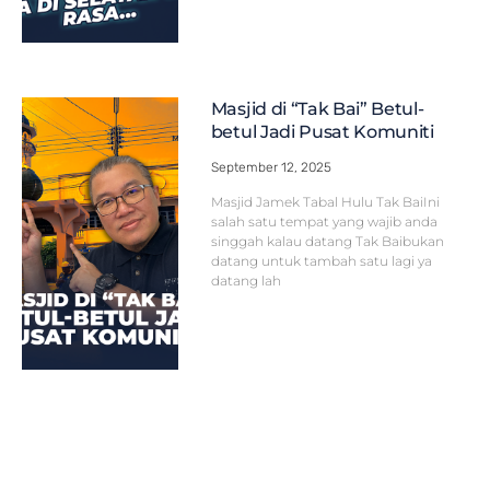
Masjid di “Tak Bai” Betul-
betul Jadi Pusat Komuniti
September 12, 2025
Masjid Jamek Tabal Hulu Tak BaiIni
salah satu tempat yang wajib anda
singgah kalau datang Tak Baibukan
datang untuk tambah satu lagi ya
datang lah