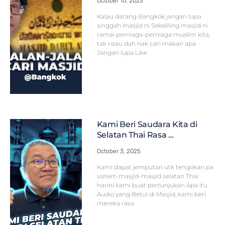
October 10, 2025
Kalau datang Bangkok jangan lupa
singgah masjid ni Sekeliling masjid ni
ramai perniaga-perniaga muslim kita,
tak risau dah nak cari makan apa
Jangan lupa Like
Kami Beri Saudara Kita di
Selatan Thai Rasa …
October 3, 2025
Kami dapat jemputan utk tengokan pa
sistem masjid-masjid selatan Thai
harini kami buat pertunjukan Apa itu
Audio yang Betul di Masjid, kami beri
mereka rasa