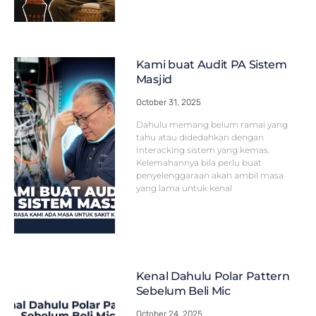
Kami buat Audit PA Sistem
Masjid
October 31, 2025
Dahulu memang belum ramai yang
tahu atau didedahkan dengan
Interacking sistem yang kemas.
Kelemahannya bila perlu buat
penyelenggaraan akan ambil masa
yang lama untuk kenal
Kenal Dahulu Polar Pattern
Sebelum Beli Mic
October 24, 2025