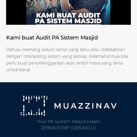
Kami buat Audit PA Sistem Masjid
Dahulu memang belum ramai yang tahu atau didedahkan
dengan Interacking sistem yang kemas. Kelemahannya bila
perlu buat penyelenggaraan akan ambil masa yang lama
untuk kenal
Your PA System Masjid Expert
201801003187 (1265200-U)