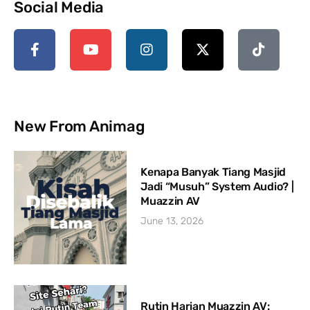
Social Media
New From Animag
Kenapa Banyak Tiang Masjid
Jadi “Musuh” System Audio? |
Muazzin AV
June 13, 2026
Rutin Harian Muazzin AV: