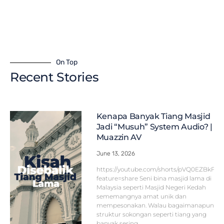
On Top
Recent Stories
Kenapa Banyak Tiang Masjid
Jadi “Musuh” System Audio? |
Muazzin AV
June 13, 2026
https://youtube.com/shorts/pVQ0EZBkFF
feature=share Seni bina masjid lama di
Malaysia seperti Masjid Negeri Kedah
sememangnya amat unik dan
mempesonakan. Walau bagaimanapun,
struktur sokongan seperti tiang yang
banyak sering