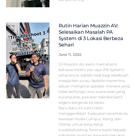
Rutin Harian Muazzin AV:
Selesaikan Masalah PA
System di 3 Lokasi Berbeza
Sehari
June 11, 2026
Di Muazzin AV, kami memahami
bahawa sistem siar raya (PA System)
yang lancar adalah nadi bagi sesebuah
masjid dan surau. Apabila menerima
aduan mengenai speaker menara yang
tidak berfungsi atau suara azan yang
kurang jelas, pasukan teknikal kami
segera bergerak ke lokasi.
Baru-baru ini, kami telah
menggerakkan 3 pasukan serentak ke
kawasan Kuala Lumpur, Klang, dan
Cheras untuk kerja-kerja
troubleshooting. Terima kasih kepada
sokongan mantap daripada pasukan