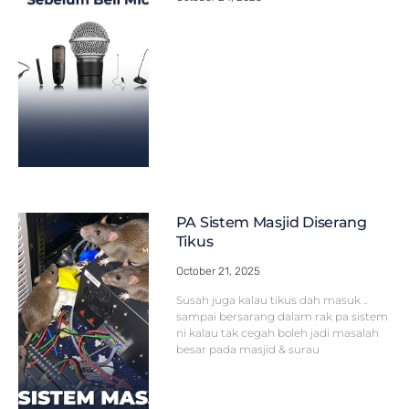
PA Sistem Masjid Diserang
Tikus
October 21, 2025
Susah juga kalau tikus dah masuk ..
sampai bersarang dalam rak pa sistem
ni kalau tak cegah boleh jadi masalah
besar pada masjid & surau