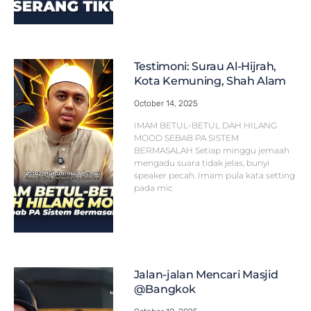
Testimoni: Surau Al-Hijrah,
Kota Kemuning, Shah Alam
October 14, 2025
IMAM BETUL-BETUL DAH HILANG
MOOD SEBAB PA SISTEM
BERMASALAH Setiap minggu jemaah
mengadu suara tidak jelas, bunyi
speaker pecah. Imam pula kata setting
pada mic
Jalan-jalan Mencari Masjid
@Bangkok