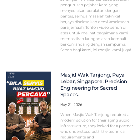
pengurusan pejabat kami yang
menyediakan peralatan dengan
pantas, semua masalah teknikal
berjaya diselesaikan demi keselesaan
para jemaah. Tonton video penuh di
atas untuk melihat bagaimana kami
memastikan laungan azan kembali
berkumandang dengan sempurna.
Sebab bagi kami, ini masjid kami juga!
Masjid Wak Tanjong, Paya
Lebar, Singapore: Precision
Engineering for Sacred
Spaces.
May 21, 2026
When Masjid Wak Tanjong required a
modern solution for their aging audio
infrastructure, they looked for a partner
who understood both the technical
requirements and