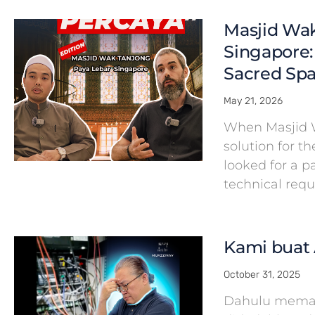
Masjid Wak
Singapore:
Sacred Spa
May 21, 2026
When Masjid 
solution for th
looked for a 
technical req
Kami buat 
October 31, 2025
Dahulu meman