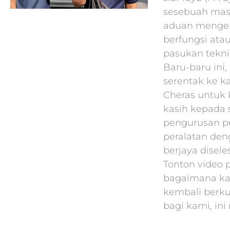
sesebuah masj
aduan mengen
berfungsi atau
pasukan tekni
Baru-baru ini
serentak ke k
Cheras untuk k
kasih kepada
pengurusan p
peralatan den
berjaya disel
Tonton video 
bagaimana ka
kembali berk
bagi kami, ini