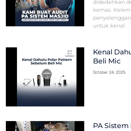
didedahkan de
kemas. Kelema
penyelenggar
untuk kenal
Kenal Dahu
Beli Mic
October 24, 2025
PA Sistem 