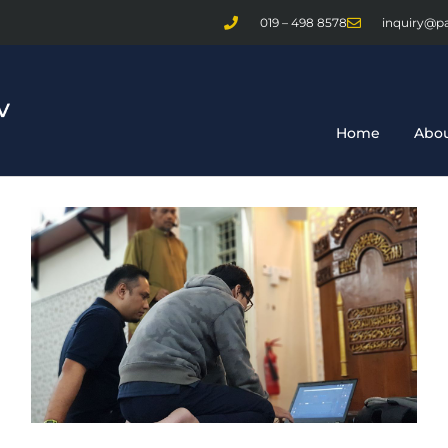
019 – 498 8578
inquiry@p
Home
Abou