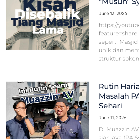
“Musuh” Sy
June 13, 2026
https://yout
feature=share
seperti Masj
unik dan mem
struktur soko
Rutin Hari
Masalah PA
Sehari
June 11, 2026
Di Muazzin A
siar raya (PA 