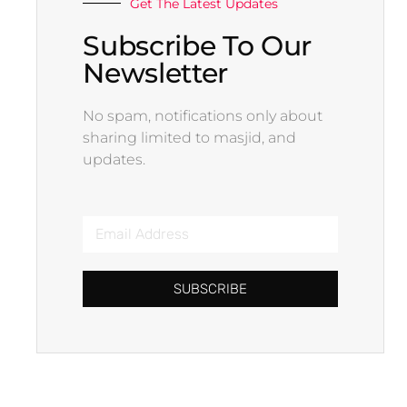
Get The Latest Updates
Subscribe To Our
Newsletter
No spam, notifications only about
sharing limited to masjid, and
updates.
SUBSCRIBE