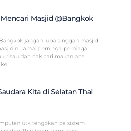
n Mencari Masjid @Bangkok
Bangkok jangan lupa singgah masjid
masjid ni ramai perniaga-perniaga
tak risau dah nak cari makan apa
ike
audara Kita di Selatan Thai
emputan utk tengokan pa sistem
selatan Thai harini kami buat