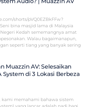
stem Audio? | Muazzin AV
ube.com/shorts/pVQ0EZBkFFw?
 Seni bina masjid lama di Malaysia
id Negeri Kedah sememangnya amat
pesonakan. Walau bagaimanapun,
ngan seperti tiang yang banyak sering
an Muazzin AV: Selesaikan
 System di 3 Lokasi Berbeza
V, kami memahami bahawa sistem
System) yang lancar adalah nadi bagi