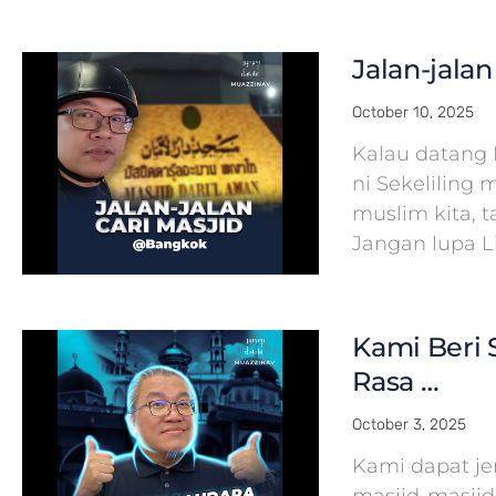
Jalan-jala
October 10, 2025
Kalau datang 
ni Sekeliling 
muslim kita, 
Jangan lupa L
Kami Beri S
Rasa …
October 3, 2025
Kami dapat j
masjid-masjid 