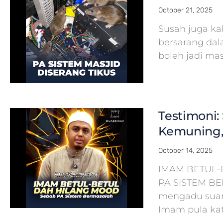
October 21, 2025
Susah juga ka
bersarang dal
boleh jadi ma
Testimoni: 
Kemuning,
October 14, 2025
IMAM BETUL-
PA SISTEM B
mengadu suara
Imam pula kat