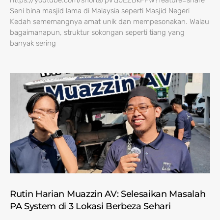
https://youtube.com/shorts/pVQ0EZBkFFw?feature=share
Seni bina masjid lama di Malaysia seperti Masjid Negeri
Kedah sememangnya amat unik dan mempesonakan. Walau
bagaimanapun, struktur sokongan seperti tiang yang
banyak sering
Rutin Harian Muazzin AV: Selesaikan Masalah
PA System di 3 Lokasi Berbeza Sehari