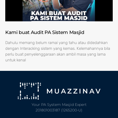
Kami buat Audit PA Sistem Masjid
Dahulu memang belum ramai yang tahu atau didedahkan
dengan Interacking sistem yang kemas. Kelemahannya bila
perlu buat penyelenggaraan akan ambil masa yang lama
untuk kenal
Your PA System Masjid Expert
201801003187 (1265200-U)