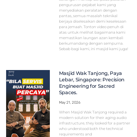
pengurusan pejabat kami yang
menyediakan peralatan dengan
pantas, semua masalah teknikal
berjaya diselesaikan demi keselesaan
para jemaah. Tonton video penuh di
atas untuk melihat bagaimana kami
memastikan laungan azan kembali
berkumandang dengan sempurna.
Sebab bagi kami, ini masjid kami juga!
Masjid Wak Tanjong, Paya
Lebar, Singapore: Precision
Engineering for Sacred
Spaces.
May 21, 2026
When Masjid Wak Tanjong required a
modern solution for their aging audio
infrastructure, they looked for a partner
who understood both the technical
requirements and