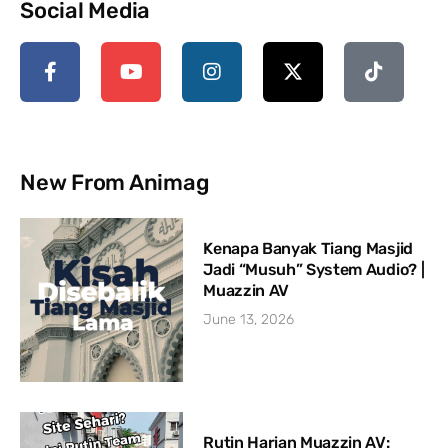
Social Media
New From Animag
Kenapa Banyak Tiang Masjid
Jadi “Musuh” System Audio? |
Muazzin AV
June 13, 2026
Rutin Harian Muazzin AV: