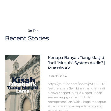
On Top
Recent Stories
Kenapa Banyak Tiang Masjid
Jadi “Musuh” System Audio? |
Muazzin AV
June 13, 2026
https://youtube.com/shorts/pVQ0EZBkFF
feature=share Seni bina masjid lama di
Malaysia seperti Masjid Negeri Kedah
sememangnya amat unik dan
mempesonakan. Walau bagaimanapun,
struktur sokongan seperti tiang yang
banyak sering