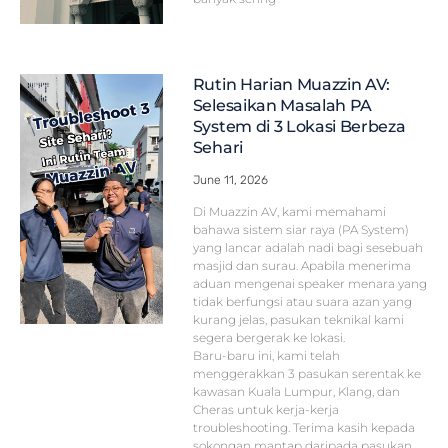
Rutin Harian Muazzin AV:
Selesaikan Masalah PA
System di 3 Lokasi Berbeza
Sehari
June 11, 2026
Di Muazzin AV, kami memahami
bahawa sistem siar raya (PA System)
yang lancar adalah nadi bagi sesebuah
masjid dan surau. Apabila menerima
aduan mengenai speaker menara yang
tidak berfungsi atau suara azan yang
kurang jelas, pasukan teknikal kami
segera bergerak ke lokasi.
Baru-baru ini, kami telah
menggerakkan 3 pasukan serentak ke
kawasan Kuala Lumpur, Klang, dan
Cheras untuk kerja-kerja
troubleshooting. Terima kasih kepada
sokongan mantap daripada pasukan