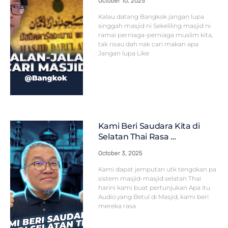
October 10, 2025
Kalau datang Bangkok jangan lupa
singgah masjid ni Sekeliling masjid ni
ramai perniaga-perniaga muslim kita,
tak risau dah nak cari makan apa
Jangan lupa Like
Kami Beri Saudara Kita di
Selatan Thai Rasa …
October 3, 2025
Kami dapat jemputan utk tengokan pa
sistem masjid-masjid selatan Thai
harini kami buat pertunjukan Apa itu
Audio yang Betul di Masjid, kami beri
mereka rasa