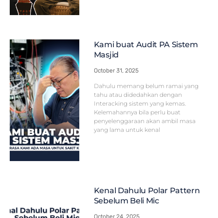
Kami buat Audit PA Sistem
Masjid
October 31, 2025
Dahulu memang belum ramai yang
tahu atau didedahkan dengan
Interacking sistem yang kemas.
Kelemahannya bila perlu buat
penyelenggaraan akan ambil masa
yang lama untuk kenal
Kenal Dahulu Polar Pattern
Sebelum Beli Mic
October 24, 2025