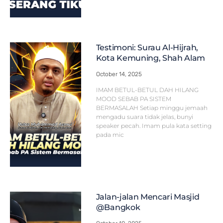
Testimoni: Surau Al-Hijrah,
Kota Kemuning, Shah Alam
October 14, 2025
IMAM BETUL-BETUL DAH HILANG
MOOD SEBAB PA SISTEM
BERMASALAH Setiap minggu jemaah
mengadu suara tidak jelas, bunyi
speaker pecah. Imam pula kata setting
pada mic
Jalan-jalan Mencari Masjid
@Bangkok