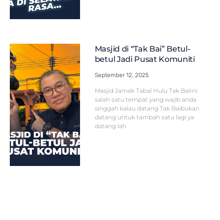
Masjid di “Tak Bai” Betul-
betul Jadi Pusat Komuniti
September 12, 2025
Masjid Jamek Tabal Hulu Tak BaiIni
salah satu tempat yang wajib anda
singgah kalau datang Tak Baibukan
datang untuk tambah satu lagi ya
datang lah