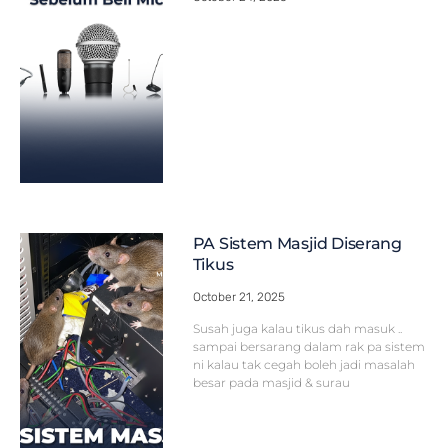
PA Sistem Masjid Diserang
Tikus
October 21, 2025
Susah juga kalau tikus dah masuk ..
sampai bersarang dalam rak pa sistem
ni kalau tak cegah boleh jadi masalah
besar pada masjid & surau