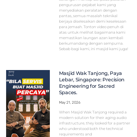
pengurusan pejabat kami yang
menyediakan peralatan dengan
pantas, semua masalah teknikal
berjaya diselesaikan demi keselesaan
para jemaah. Tonton video penuh di
atas untuk melihat bagaimana kami
memastikan laungan azan kembali
berkumandang dengan sempurna.
Sebab bagi kami, ini masjid kami juga!
Masjid Wak Tanjong, Paya
Lebar, Singapore: Precision
Engineering for Sacred
Spaces.
May 21, 2026
When Masjid Wak Tanjong required a
modern solution for their aging audio
infrastructure, they looked for a partner
who understood both the technical
requirements and