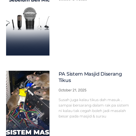
PA Sistem Masjid Diserang
Tikus
October 21, 2025
Susah juga kalau tikus dah masuk ..
sampai bersarang dalam rak pa sistem
ni kalau tak cegah boleh jadi masalah
besar pada masjid & surau