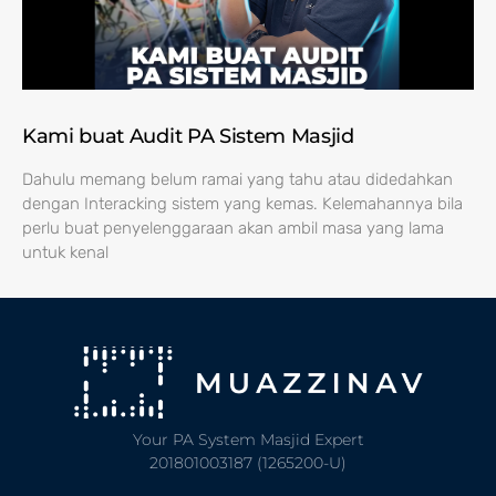
Kami buat Audit PA Sistem Masjid
Dahulu memang belum ramai yang tahu atau didedahkan
dengan Interacking sistem yang kemas. Kelemahannya bila
perlu buat penyelenggaraan akan ambil masa yang lama
untuk kenal
Your PA System Masjid Expert
201801003187 (1265200-U)