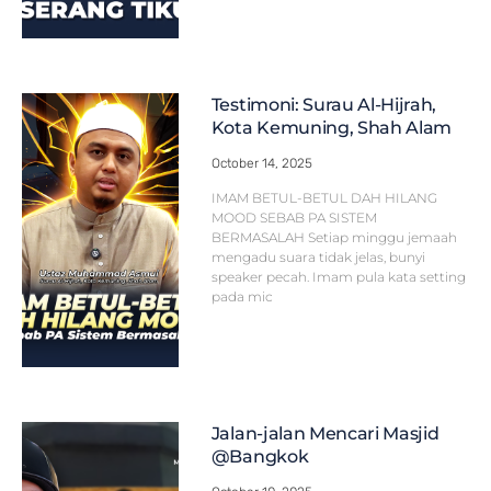
Testimoni: Surau Al-Hijrah,
Kota Kemuning, Shah Alam
October 14, 2025
IMAM BETUL-BETUL DAH HILANG
MOOD SEBAB PA SISTEM
BERMASALAH Setiap minggu jemaah
mengadu suara tidak jelas, bunyi
speaker pecah. Imam pula kata setting
pada mic
Jalan-jalan Mencari Masjid
@Bangkok