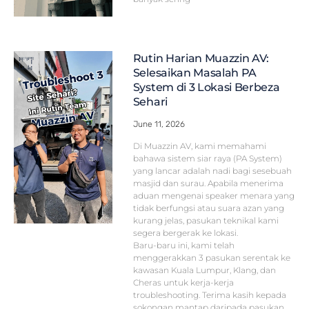
Rutin Harian Muazzin AV:
Selesaikan Masalah PA
System di 3 Lokasi Berbeza
Sehari
June 11, 2026
Di Muazzin AV, kami memahami
bahawa sistem siar raya (PA System)
yang lancar adalah nadi bagi sesebuah
masjid dan surau. Apabila menerima
aduan mengenai speaker menara yang
tidak berfungsi atau suara azan yang
kurang jelas, pasukan teknikal kami
segera bergerak ke lokasi.
Baru-baru ini, kami telah
menggerakkan 3 pasukan serentak ke
kawasan Kuala Lumpur, Klang, dan
Cheras untuk kerja-kerja
troubleshooting. Terima kasih kepada
sokongan mantap daripada pasukan