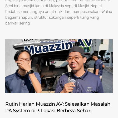
https://youtube.com/shorts/pVQ0EZBkFFw?feature=share
Seni bina masjid lama di Malaysia seperti Masjid Negeri
Kedah sememangnya amat unik dan mempesonakan. Walau
bagaimanapun, struktur sokongan seperti tiang yang
banyak sering
Rutin Harian Muazzin AV: Selesaikan Masalah
PA System di 3 Lokasi Berbeza Sehari