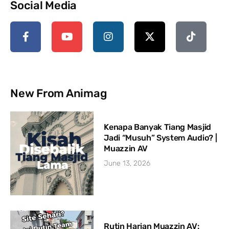
Social Media
New From Animag
Kenapa Banyak Tiang Masjid
Jadi “Musuh” System Audio? |
Muazzin AV
June 13, 2026
Rutin Harian Muazzin AV: