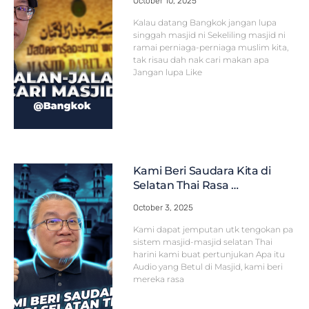
October 10, 2025
Kalau datang Bangkok jangan lupa
singgah masjid ni Sekeliling masjid ni
ramai perniaga-perniaga muslim kita,
tak risau dah nak cari makan apa
Jangan lupa Like
Kami Beri Saudara Kita di
Selatan Thai Rasa …
October 3, 2025
Kami dapat jemputan utk tengokan pa
sistem masjid-masjid selatan Thai
harini kami buat pertunjukan Apa itu
Audio yang Betul di Masjid, kami beri
mereka rasa