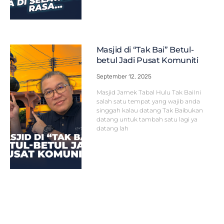
Masjid di “Tak Bai” Betul-
betul Jadi Pusat Komuniti
September 12, 2025
Masjid Jamek Tabal Hulu Tak BaiIni
salah satu tempat yang wajib anda
singgah kalau datang Tak Baibukan
datang untuk tambah satu lagi ya
datang lah