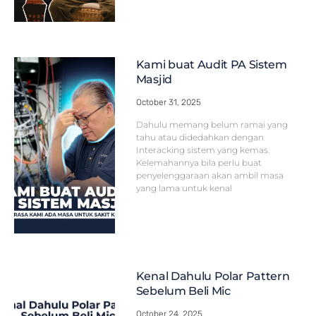
Kami buat Audit PA Sistem
Masjid
October 31, 2025
Dahulu memang belum ramai yang
tahu atau didedahkan dengan
Interacking sistem yang kemas.
Kelemahannya bila perlu buat
penyelenggaraan akan ambil masa
yang lama untuk kenal
Kenal Dahulu Polar Pattern
Sebelum Beli Mic
October 24, 2025