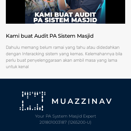
Kami buat Audit PA Sistem Masjid
Dahulu memang belum ramai yang tahu atau didedahkan
dengan Interacking sistem yang kemas. Kelemahannya bila
perlu buat penyelenggaraan akan ambil masa yang lama
untuk kenal
Your PA System Masjid Expert
201801003187 (1265200-U)