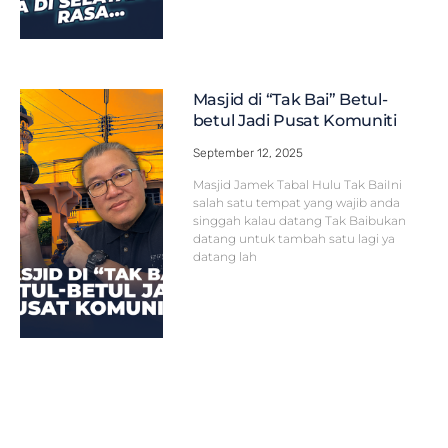
Masjid di “Tak Bai” Betul-
betul Jadi Pusat Komuniti
September 12, 2025
Masjid Jamek Tabal Hulu Tak BaiIni
salah satu tempat yang wajib anda
singgah kalau datang Tak Baibukan
datang untuk tambah satu lagi ya
datang lah