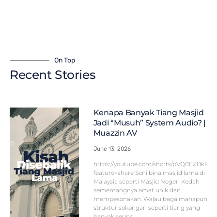
On Top
Recent Stories
Kenapa Banyak Tiang Masjid
Jadi “Musuh” System Audio? |
Muazzin AV
June 13, 2026
https://youtube.com/shorts/pVQ0EZBkFF
feature=share Seni bina masjid lama di
Malaysia seperti Masjid Negeri Kedah
sememangnya amat unik dan
mempesonakan. Walau bagaimanapun,
struktur sokongan seperti tiang yang
banyak sering