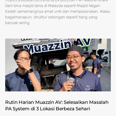
https://youtube.com/shorts/pVQ0EZBkFFw?feature=share
Seni bina masjid lama di Malaysia seperti Masjid Negeri
Kedah sememangnya amat unik dan mempesonakan. Walau
bagaimanapun, struktur sokongan seperti tiang yang
banyak sering
Rutin Harian Muazzin AV: Selesaikan Masalah
PA System di 3 Lokasi Berbeza Sehari