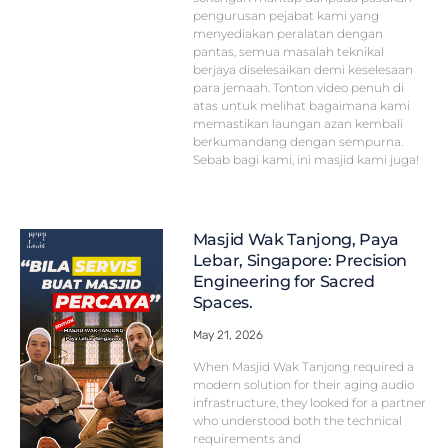
pengurusan pejabat kami yang
menyediakan peralatan dengan
pantas, semua masalah teknikal
berjaya diselesaikan demi keselesaan
para jemaah. Tonton video penuh di
atas untuk melihat bagaimana kami
memastikan laungan azan kembali
berkumandang dengan sempurna.
Sebab bagi kami, ini masjid kami juga!
Masjid Wak Tanjong, Paya
Lebar, Singapore: Precision
Engineering for Sacred
Spaces.
May 21, 2026
When Masjid Wak Tanjong required a
modern solution for their aging audio
infrastructure, they looked for a partner
who understood both the technical
requirements and