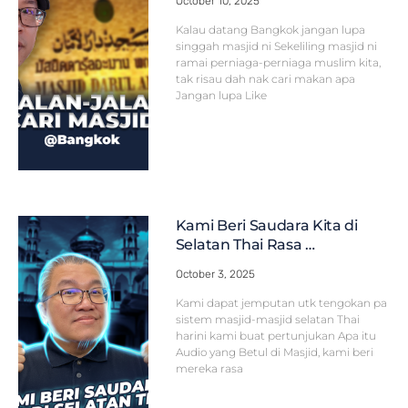
October 10, 2025
Kalau datang Bangkok jangan lupa
singgah masjid ni Sekeliling masjid ni
ramai perniaga-perniaga muslim kita,
tak risau dah nak cari makan apa
Jangan lupa Like
Kami Beri Saudara Kita di
Selatan Thai Rasa …
October 3, 2025
Kami dapat jemputan utk tengokan pa
sistem masjid-masjid selatan Thai
harini kami buat pertunjukan Apa itu
Audio yang Betul di Masjid, kami beri
mereka rasa