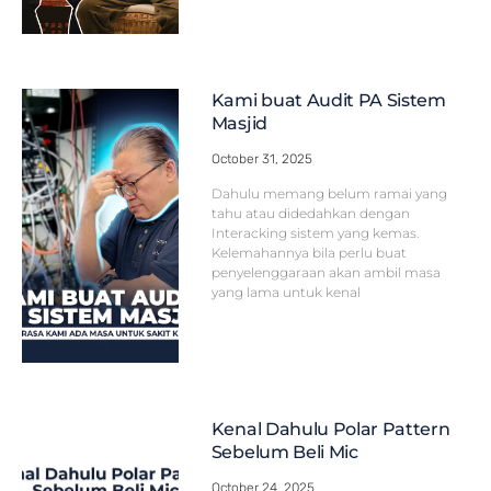
Kami buat Audit PA Sistem
Masjid
October 31, 2025
Dahulu memang belum ramai yang
tahu atau didedahkan dengan
Interacking sistem yang kemas.
Kelemahannya bila perlu buat
penyelenggaraan akan ambil masa
yang lama untuk kenal
Kenal Dahulu Polar Pattern
Sebelum Beli Mic
October 24, 2025