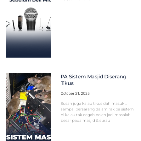
PA Sistem Masjid Diserang
Tikus
October 21, 2025
Susah juga kalau tikus dah masuk ..
sampai bersarang dalam rak pa sistem
ni kalau tak cegah boleh jadi masalah
besar pada masjid & surau