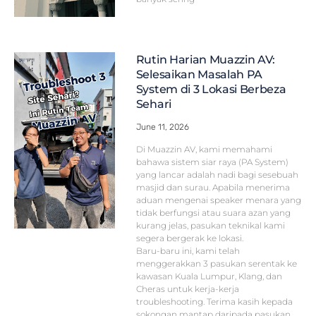
Rutin Harian Muazzin AV:
Selesaikan Masalah PA
System di 3 Lokasi Berbeza
Sehari
June 11, 2026
Di Muazzin AV, kami memahami
bahawa sistem siar raya (PA System)
yang lancar adalah nadi bagi sesebuah
masjid dan surau. Apabila menerima
aduan mengenai speaker menara yang
tidak berfungsi atau suara azan yang
kurang jelas, pasukan teknikal kami
segera bergerak ke lokasi.
Baru-baru ini, kami telah
menggerakkan 3 pasukan serentak ke
kawasan Kuala Lumpur, Klang, dan
Cheras untuk kerja-kerja
troubleshooting. Terima kasih kepada
sokongan mantap daripada pasukan