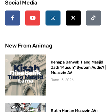
Social Media
New From Animag
Kenapa Banyak Tiang Masjid
Jadi “Musuh” System Audio? |
Muazzin AV
June 13, 2026
Rutin Harian Muazzin AV: