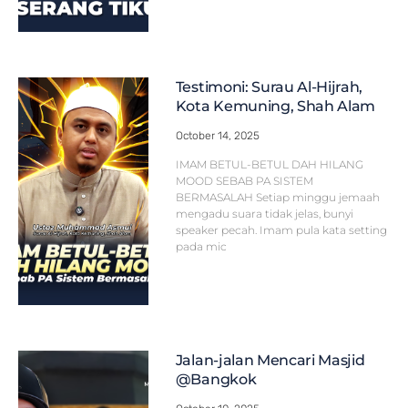
Testimoni: Surau Al-Hijrah,
Kota Kemuning, Shah Alam
October 14, 2025
IMAM BETUL-BETUL DAH HILANG
MOOD SEBAB PA SISTEM
BERMASALAH Setiap minggu jemaah
mengadu suara tidak jelas, bunyi
speaker pecah. Imam pula kata setting
pada mic
Jalan-jalan Mencari Masjid
@Bangkok