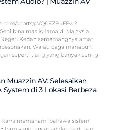
stem Audio? | Muazzin AV
ube.com/shorts/pVQ0EZBkFFw?
 Seni bina masjid lama di Malaysia
id Negeri Kedah sememangnya amat
pesonakan. Walau bagaimanapun,
ngan seperti tiang yang banyak sering
an Muazzin AV: Selesaikan
 System di 3 Lokasi Berbeza
V, kami memahami bahawa sistem
System) yang lancar adalah nadi bagi