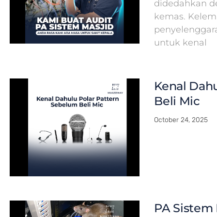
didedahkan de
kemas. Kelema
penyelenggar
untuk kenal
Kenal Dahu
Beli Mic
October 24, 2025
PA Sistem 