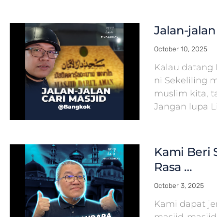
Jalan-jala
October 10, 2025
Kalau datang 
ni Sekeliling 
muslim kita, 
Jangan lupa L
Kami Beri S
Rasa …
October 3, 2025
Kami dapat j
masjid-masjid 