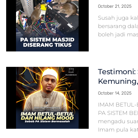
October 21, 2025
Susah juga ka
bersarang dal
boleh jadi ma
Testimoni: 
Kemuning,
October 14, 2025
IMAM BETUL-
PA SISTEM B
mengadu suara
Imam pula kat