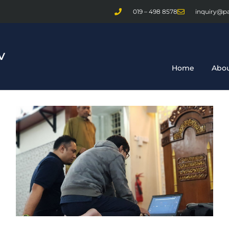
019 – 498 8578
inquiry@p
Home
Abou