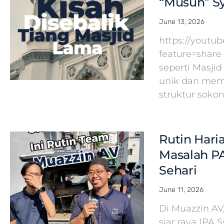
“Musuh” Sy
June 13, 2026
https://yout
feature=share
seperti Masj
unik dan mem
struktur soko
Rutin Hari
Masalah PA
Sehari
June 11, 2026
Di Muazzin A
siar raya (PA 