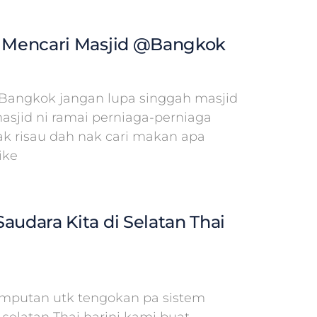
n Mencari Masjid @Bangkok
Bangkok jangan lupa singgah masjid
masjid ni ramai perniaga-perniaga
tak risau dah nak cari makan apa
ike
audara Kita di Selatan Thai
emputan utk tengokan pa sistem
selatan Thai harini kami buat