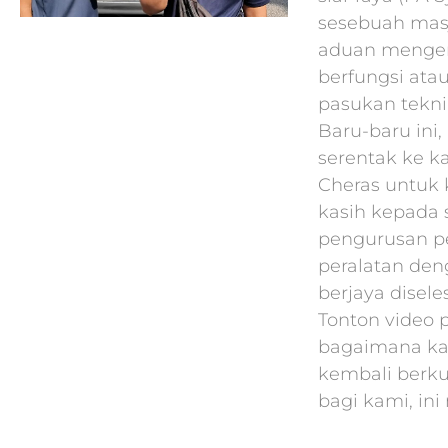
sesebuah masj
aduan mengen
berfungsi atau
pasukan tekni
Baru-baru ini
serentak ke k
Cheras untuk k
kasih kepada
pengurusan p
peralatan den
berjaya disel
Tonton video 
bagaimana ka
kembali berk
bagi kami, ini