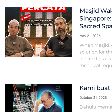
Masjid Wak
Singapore:
Sacred Spa
May 21, 2026
When Masjid 
solution for th
looked for a 
technical req
Kami buat 
October 31, 2025
Dahulu meman