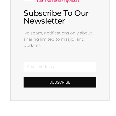
Get The Latest Updates
Subscribe To Our
Newsletter
No spam, notifications only about
sharing limited to masjid, and
updates.
SUBSCRIBE