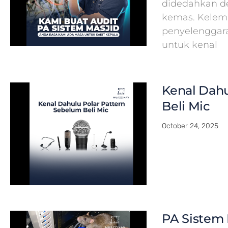
didedahkan de
kemas. Kelema
penyelenggar
untuk kenal
Kenal Dahu
Beli Mic
October 24, 2025
PA Sistem 