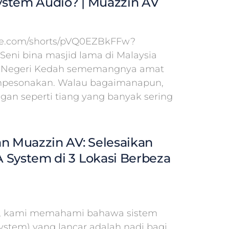
stem Audio? | Muazzin AV
ube.com/shorts/pVQ0EZBkFFw?
 Seni bina masjid lama di Malaysia
id Negeri Kedah sememangnya amat
pesonakan. Walau bagaimanapun,
ngan seperti tiang yang banyak sering
an Muazzin AV: Selesaikan
 System di 3 Lokasi Berbeza
V, kami memahami bahawa sistem
System) yang lancar adalah nadi bagi