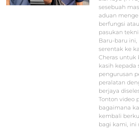
sesebuah masj
aduan mengen
berfungsi atau
pasukan tekni
Baru-baru ini
serentak ke k
Cheras untuk k
kasih kepada
pengurusan p
peralatan den
berjaya disel
Tonton video 
bagaimana ka
kembali berk
bagi kami, ini