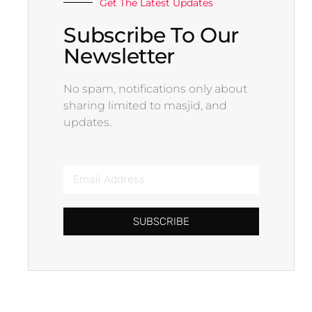
Get The Latest Updates
Subscribe To Our
Newsletter
No spam, notifications only about
sharing limited to masjid, and
updates.
SUBSCRIBE