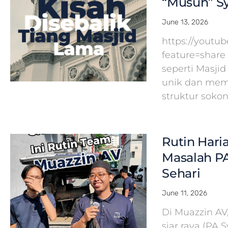
“Musuh” Sy
June 13, 2026
https://yout
feature=share
seperti Masj
unik dan mem
struktur soko
Rutin Hari
Masalah PA
Sehari
June 11, 2026
Di Muazzin A
siar raya (PA 