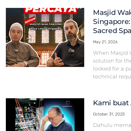
Masjid Wak
Singapore:
Sacred Spa
May 21, 2026
When Masjid 
solution for th
looked for a 
technical req
Kami buat 
October 31, 2025
Dahulu meman