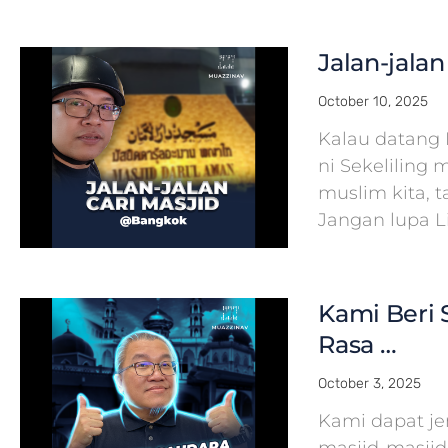
Jalan-jala
October 10, 2025
Kalau datang 
ni Sekeliling 
muslim kita, 
Jangan lupa L
Kami Beri S
Rasa …
October 3, 2025
Kami dapat j
masjid-masjid 