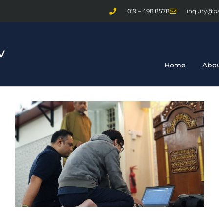
019 – 498 8578
inquiry@p
Home
Abou