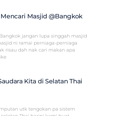
n Mencari Masjid @Bangkok
Bangkok jangan lupa singgah masjid
masjid ni ramai perniaga-perniaga
tak risau dah nak cari makan apa
ike
audara Kita di Selatan Thai
emputan utk tengokan pa sistem
selatan Thai harini kami buat