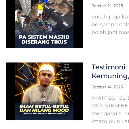
October 21, 2025
Susah juga ka
bersarang dal
boleh jadi ma
Testimoni: 
Kemuning,
October 14, 2025
IMAM BETUL-
PA SISTEM B
mengadu suara
Imam pula kat