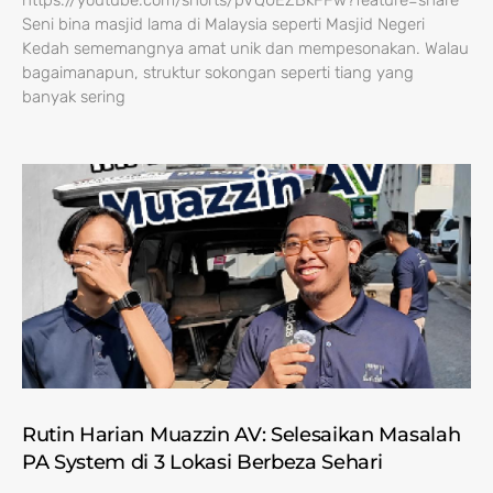
https://youtube.com/shorts/pVQ0EZBkFFw?feature=share
Seni bina masjid lama di Malaysia seperti Masjid Negeri
Kedah sememangnya amat unik dan mempesonakan. Walau
bagaimanapun, struktur sokongan seperti tiang yang
banyak sering
Rutin Harian Muazzin AV: Selesaikan Masalah
PA System di 3 Lokasi Berbeza Sehari