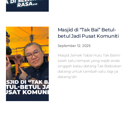
Masjid di “Tak Bai” Betul-
betul Jadi Pusat Komuniti
September 12, 2025
Masjid Jamek Tabal Hulu Tak BaiIni
salah satu tempat yang wajib anda
singgah kalau datang Tak Baibukan
datang untuk tambah satu lagi ya
datang lah