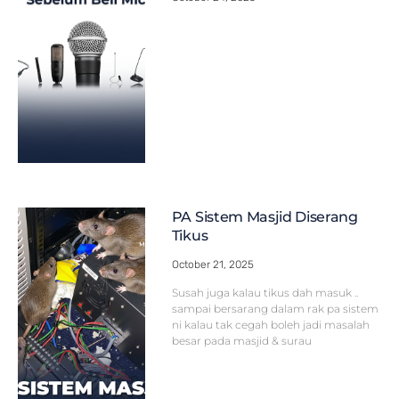
PA Sistem Masjid Diserang
Tikus
October 21, 2025
Susah juga kalau tikus dah masuk ..
sampai bersarang dalam rak pa sistem
ni kalau tak cegah boleh jadi masalah
besar pada masjid & surau