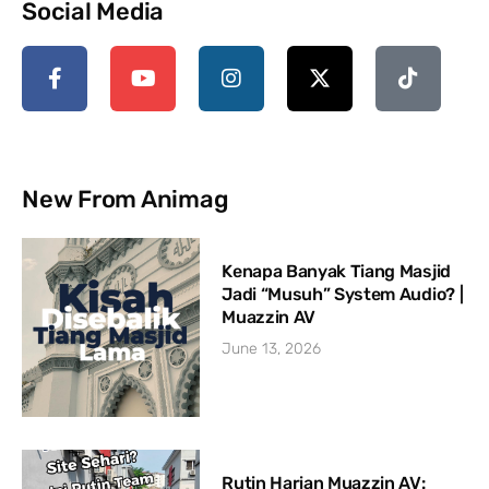
Social Media
New From Animag
Kenapa Banyak Tiang Masjid
Jadi “Musuh” System Audio? |
Muazzin AV
June 13, 2026
Rutin Harian Muazzin AV: