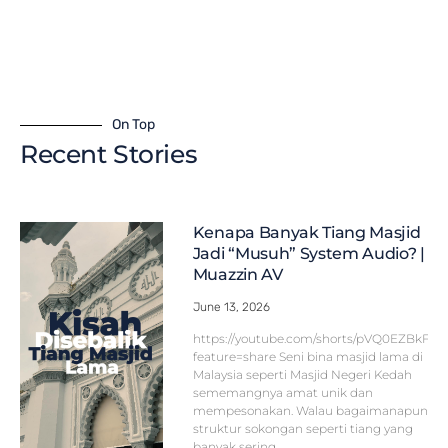
On Top
Recent Stories
Kenapa Banyak Tiang Masjid
Jadi “Musuh” System Audio? |
Muazzin AV
June 13, 2026
https://youtube.com/shorts/pVQ0EZBkFF
feature=share Seni bina masjid lama di
Malaysia seperti Masjid Negeri Kedah
sememangnya amat unik dan
mempesonakan. Walau bagaimanapun,
struktur sokongan seperti tiang yang
banyak sering