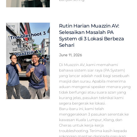
Rutin Harian Muazzin AV:
Selesaikan Masalah PA
System di 3 Lokasi Berbeza
Sehari
June 11, 2026
Di Muazzin AV, kami memahami
bahawa sistem siar raya (PA System)
yang lancar adalah nadi bagi sesebuah
masjid dan surau. Apabila menerima
aduan mengenai speaker menara yang
tidak berfungsi atau suara azan yang
kurang jelas, pasukan teknikal kami
segera bergerak ke lokasi.
Baru-baru ini, kami telah
menggerakkan 3 pasukan serentak ke
kawasan Kuala Lumpur, Klang, dan
Cheras untuk kerja-kerja
troubleshooting. Terima kasih kepada
sokongan mantap daripada pasukan