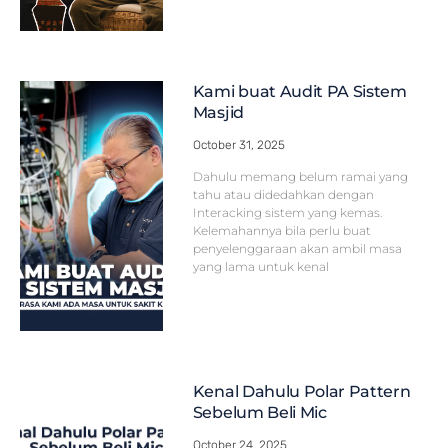
Kami buat Audit PA Sistem
Masjid
October 31, 2025
Dahulu memang belum ramai yang
tahu atau didedahkan dengan
Interacking sistem yang kemas.
Kelemahannya bila perlu buat
penyelenggaraan akan ambil masa
yang lama untuk kenal
Kenal Dahulu Polar Pattern
Sebelum Beli Mic
October 24, 2025