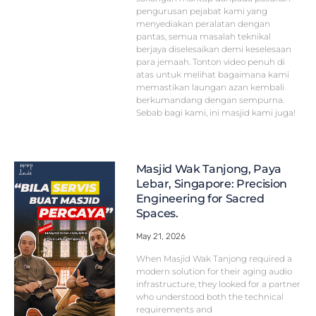
pengurusan pejabat kami yang
menyediakan peralatan dengan
pantas, semua masalah teknikal
berjaya diselesaikan demi keselesaan
para jemaah. Tonton video penuh di
atas untuk melihat bagaimana kami
memastikan laungan azan kembali
berkumandang dengan sempurna.
Sebab bagi kami, ini masjid kami juga!
Masjid Wak Tanjong, Paya
Lebar, Singapore: Precision
Engineering for Sacred
Spaces.
May 21, 2026
When Masjid Wak Tanjong required a
modern solution for their aging audio
infrastructure, they looked for a partner
who understood both the technical
requirements and