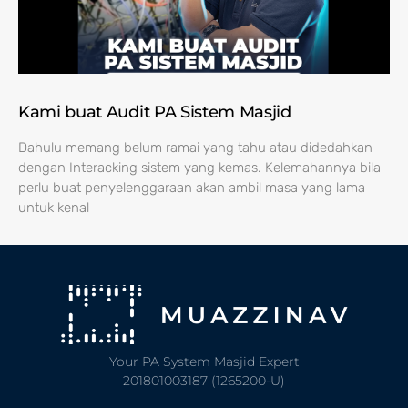
Kami buat Audit PA Sistem Masjid
Dahulu memang belum ramai yang tahu atau didedahkan
dengan Interacking sistem yang kemas. Kelemahannya bila
perlu buat penyelenggaraan akan ambil masa yang lama
untuk kenal
Your PA System Masjid Expert
201801003187 (1265200-U)