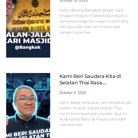
October 10, 2025
Kalau datang Bangkok jangan lupa
singgah masjid ni Sekeliling masjid ni
ramai perniaga-perniaga muslim kita,
tak risau dah nak cari makan apa
Jangan lupa Like
Kami Beri Saudara Kita di
Selatan Thai Rasa …
October 3, 2025
Kami dapat jemputan utk tengokan pa
sistem masjid-masjid selatan Thai
harini kami buat pertunjukan Apa itu
Audio yang Betul di Masjid, kami beri
mereka rasa