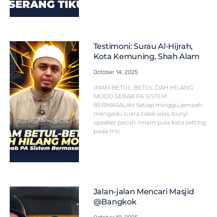
Testimoni: Surau Al-Hijrah,
Kota Kemuning, Shah Alam
October 14, 2025
IMAM BETUL-BETUL DAH HILANG
MOOD SEBAB PA SISTEM
BERMASALAH Setiap minggu jemaah
mengadu suara tidak jelas, bunyi
speaker pecah. Imam pula kata setting
pada mic
Jalan-jalan Mencari Masjid
@Bangkok