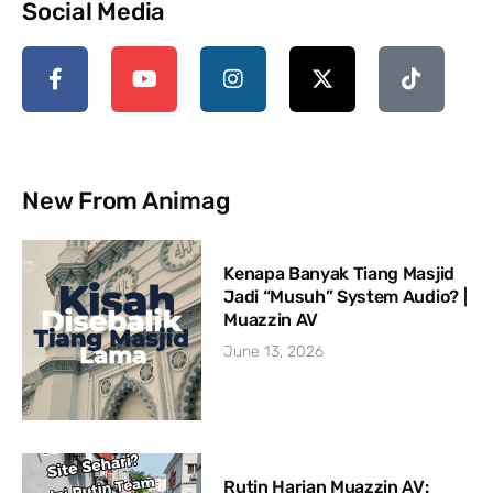
Social Media
New From Animag
Kenapa Banyak Tiang Masjid
Jadi “Musuh” System Audio? |
Muazzin AV
June 13, 2026
Rutin Harian Muazzin AV: