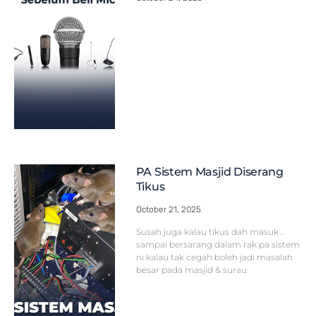
PA Sistem Masjid Diserang
Tikus
October 21, 2025
Susah juga kalau tikus dah masuk ..
sampai bersarang dalam rak pa sistem
ni kalau tak cegah boleh jadi masalah
besar pada masjid & surau