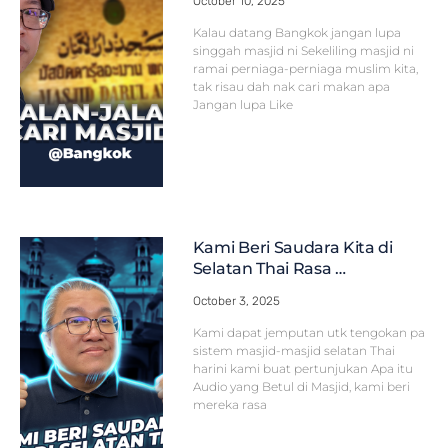
October 10, 2025
Kalau datang Bangkok jangan lupa
singgah masjid ni Sekeliling masjid ni
ramai perniaga-perniaga muslim kita,
tak risau dah nak cari makan apa
Jangan lupa Like
Kami Beri Saudara Kita di
Selatan Thai Rasa …
October 3, 2025
Kami dapat jemputan utk tengokan pa
sistem masjid-masjid selatan Thai
harini kami buat pertunjukan Apa itu
Audio yang Betul di Masjid, kami beri
mereka rasa