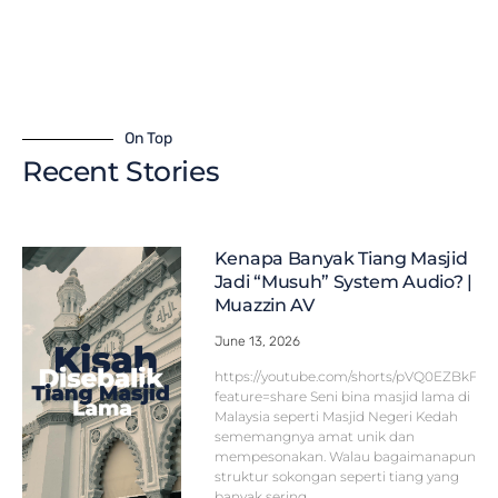
On Top
Recent Stories
Kenapa Banyak Tiang Masjid
Jadi “Musuh” System Audio? |
Muazzin AV
June 13, 2026
https://youtube.com/shorts/pVQ0EZBkFF
feature=share Seni bina masjid lama di
Malaysia seperti Masjid Negeri Kedah
sememangnya amat unik dan
mempesonakan. Walau bagaimanapun,
struktur sokongan seperti tiang yang
banyak sering