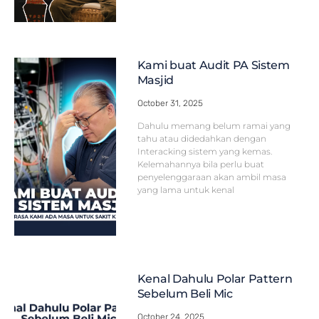
Kami buat Audit PA Sistem
Masjid
October 31, 2025
Dahulu memang belum ramai yang
tahu atau didedahkan dengan
Interacking sistem yang kemas.
Kelemahannya bila perlu buat
penyelenggaraan akan ambil masa
yang lama untuk kenal
Kenal Dahulu Polar Pattern
Sebelum Beli Mic
October 24, 2025