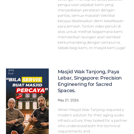
pengurusan pejabat kami yang
menyediakan peralatan dengan
pantas, semua masalah teknikal
berjaya diselesaikan demi keselesaan
para jemaah. Tonton video penuh di
atas untuk melihat bagaimana kami
memastikan laungan azan kembali
berkumandang dengan sempurna.
Sebab bagi kami, ini masjid kami juga!
Masjid Wak Tanjong, Paya
Lebar, Singapore: Precision
Engineering for Sacred
Spaces.
May 21, 2026
When Masjid Wak Tanjong required a
modern solution for their aging audio
infrastructure, they looked for a partner
who understood both the technical
requirements and