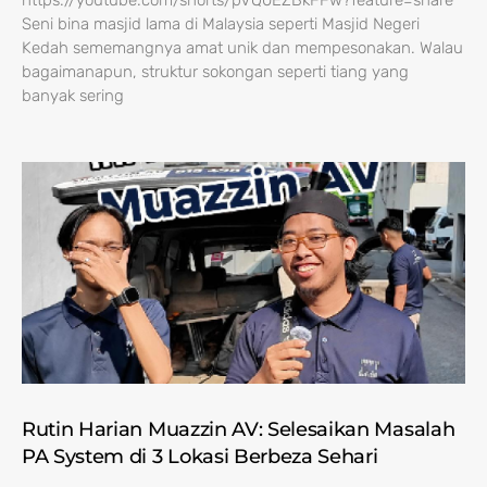
https://youtube.com/shorts/pVQ0EZBkFFw?feature=share
Seni bina masjid lama di Malaysia seperti Masjid Negeri
Kedah sememangnya amat unik dan mempesonakan. Walau
bagaimanapun, struktur sokongan seperti tiang yang
banyak sering
Rutin Harian Muazzin AV: Selesaikan Masalah
PA System di 3 Lokasi Berbeza Sehari