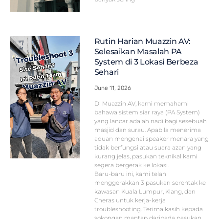
Rutin Harian Muazzin AV:
Selesaikan Masalah PA
System di 3 Lokasi Berbeza
Sehari
June 11, 2026
Di Muazzin AV, kami memahami
bahawa sistem siar raya (PA System)
yang lancar adalah nadi bagi sesebuah
masjid dan surau. Apabila menerima
aduan mengenai speaker menara yang
tidak berfungsi atau suara azan yang
kurang jelas, pasukan teknikal kami
segera bergerak ke lokasi.
Baru-baru ini, kami telah
menggerakkan 3 pasukan serentak ke
kawasan Kuala Lumpur, Klang, dan
Cheras untuk kerja-kerja
troubleshooting. Terima kasih kepada
sokongan mantap daripada pasukan