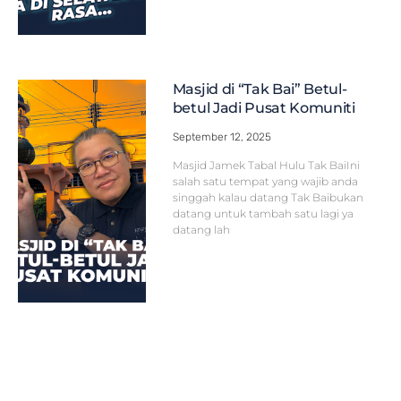
Masjid di “Tak Bai” Betul-
betul Jadi Pusat Komuniti
September 12, 2025
Masjid Jamek Tabal Hulu Tak BaiIni
salah satu tempat yang wajib anda
singgah kalau datang Tak Baibukan
datang untuk tambah satu lagi ya
datang lah