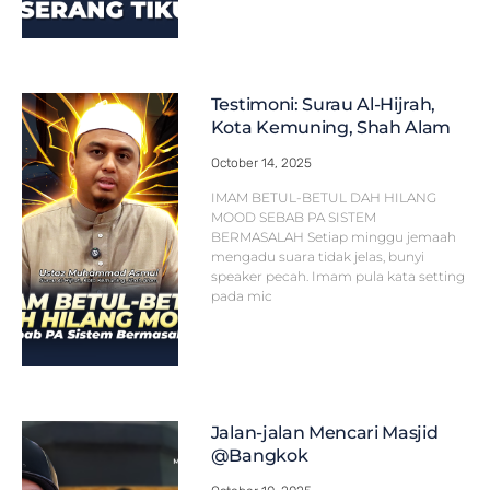
Testimoni: Surau Al-Hijrah,
Kota Kemuning, Shah Alam
October 14, 2025
IMAM BETUL-BETUL DAH HILANG
MOOD SEBAB PA SISTEM
BERMASALAH Setiap minggu jemaah
mengadu suara tidak jelas, bunyi
speaker pecah. Imam pula kata setting
pada mic
Jalan-jalan Mencari Masjid
@Bangkok