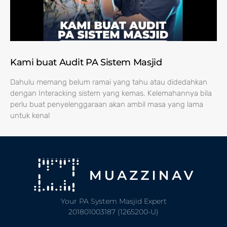
Kami buat Audit PA Sistem Masjid
Dahulu memang belum ramai yang tahu atau didedahkan
dengan Interacking sistem yang kemas. Kelemahannya bila
perlu buat penyelenggaraan akan ambil masa yang lama
untuk kenal
Your PA System Masjid Expert
201801003187 (1265200-U)