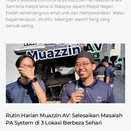
https://youtube.com/shorts/pVQ0EZBkFFw?feature=share
Seni bina masjid lama di Malaysia seperti Masjid Negeri
Kedah sememangnya amat unik dan mempesonakan. Walau
bagaimanapun, struktur sokongan seperti tiang yang
banyak sering
Rutin Harian Muazzin AV: Selesaikan Masalah
PA System di 3 Lokasi Berbeza Sehari