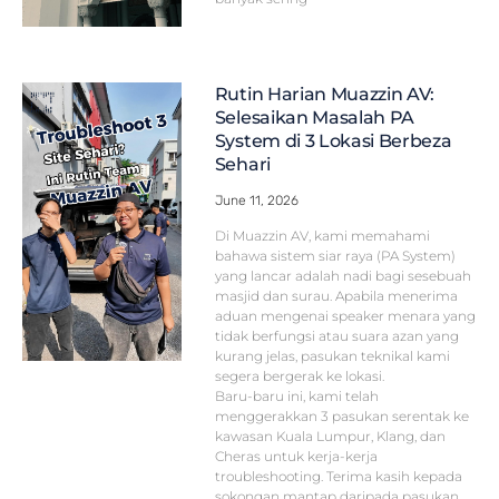
Rutin Harian Muazzin AV:
Selesaikan Masalah PA
System di 3 Lokasi Berbeza
Sehari
June 11, 2026
Di Muazzin AV, kami memahami
bahawa sistem siar raya (PA System)
yang lancar adalah nadi bagi sesebuah
masjid dan surau. Apabila menerima
aduan mengenai speaker menara yang
tidak berfungsi atau suara azan yang
kurang jelas, pasukan teknikal kami
segera bergerak ke lokasi.
Baru-baru ini, kami telah
menggerakkan 3 pasukan serentak ke
kawasan Kuala Lumpur, Klang, dan
Cheras untuk kerja-kerja
troubleshooting. Terima kasih kepada
sokongan mantap daripada pasukan