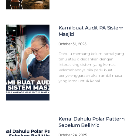
Kami buat Audit PA Sistem
Masjid
October 31, 2025
Dahulu memang belum ramai yang
tahu atau didedahkan dengan
Interacking sistem yang kemas.
Kelemahannya bila perlu buat
penyelenggaraan akan ambil masa
yang lama untuk kenal
Kenal Dahulu Polar Pattern
Sebelum Beli Mic
October 24, 2025