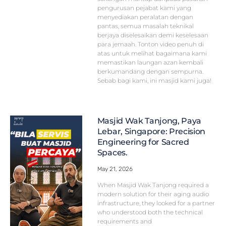
pengurusan pejabat kami yang
menyediakan peralatan dengan
pantas, semua masalah teknikal
berjaya diselesaikan demi keselesaan
para jemaah. Tonton video penuh di
atas untuk melihat bagaimana kami
memastikan laungan azan kembali
berkumandang dengan sempurna.
Sebab bagi kami, ini masjid kami juga!
Masjid Wak Tanjong, Paya
Lebar, Singapore: Precision
Engineering for Sacred
Spaces.
May 21, 2026
When Masjid Wak Tanjong required a
modern solution for their aging audio
infrastructure, they looked for a partner
who understood both the technical
requirements and