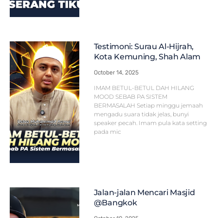
Testimoni: Surau Al-Hijrah,
Kota Kemuning, Shah Alam
October 14, 2025
IMAM BETUL-BETUL DAH HILANG
MOOD SEBAB PA SISTEM
BERMASALAH Setiap minggu jemaah
mengadu suara tidak jelas, bunyi
speaker pecah. Imam pula kata setting
pada mic
Jalan-jalan Mencari Masjid
@Bangkok