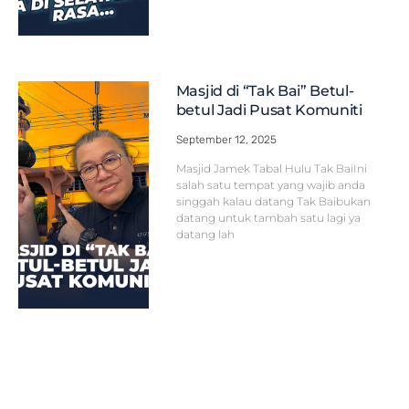
Masjid di “Tak Bai” Betul-
betul Jadi Pusat Komuniti
September 12, 2025
Masjid Jamek Tabal Hulu Tak BaiIni
salah satu tempat yang wajib anda
singgah kalau datang Tak Baibukan
datang untuk tambah satu lagi ya
datang lah