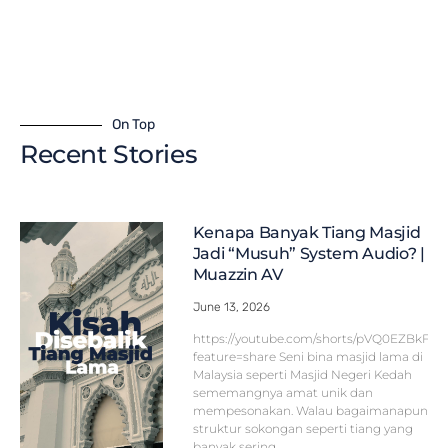
On Top
Recent Stories
Kenapa Banyak Tiang Masjid
Jadi “Musuh” System Audio? |
Muazzin AV
June 13, 2026
https://youtube.com/shorts/pVQ0EZBkFF
feature=share Seni bina masjid lama di
Malaysia seperti Masjid Negeri Kedah
sememangnya amat unik dan
mempesonakan. Walau bagaimanapun,
struktur sokongan seperti tiang yang
banyak sering