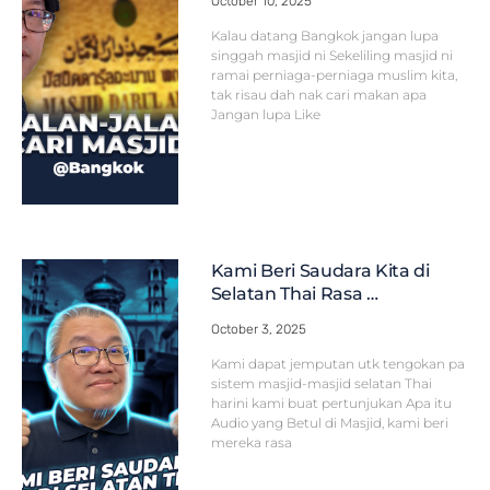
October 10, 2025
Kalau datang Bangkok jangan lupa
singgah masjid ni Sekeliling masjid ni
ramai perniaga-perniaga muslim kita,
tak risau dah nak cari makan apa
Jangan lupa Like
Kami Beri Saudara Kita di
Selatan Thai Rasa …
October 3, 2025
Kami dapat jemputan utk tengokan pa
sistem masjid-masjid selatan Thai
harini kami buat pertunjukan Apa itu
Audio yang Betul di Masjid, kami beri
mereka rasa