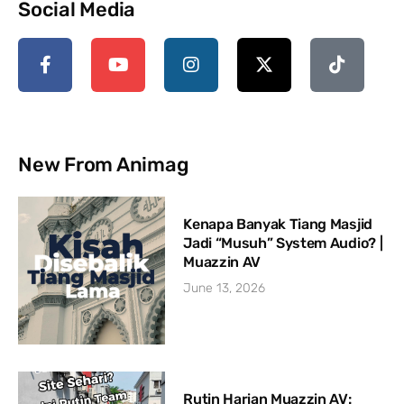
Social Media
New From Animag
Kenapa Banyak Tiang Masjid
Jadi “Musuh” System Audio? |
Muazzin AV
June 13, 2026
Rutin Harian Muazzin AV: