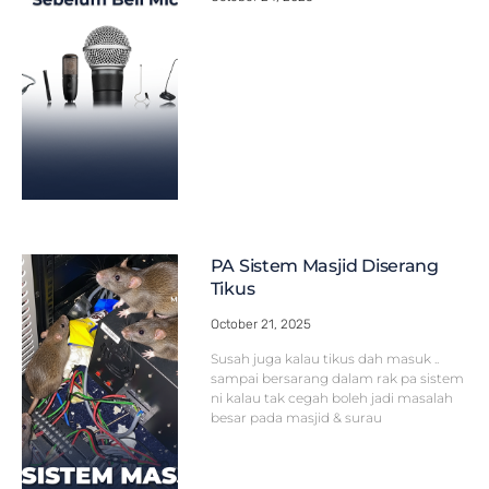
PA Sistem Masjid Diserang
Tikus
October 21, 2025
Susah juga kalau tikus dah masuk ..
sampai bersarang dalam rak pa sistem
ni kalau tak cegah boleh jadi masalah
besar pada masjid & surau