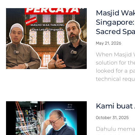
Masjid Wak
Singapore:
Sacred Spa
May 21, 2026
When Masjid 
solution for th
looked for a 
technical req
Kami buat 
October 31, 2025
Dahulu meman