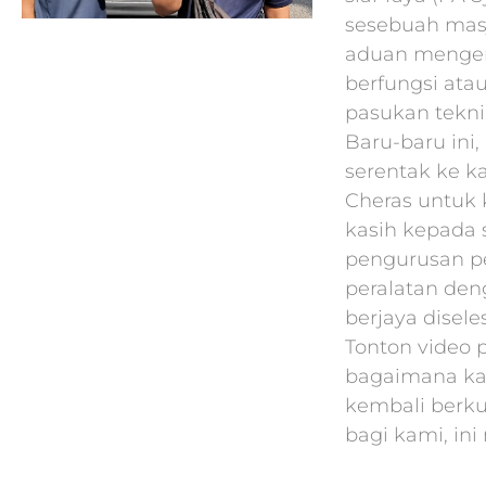
sesebuah masj
aduan mengen
berfungsi atau
pasukan tekni
Baru-baru ini
serentak ke k
Cheras untuk k
kasih kepada
pengurusan p
peralatan den
berjaya disel
Tonton video 
bagaimana ka
kembali berk
bagi kami, ini