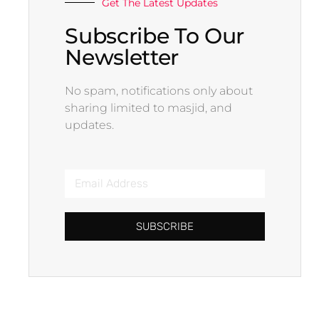
Get The Latest Updates
Subscribe To Our
Newsletter
No spam, notifications only about
sharing limited to masjid, and
updates.
SUBSCRIBE