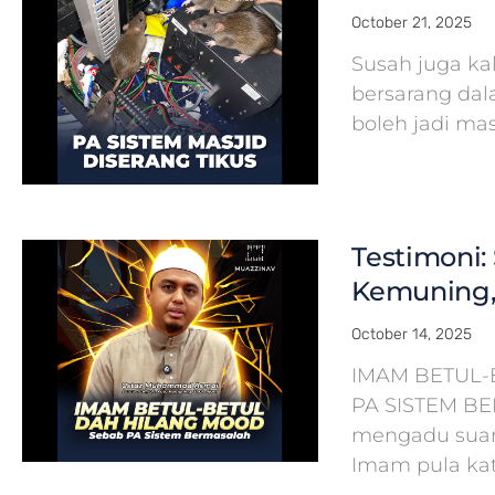
October 21, 2025
Susah juga ka
bersarang dal
boleh jadi ma
Testimoni: 
Kemuning,
October 14, 2025
IMAM BETUL-
PA SISTEM B
mengadu suara
Imam pula kat