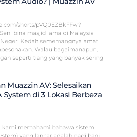
stem Audio? | Muazzin AV
ube.com/shorts/pVQ0EZBkFFw?
 Seni bina masjid lama di Malaysia
id Negeri Kedah sememangnya amat
pesonakan. Walau bagaimanapun,
ngan seperti tiang yang banyak sering
an Muazzin AV: Selesaikan
 System di 3 Lokasi Berbeza
V, kami memahami bahawa sistem
System) yang lancar adalah nadi bagi