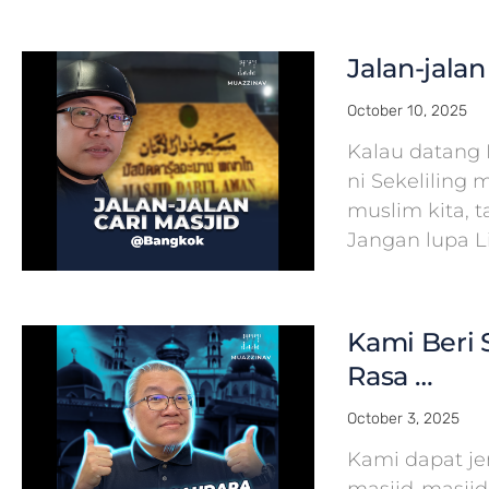
Jalan-jala
October 10, 2025
Kalau datang 
ni Sekeliling 
muslim kita, 
Jangan lupa L
Kami Beri S
Rasa …
October 3, 2025
Kami dapat j
masjid-masjid 