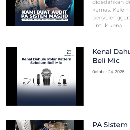
didedahkan de
kemas. Kelema
penyelenggar
untuk kenal
Kenal Dahu
Beli Mic
October 24, 2025
PA Sistem 