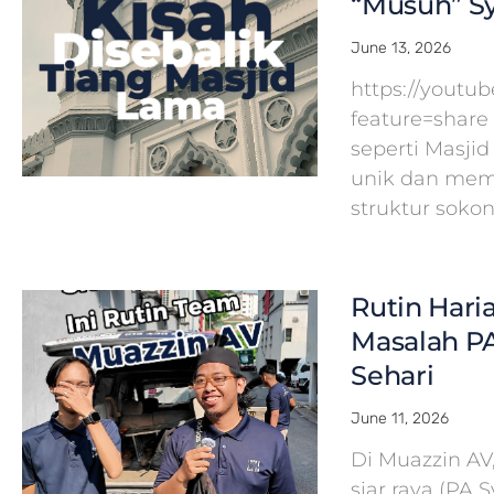
“Musuh” Sy
June 13, 2026
https://yout
feature=share
seperti Masj
unik dan mem
struktur soko
Rutin Hari
Masalah PA
Sehari
June 11, 2026
Di Muazzin A
siar raya (PA 