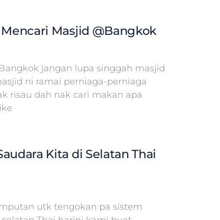
n Mencari Masjid @Bangkok
Bangkok jangan lupa singgah masjid
masjid ni ramai perniaga-perniaga
tak risau dah nak cari makan apa
ike
audara Kita di Selatan Thai
emputan utk tengokan pa sistem
selatan Thai harini kami buat