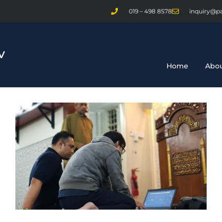
019 – 498 8578
inquiry@p
Home
Abou