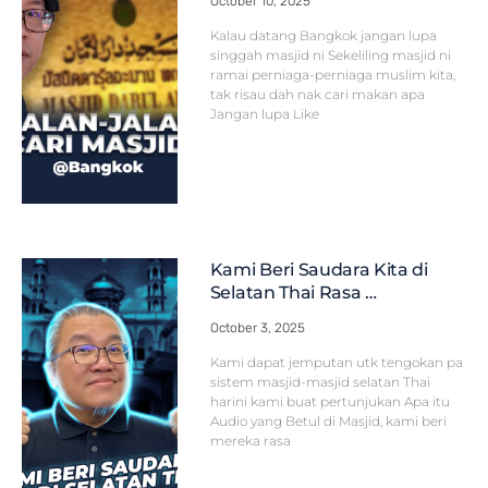
October 10, 2025
Kalau datang Bangkok jangan lupa
singgah masjid ni Sekeliling masjid ni
ramai perniaga-perniaga muslim kita,
tak risau dah nak cari makan apa
Jangan lupa Like
Kami Beri Saudara Kita di
Selatan Thai Rasa …
October 3, 2025
Kami dapat jemputan utk tengokan pa
sistem masjid-masjid selatan Thai
harini kami buat pertunjukan Apa itu
Audio yang Betul di Masjid, kami beri
mereka rasa