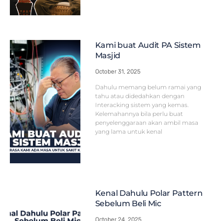
Kami buat Audit PA Sistem
Masjid
October 31, 2025
Dahulu memang belum ramai yang
tahu atau didedahkan dengan
Interacking sistem yang kemas.
Kelemahannya bila perlu buat
penyelenggaraan akan ambil masa
yang lama untuk kenal
Kenal Dahulu Polar Pattern
Sebelum Beli Mic
October 24, 2025