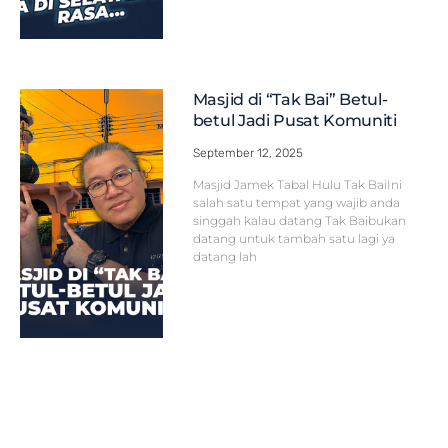
Masjid di “Tak Bai” Betul-
betul Jadi Pusat Komuniti
September 12, 2025
Masjid Jamek Tabal Hulu Tak BaiIni
salah satu tempat yang wajib anda
singgah kalau datang Tak Baibukan
datang untuk tambah satu lagi ya
datang lah