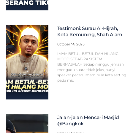
Testimoni: Surau Al-Hijrah,
Kota Kemuning, Shah Alam
October 14, 2025
IMAM BETUL-BETUL DAH HILANG
MOOD SEBAB PA SISTEM
BERMASALAH Setiap minggu jemaah
mengadu suara tidak jelas, bunyi
speaker pecah. Imam pula kata setting
pada mic
Jalan-jalan Mencari Masjid
@Bangkok