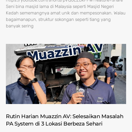
https://youtube.com/shorts/pVQ0EZBkFFw?feature=share
Seni bina masjid lama di Malaysia seperti Masjid Negeri
Kedah sememangnya amat unik dan mempesonakan. Walau
bagaimanapun, struktur sokongan seperti tiang yang
banyak sering
Rutin Harian Muazzin AV: Selesaikan Masalah
PA System di 3 Lokasi Berbeza Sehari