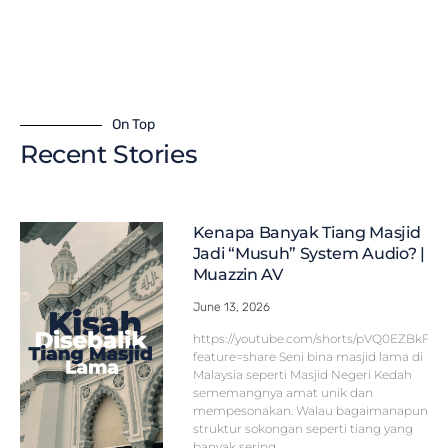
On Top
Recent Stories
Kenapa Banyak Tiang Masjid
Jadi “Musuh” System Audio? |
Muazzin AV
June 13, 2026
https://youtube.com/shorts/pVQ0EZBkFF
feature=share Seni bina masjid lama di
Malaysia seperti Masjid Negeri Kedah
sememangnya amat unik dan
mempesonakan. Walau bagaimanapun,
struktur sokongan seperti tiang yang
banyak sering