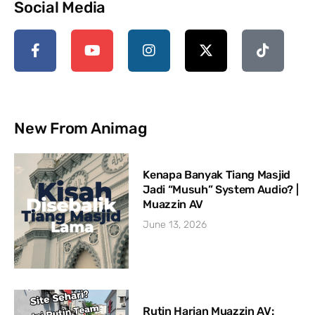
Social Media
New From Animag
Kenapa Banyak Tiang Masjid
Jadi “Musuh” System Audio? |
Muazzin AV
June 13, 2026
Rutin Harian Muazzin AV: