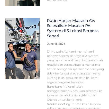
Rutin Harian Muazzin AV:
Selesaikan Masalah PA
System di 3 Lokasi Berbeza
Sehari
June 11, 2026
Di Muazzin AV, kami memahami
bahawa sistem siar raya (PA System)
yang lancar adalah nadi bagi sesebuah
masjid dan surau. Apabila menerima
aduan mengenai speaker menara yang
tidak berfungsi atau suara azan yang
kurang jelas, pasukan teknikal kami
segera bergerak ke lokasi.
Baru-baru ini, kami telah
menggerakkan 3 pasukan serentak ke
kawasan Kuala Lumpur, Klang, dan
Cheras untuk kerja-kerja
troubleshooting. Terima kasih kepada
sokongan mantap daripada pasukan