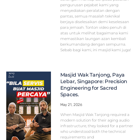
pengurusan pejabat kami yang
menyediakan peralatan dengan
pantas, semua masalah teknikal
berjaya diselesaikan demi keselesaan
para jemaah. Tonton video penuh di
atas untuk melihat bagaimana kami
memastikan laungan azan kembali
berkumandang dengan sempurna.
Sebab bagi kami, ini masjid kami juga!
Masjid Wak Tanjong, Paya
Lebar, Singapore: Precision
Engineering for Sacred
Spaces.
May 21, 2026
When Masjid Wak Tanjong required a
modern solution for their aging audio
infrastructure, they looked for a partner
who understood both the technical
requirements and