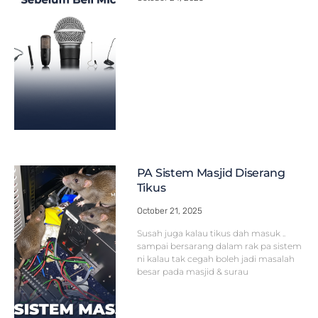
PA Sistem Masjid Diserang
Tikus
October 21, 2025
Susah juga kalau tikus dah masuk ..
sampai bersarang dalam rak pa sistem
ni kalau tak cegah boleh jadi masalah
besar pada masjid & surau