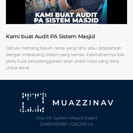
Kami buat Audit PA Sistem Masjid
Dahulu memang belum ramai yang tahu atau didedahkan
dengan Interacking sistem yang kemas. Kelemahannya bila
perlu buat penyelenggaraan akan ambil masa yang lama
untuk kenal
Your PA System Masjid Expert
201801003187 (1265200-U)