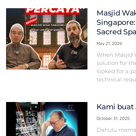
Masjid Wak
Singapore:
Sacred Spa
May 21, 2026
When Masjid 
solution for th
looked for a 
technical req
Kami buat 
October 31, 2025
Dahulu meman