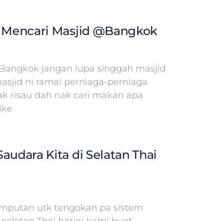
n Mencari Masjid @Bangkok
Bangkok jangan lupa singgah masjid
masjid ni ramai perniaga-perniaga
tak risau dah nak cari makan apa
ike
audara Kita di Selatan Thai
emputan utk tengokan pa sistem
selatan Thai harini kami buat