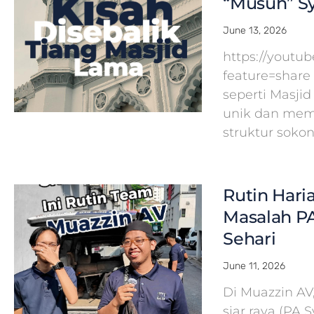
“Musuh” Sy
June 13, 2026
https://yout
feature=share
seperti Masj
unik dan mem
struktur soko
Rutin Hari
Masalah PA
Sehari
June 11, 2026
Di Muazzin A
siar raya (PA 