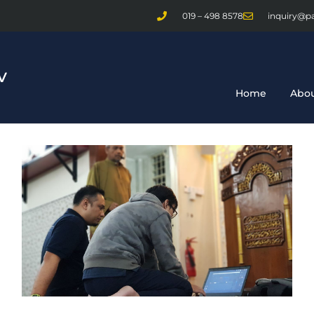
019 – 498 8578
inquiry@p
Home
Abou