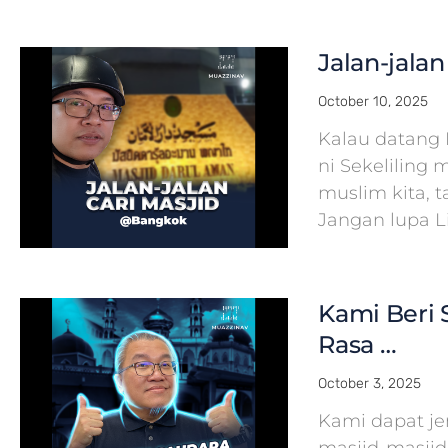
Jalan-jala
October 10, 2025
Kalau datang 
ni Sekeliling 
muslim kita, 
Jangan lupa L
Kami Beri S
Rasa …
October 3, 2025
Kami dapat j
masjid-masjid 