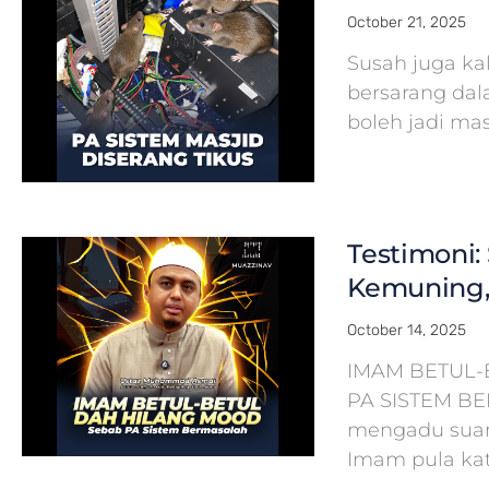
October 21, 2025
Susah juga ka
bersarang dal
boleh jadi ma
Testimoni: 
Kemuning,
October 14, 2025
IMAM BETUL-
PA SISTEM B
mengadu suara
Imam pula kat