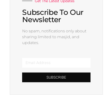
Get The Latest Updates
Subscribe To Our
Newsletter
No spam, notifications only about
sharing limited to masjid, and
updates.
SUBSCRIBE