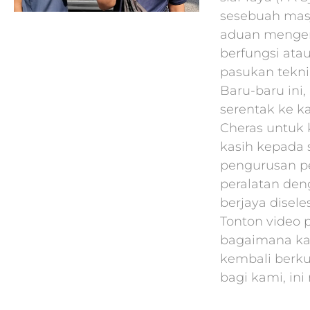
sesebuah masj
aduan mengen
berfungsi atau
pasukan tekni
Baru-baru ini
serentak ke k
Cheras untuk k
kasih kepada
pengurusan p
peralatan den
berjaya disel
Tonton video 
bagaimana ka
kembali berk
bagi kami, ini