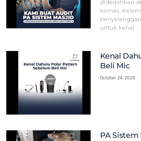
didedahkan de
kemas. Kelema
penyelenggar
untuk kenal
Kenal Dahu
Beli Mic
October 24, 2025
PA Sistem 