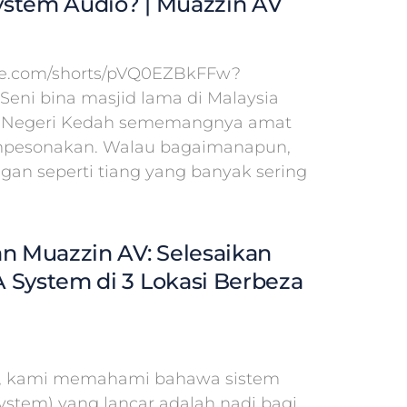
stem Audio? | Muazzin AV
ube.com/shorts/pVQ0EZBkFFw?
 Seni bina masjid lama di Malaysia
id Negeri Kedah sememangnya amat
pesonakan. Walau bagaimanapun,
ngan seperti tiang yang banyak sering
an Muazzin AV: Selesaikan
 System di 3 Lokasi Berbeza
V, kami memahami bahawa sistem
System) yang lancar adalah nadi bagi