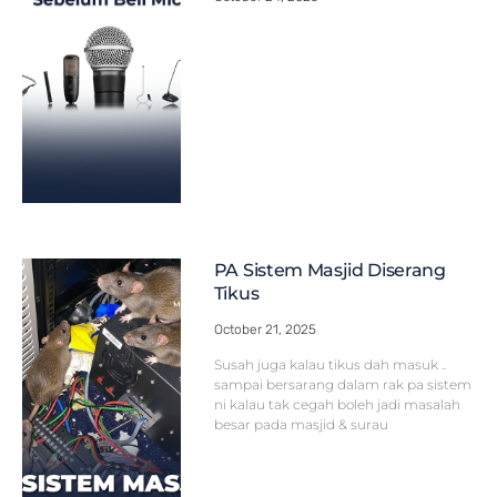
PA Sistem Masjid Diserang
Tikus
October 21, 2025
Susah juga kalau tikus dah masuk ..
sampai bersarang dalam rak pa sistem
ni kalau tak cegah boleh jadi masalah
besar pada masjid & surau