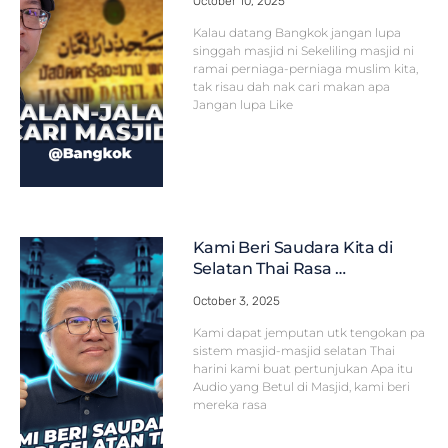
October 10, 2025
Kalau datang Bangkok jangan lupa
singgah masjid ni Sekeliling masjid ni
ramai perniaga-perniaga muslim kita,
tak risau dah nak cari makan apa
Jangan lupa Like
Kami Beri Saudara Kita di
Selatan Thai Rasa …
October 3, 2025
Kami dapat jemputan utk tengokan pa
sistem masjid-masjid selatan Thai
harini kami buat pertunjukan Apa itu
Audio yang Betul di Masjid, kami beri
mereka rasa