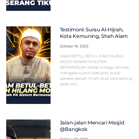
Testimoni: Surau Al-Hijrah,
Kota Kemuning, Shah Alam
October 14, 2025
IMAM BETUL-BETUL DAH HILANG
MOOD SEBAB PA SISTEM
BERMASALAH Setiap minggu jemaah
mengadu suara tidak jelas, bunyi
speaker pecah. Imam pula kata setting
pada mic
Jalan-jalan Mencari Masjid
@Bangkok