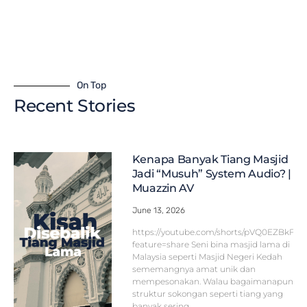
On Top
Recent Stories
Kenapa Banyak Tiang Masjid
Jadi “Musuh” System Audio? |
Muazzin AV
June 13, 2026
https://youtube.com/shorts/pVQ0EZBkFF
feature=share Seni bina masjid lama di
Malaysia seperti Masjid Negeri Kedah
sememangnya amat unik dan
mempesonakan. Walau bagaimanapun,
struktur sokongan seperti tiang yang
banyak sering