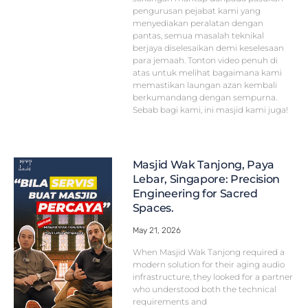
pengurusan pejabat kami yang
menyediakan peralatan dengan
pantas, semua masalah teknikal
berjaya diselesaikan demi keselesaan
para jemaah. Tonton video penuh di
atas untuk melihat bagaimana kami
memastikan laungan azan kembali
berkumandang dengan sempurna.
Sebab bagi kami, ini masjid kami juga!
Masjid Wak Tanjong, Paya
Lebar, Singapore: Precision
Engineering for Sacred
Spaces.
May 21, 2026
When Masjid Wak Tanjong required a
modern solution for their aging audio
infrastructure, they looked for a partner
who understood both the technical
requirements and