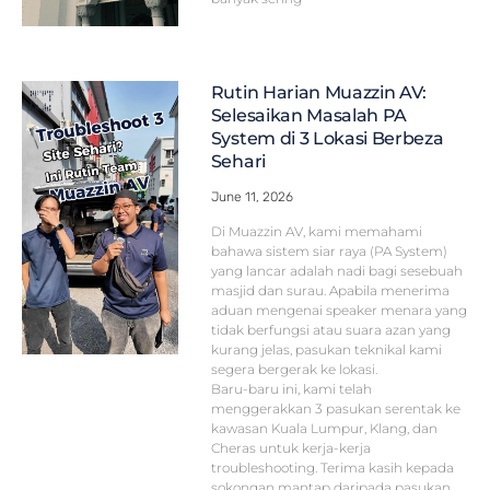
Rutin Harian Muazzin AV:
Selesaikan Masalah PA
System di 3 Lokasi Berbeza
Sehari
June 11, 2026
Di Muazzin AV, kami memahami
bahawa sistem siar raya (PA System)
yang lancar adalah nadi bagi sesebuah
masjid dan surau. Apabila menerima
aduan mengenai speaker menara yang
tidak berfungsi atau suara azan yang
kurang jelas, pasukan teknikal kami
segera bergerak ke lokasi.
Baru-baru ini, kami telah
menggerakkan 3 pasukan serentak ke
kawasan Kuala Lumpur, Klang, dan
Cheras untuk kerja-kerja
troubleshooting. Terima kasih kepada
sokongan mantap daripada pasukan