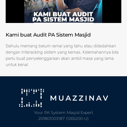
Kami buat Audit PA Sistem Masjid
Dahulu memang belum ramai yang tahu atau didedahkan
dengan Interacking sistem yang kemas. Kelemahannya bila
perlu buat penyelenggaraan akan ambil masa yang lama
untuk kenal
Your PA System Masjid Expert
201801003187 (1265200-U)