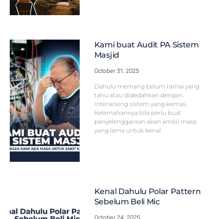
Kami buat Audit PA Sistem
Masjid
October 31, 2025
Dahulu memang belum ramai yang
tahu atau didedahkan dengan
Interacking sistem yang kemas.
Kelemahannya bila perlu buat
penyelenggaraan akan ambil masa
yang lama untuk kenal
Kenal Dahulu Polar Pattern
Sebelum Beli Mic
October 24, 2025