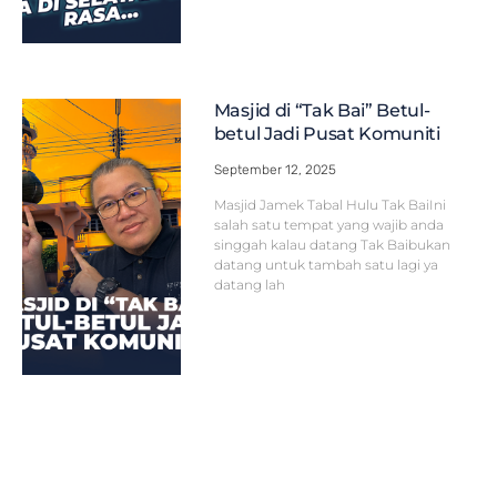
Masjid di “Tak Bai” Betul-
betul Jadi Pusat Komuniti
September 12, 2025
Masjid Jamek Tabal Hulu Tak BaiIni
salah satu tempat yang wajib anda
singgah kalau datang Tak Baibukan
datang untuk tambah satu lagi ya
datang lah