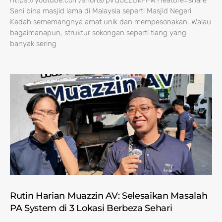
https://youtube.com/shorts/pVQ0EZBkFFw?feature=share
Seni bina masjid lama di Malaysia seperti Masjid Negeri
Kedah sememangnya amat unik dan mempesonakan. Walau
bagaimanapun, struktur sokongan seperti tiang yang
banyak sering
Rutin Harian Muazzin AV: Selesaikan Masalah
PA System di 3 Lokasi Berbeza Sehari