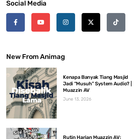
Social Media
New From Animag
Kenapa Banyak Tiang Masjid
Jadi “Musuh” System Audio? |
Muazzin AV
June 13, 2026
Rutin Harian Muazzin AV: