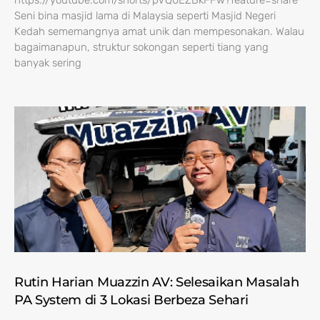
https://youtube.com/shorts/pVQ0EZBkFFw?feature=share
Seni bina masjid lama di Malaysia seperti Masjid Negeri
Kedah sememangnya amat unik dan mempesonakan. Walau
bagaimanapun, struktur sokongan seperti tiang yang
banyak sering
Rutin Harian Muazzin AV: Selesaikan Masalah
PA System di 3 Lokasi Berbeza Sehari