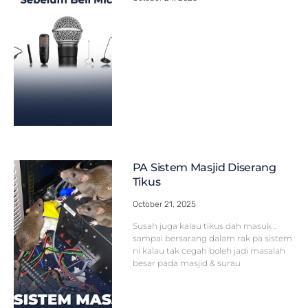
PA Sistem Masjid Diserang
Tikus
October 21, 2025
Susah juga kalau tikus dah masuk ..
sampai bersarang dalam rak pa sistem
ni kalau tak cegah boleh jadi masalah
besar pada masjid & surau