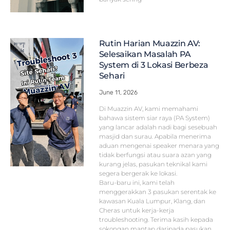
Rutin Harian Muazzin AV:
Selesaikan Masalah PA
System di 3 Lokasi Berbeza
Sehari
June 11, 2026
Di Muazzin AV, kami memahami
bahawa sistem siar raya (PA System)
yang lancar adalah nadi bagi sesebuah
masjid dan surau. Apabila menerima
aduan mengenai speaker menara yang
tidak berfungsi atau suara azan yang
kurang jelas, pasukan teknikal kami
segera bergerak ke lokasi.
Baru-baru ini, kami telah
menggerakkan 3 pasukan serentak ke
kawasan Kuala Lumpur, Klang, dan
Cheras untuk kerja-kerja
troubleshooting. Terima kasih kepada
sokongan mantap daripada pasukan