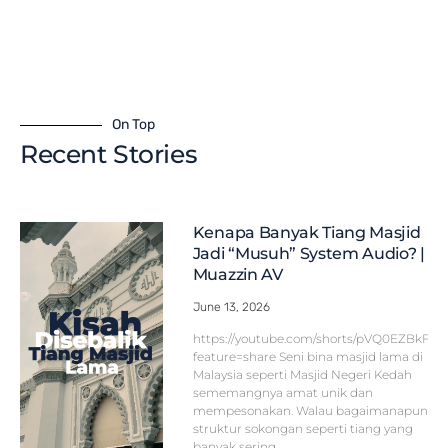
On Top
Recent Stories
Kenapa Banyak Tiang Masjid
Jadi “Musuh” System Audio? |
Muazzin AV
June 13, 2026
https://youtube.com/shorts/pVQ0EZBkFF
feature=share Seni bina masjid lama di
Malaysia seperti Masjid Negeri Kedah
sememangnya amat unik dan
mempesonakan. Walau bagaimanapun,
struktur sokongan seperti tiang yang
banyak sering