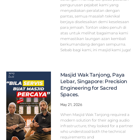
pengurusan pejabat kami yang
menyediakan peralatan dengan
pantas, semua masalah teknikal
berjaya diselesaikan demi keselesaan
para jemaah. Tonton video penuh di
atas untuk melihat bagaimana kami
memastikan laungan azan kembali
berkumandang dengan sempurna.
Sebab bagi kami, ini masjid kami juga!
Masjid Wak Tanjong, Paya
Lebar, Singapore: Precision
Engineering for Sacred
Spaces.
May 21, 2026
When Masjid Wak Tanjong required a
modern solution for their aging audio
infrastructure, they looked for a partner
who understood both the technical
requirements and