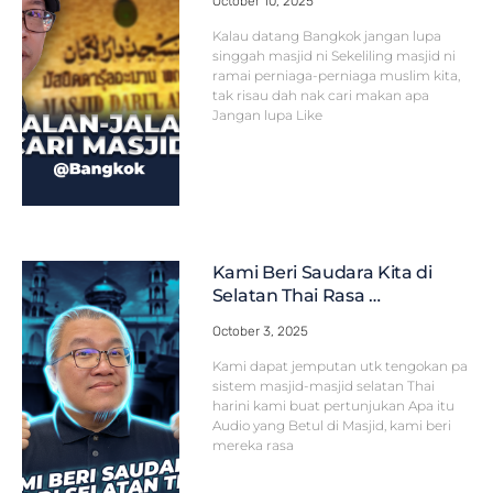
October 10, 2025
Kalau datang Bangkok jangan lupa
singgah masjid ni Sekeliling masjid ni
ramai perniaga-perniaga muslim kita,
tak risau dah nak cari makan apa
Jangan lupa Like
Kami Beri Saudara Kita di
Selatan Thai Rasa …
October 3, 2025
Kami dapat jemputan utk tengokan pa
sistem masjid-masjid selatan Thai
harini kami buat pertunjukan Apa itu
Audio yang Betul di Masjid, kami beri
mereka rasa