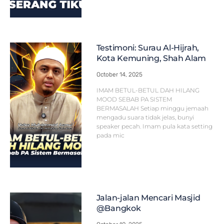
Testimoni: Surau Al-Hijrah,
Kota Kemuning, Shah Alam
October 14, 2025
IMAM BETUL-BETUL DAH HILANG
MOOD SEBAB PA SISTEM
BERMASALAH Setiap minggu jemaah
mengadu suara tidak jelas, bunyi
speaker pecah. Imam pula kata setting
pada mic
Jalan-jalan Mencari Masjid
@Bangkok