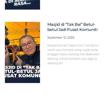
Masjid di “Tak Bai” Betul-
betul Jadi Pusat Komuniti
September 12, 2025
Masjid Jamek Tabal Hulu Tak BaiIni
salah satu tempat yang wajib anda
singgah kalau datang Tak Baibukan
datang untuk tambah satu lagi ya
datang lah