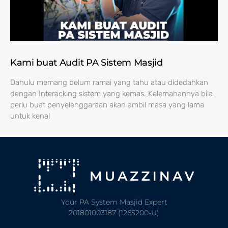
Kami buat Audit PA Sistem Masjid
Dahulu memang belum ramai yang tahu atau didedahkan
dengan Interacking sistem yang kemas. Kelemahannya bila
perlu buat penyelenggaraan akan ambil masa yang lama
untuk kenal
Your PA System Masjid Expert
201801003187 (1265200-U)