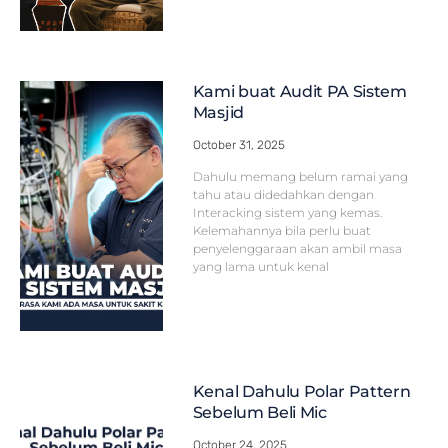
Kami buat Audit PA Sistem
Masjid
October 31, 2025
Dahulu memang belum ramai yang
tahu atau didedahkan dengan
Interacking sistem yang kemas.
Kelemahannya bila perlu buat
penyelenggaraan akan ambil masa
yang lama untuk kenal
Kenal Dahulu Polar Pattern
Sebelum Beli Mic
October 24, 2025