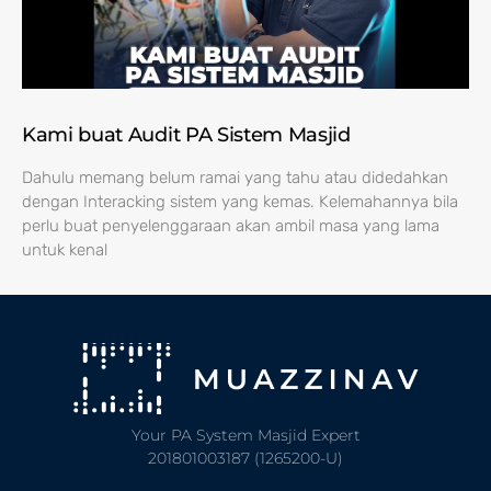
Kami buat Audit PA Sistem Masjid
Dahulu memang belum ramai yang tahu atau didedahkan
dengan Interacking sistem yang kemas. Kelemahannya bila
perlu buat penyelenggaraan akan ambil masa yang lama
untuk kenal
Your PA System Masjid Expert
201801003187 (1265200-U)