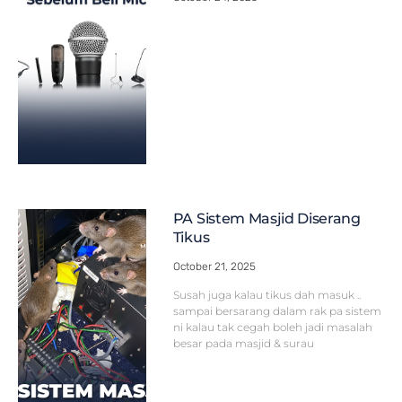
PA Sistem Masjid Diserang
Tikus
October 21, 2025
Susah juga kalau tikus dah masuk ..
sampai bersarang dalam rak pa sistem
ni kalau tak cegah boleh jadi masalah
besar pada masjid & surau