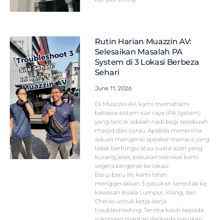
Rutin Harian Muazzin AV:
Selesaikan Masalah PA
System di 3 Lokasi Berbeza
Sehari
June 11, 2026
Di Muazzin AV, kami memahami
bahawa sistem siar raya (PA System)
yang lancar adalah nadi bagi sesebuah
masjid dan surau. Apabila menerima
aduan mengenai speaker menara yang
tidak berfungsi atau suara azan yang
kurang jelas, pasukan teknikal kami
segera bergerak ke lokasi.
Baru-baru ini, kami telah
menggerakkan 3 pasukan serentak ke
kawasan Kuala Lumpur, Klang, dan
Cheras untuk kerja-kerja
troubleshooting. Terima kasih kepada
sokongan mantap daripada pasukan