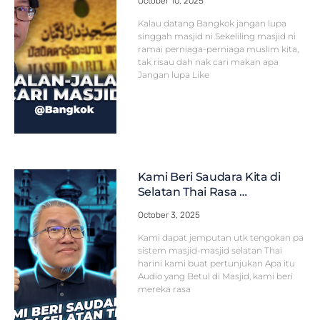
October 10, 2025
Kalau datang Bangkok jangan lupa
singgah masjid ni Sekeliling masjid ni
ramai perniaga-perniaga muslim kita,
tak risau dah nak cari makan apa
Jangan lupa Like
Kami Beri Saudara Kita di
Selatan Thai Rasa …
October 3, 2025
Kami dapat jemputan utk tengokan pa
sistem masjid-masjid selatan Thai
harini kami buat pertunjukan Apa itu
Audio yang Betul di Masjid, kami beri
mereka rasa