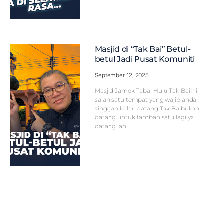
Masjid di “Tak Bai” Betul-
betul Jadi Pusat Komuniti
September 12, 2025
Masjid Jamek Tabal Hulu Tak BaiIni
salah satu tempat yang wajib anda
singgah kalau datang Tak Baibukan
datang untuk tambah satu lagi ya
datang lah