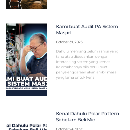
Kami buat Audit PA Sistem
Masjid
October 31, 2025
Dahulu memang belum ramai yang
tahu atau didedahkan dengan
Interacking sistem yang kemas.
Kelemahannya bila perlu buat
penyelenggaraan akan ambil masa
yang lama untuk kenal
Kenal Dahulu Polar Pattern
Sebelum Beli Mic
October 24, 2025