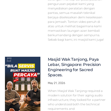
pengurusan pejabat kami yang
menyediakan peralatan dengan
pantas, semua masalah teknikal
berjaya diselesaikan demi keselesaan
para jemaah. Tonton video penuh di
atas untuk melihat bagaimana kami
memastikan laungan azan kembali
berkumandang dengan sempurna.
Sebab bagi kami, ini masjid kami juga!
Masjid Wak Tanjong, Paya
Lebar, Singapore: Precision
Engineering for Sacred
Spaces.
May 21, 2026
When Masjid Wak Tanjong required a
modern solution for their aging audio
infrastructure, they looked for a partner
who understood both the technical
requirements and