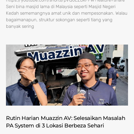
https://youtube.com/shorts/pVQ0EZBkFFw?feature=share
Seni bina masjid lama di Malaysia seperti Masjid Negeri
Kedah sememangnya amat unik dan mempesonakan. Walau
bagaimanapun, struktur sokongan seperti tiang yang
banyak sering
Rutin Harian Muazzin AV: Selesaikan Masalah
PA System di 3 Lokasi Berbeza Sehari