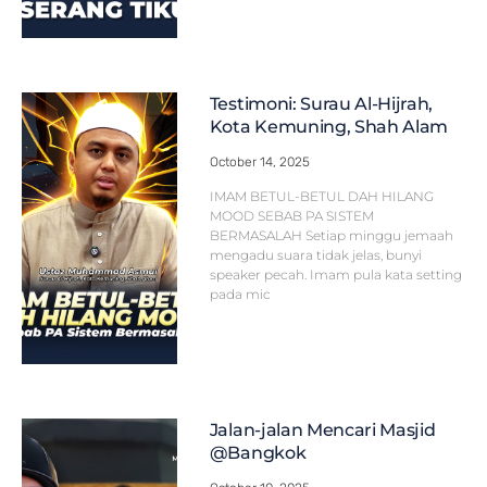
Testimoni: Surau Al-Hijrah,
Kota Kemuning, Shah Alam
October 14, 2025
IMAM BETUL-BETUL DAH HILANG
MOOD SEBAB PA SISTEM
BERMASALAH Setiap minggu jemaah
mengadu suara tidak jelas, bunyi
speaker pecah. Imam pula kata setting
pada mic
Jalan-jalan Mencari Masjid
@Bangkok