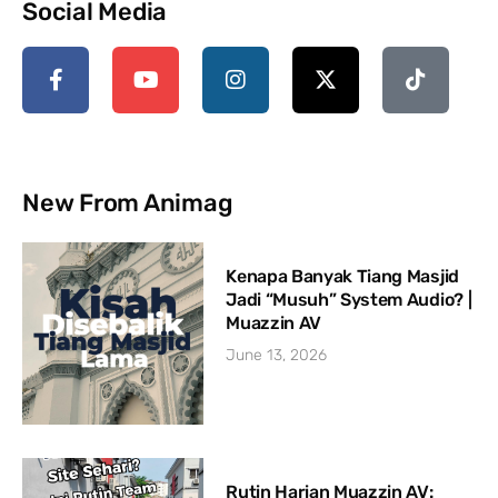
Social Media
New From Animag
Kenapa Banyak Tiang Masjid
Jadi “Musuh” System Audio? |
Muazzin AV
June 13, 2026
Rutin Harian Muazzin AV: