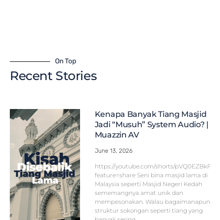
On Top
Recent Stories
Kenapa Banyak Tiang Masjid
Jadi “Musuh” System Audio? |
Muazzin AV
June 13, 2026
https://youtube.com/shorts/pVQ0EZBkFF
feature=share Seni bina masjid lama di
Malaysia seperti Masjid Negeri Kedah
sememangnya amat unik dan
mempesonakan. Walau bagaimanapun,
struktur sokongan seperti tiang yang
banyak sering