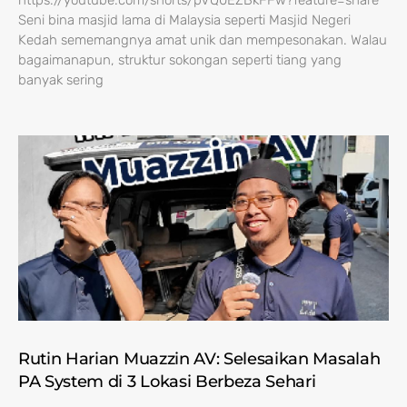
https://youtube.com/shorts/pVQ0EZBkFFw?feature=share
Seni bina masjid lama di Malaysia seperti Masjid Negeri
Kedah sememangnya amat unik dan mempesonakan. Walau
bagaimanapun, struktur sokongan seperti tiang yang
banyak sering
Rutin Harian Muazzin AV: Selesaikan Masalah
PA System di 3 Lokasi Berbeza Sehari