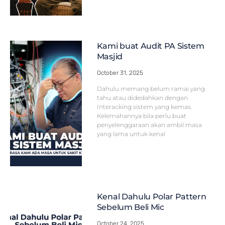
Kami buat Audit PA Sistem
Masjid
October 31, 2025
Dahulu memang belum ramai yang
tahu atau didedahkan dengan
Interacking sistem yang kemas.
Kelemahannya bila perlu buat
penyelenggaraan akan ambil masa
yang lama untuk kenal
Kenal Dahulu Polar Pattern
Sebelum Beli Mic
October 24, 2025