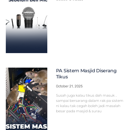
PA Sistem Masjid Diserang
Tikus
October 21, 2025
Susah juga kalau tikus dah masuk ..
sampai bersarang dalam rak pa sistem
ni kalau tak cegah boleh jadi masalah
besar pada masjid & surau