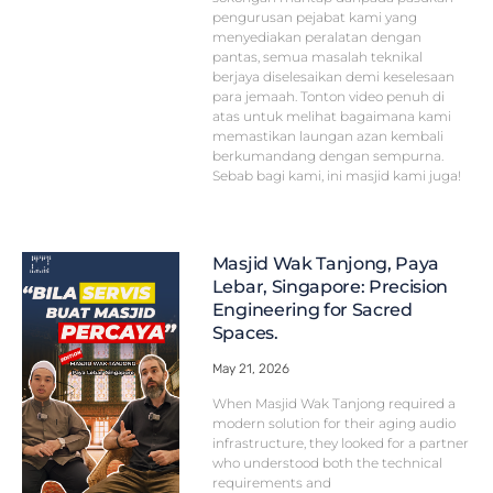
pengurusan pejabat kami yang
menyediakan peralatan dengan
pantas, semua masalah teknikal
berjaya diselesaikan demi keselesaan
para jemaah. Tonton video penuh di
atas untuk melihat bagaimana kami
memastikan laungan azan kembali
berkumandang dengan sempurna.
Sebab bagi kami, ini masjid kami juga!
Masjid Wak Tanjong, Paya
Lebar, Singapore: Precision
Engineering for Sacred
Spaces.
May 21, 2026
When Masjid Wak Tanjong required a
modern solution for their aging audio
infrastructure, they looked for a partner
who understood both the technical
requirements and