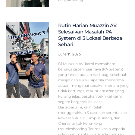
Rutin Harian Muazzin AV:
Selesaikan Masalah PA
System di 3 Lokasi Berbeza
Sehari
June 11, 2026
Di Muazzin AV, kami memahami
bahawa sistem siar raya (PA System)
yang lancar adalah nadi bagi sesebuah
masjid dan surau. Apabila menerima
aduan mengenai speaker menara yang
tidak berfungsi atau suara azan yang
kurang jelas, pasukan teknikal kami
segera bergerak ke lokasi.
Baru-baru ini, kami telah
menggerakkan 3 pasukan serentak ke
kawasan Kuala Lumpur, Klang, dan
Cheras untuk kerja-kerja
troubleshooting. Terima kasih kepada
sokongan mantap daripada pasukan