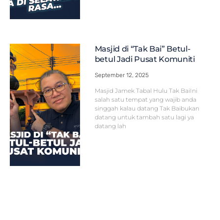
Masjid di “Tak Bai” Betul-
betul Jadi Pusat Komuniti
September 12, 2025
Masjid Jamek Tabal Hulu Tak BaiIni
salah satu tempat yang wajib anda
singgah kalau datang Tak Baibukan
datang untuk tambah satu lagi ya
datang lah