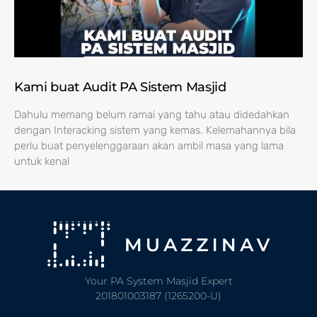
Kami buat Audit PA Sistem Masjid
Dahulu memang belum ramai yang tahu atau didedahkan
dengan Interacking sistem yang kemas. Kelemahannya bila
perlu buat penyelenggaraan akan ambil masa yang lama
untuk kenal
Your PA System Masjid Expert
201801003187 (1265200-U)