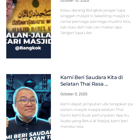
October 10, 2025
Kalau datang Bangkok jangan lupa
singgah masjid ni Sekeliling masjid ni
ramai perniaga-perniaga muslim kita,
tak risau dah nak cari makan apa
Jangan lupa Like
Kami Beri Saudara Kita di
Selatan Thai Rasa …
October 3, 2025
Kami dapat jemputan utk tengokan pa
sistem masjid-masjid selatan Thai
harini kami buat pertunjukan Apa itu
Audio yang Betul di Masjid, kami beri
mereka rasa