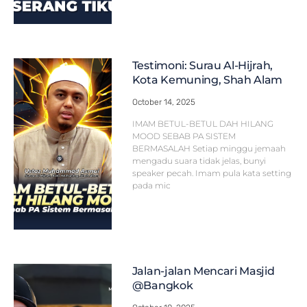
Testimoni: Surau Al-Hijrah,
Kota Kemuning, Shah Alam
October 14, 2025
IMAM BETUL-BETUL DAH HILANG
MOOD SEBAB PA SISTEM
BERMASALAH Setiap minggu jemaah
mengadu suara tidak jelas, bunyi
speaker pecah. Imam pula kata setting
pada mic
Jalan-jalan Mencari Masjid
@Bangkok