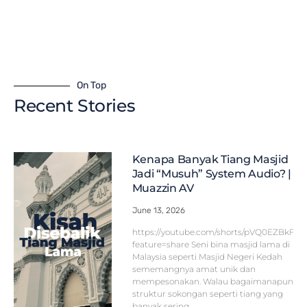
On Top
Recent Stories
Kenapa Banyak Tiang Masjid
Jadi “Musuh” System Audio? |
Muazzin AV
June 13, 2026
https://youtube.com/shorts/pVQ0EZBkFF
feature=share Seni bina masjid lama di
Malaysia seperti Masjid Negeri Kedah
sememangnya amat unik dan
mempesonakan. Walau bagaimanapun,
struktur sokongan seperti tiang yang
banyak sering