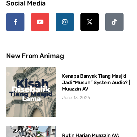
Social Media
New From Animag
Kenapa Banyak Tiang Masjid
Jadi “Musuh” System Audio? |
Muazzin AV
June 13, 2026
Rutin Harian Muazzin AV: