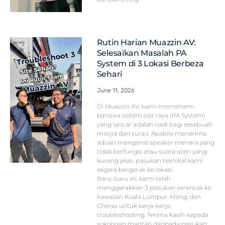
Rutin Harian Muazzin AV:
Selesaikan Masalah PA
System di 3 Lokasi Berbeza
Sehari
June 11, 2026
Di Muazzin AV, kami memahami
bahawa sistem siar raya (PA System)
yang lancar adalah nadi bagi sesebuah
masjid dan surau. Apabila menerima
aduan mengenai speaker menara yang
tidak berfungsi atau suara azan yang
kurang jelas, pasukan teknikal kami
segera bergerak ke lokasi.
Baru-baru ini, kami telah
menggerakkan 3 pasukan serentak ke
kawasan Kuala Lumpur, Klang, dan
Cheras untuk kerja-kerja
troubleshooting. Terima kasih kepada
sokongan mantap daripada pasukan