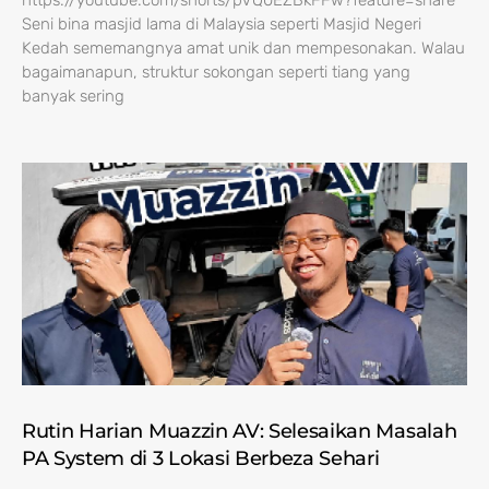
https://youtube.com/shorts/pVQ0EZBkFFw?feature=share
Seni bina masjid lama di Malaysia seperti Masjid Negeri
Kedah sememangnya amat unik dan mempesonakan. Walau
bagaimanapun, struktur sokongan seperti tiang yang
banyak sering
Rutin Harian Muazzin AV: Selesaikan Masalah
PA System di 3 Lokasi Berbeza Sehari