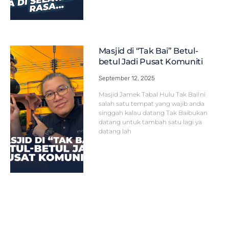
Masjid di “Tak Bai” Betul-
betul Jadi Pusat Komuniti
September 12, 2025
Masjid Jamek Tabal Hulu Tak BaiIni
salah satu tempat yang wajib anda
singgah kalau datang Tak Baibukan
datang untuk tambah satu lagi ya
datang lah