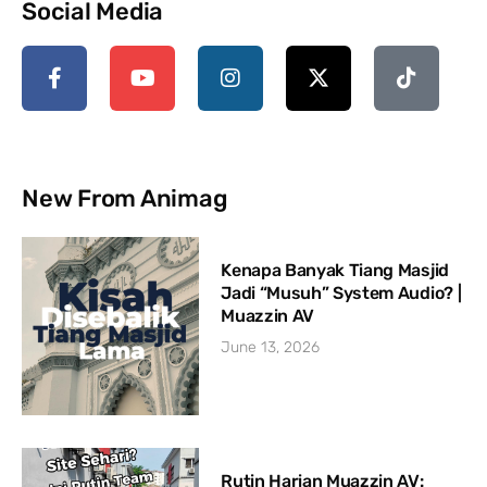
Social Media
New From Animag
Kenapa Banyak Tiang Masjid
Jadi “Musuh” System Audio? |
Muazzin AV
June 13, 2026
Rutin Harian Muazzin AV: