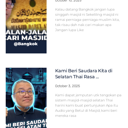
October 10, 2025
Kalau datang Bangkok jangan lupa
singgah masjid ni Sekeliling masjid ni
ramai perniaga-perniaga muslim kita,
tak risau dah nak cari makan apa
Jangan lupa Like
Kami Beri Saudara Kita di
Selatan Thai Rasa …
October 3, 2025
Kami dapat jemputan utk tengokan pa
sistem masjid-masjid selatan Thai
harini kami buat pertunjukan Apa itu
Audio yang Betul di Masjid, kami beri
mereka rasa