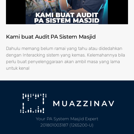
Kami buat Audit PA Sistem Masjid
Dahulu memang belum ramai yang tahu atau didedahkan
dengan Interacking sistem yang kemas. Kelemahannya bila
perlu buat penyelenggaraan akan ambil masa yang lama
untuk kenal
Your PA System Masjid Expert
201801003187 (1265200-U)