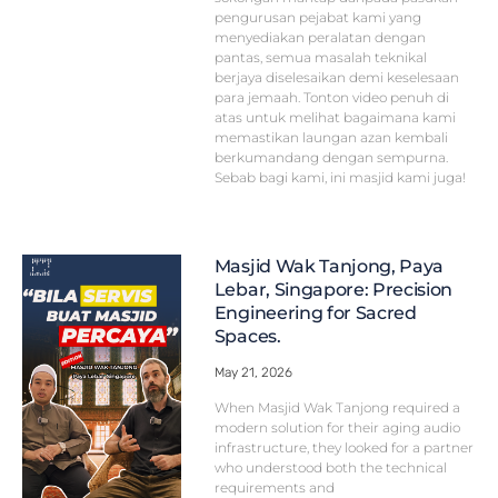
pengurusan pejabat kami yang
menyediakan peralatan dengan
pantas, semua masalah teknikal
berjaya diselesaikan demi keselesaan
para jemaah. Tonton video penuh di
atas untuk melihat bagaimana kami
memastikan laungan azan kembali
berkumandang dengan sempurna.
Sebab bagi kami, ini masjid kami juga!
Masjid Wak Tanjong, Paya
Lebar, Singapore: Precision
Engineering for Sacred
Spaces.
May 21, 2026
When Masjid Wak Tanjong required a
modern solution for their aging audio
infrastructure, they looked for a partner
who understood both the technical
requirements and