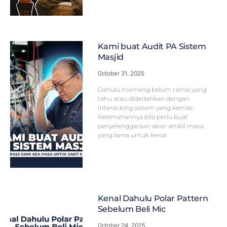
Kami buat Audit PA Sistem
Masjid
October 31, 2025
Dahulu memang belum ramai yang
tahu atau didedahkan dengan
Interacking sistem yang kemas.
Kelemahannya bila perlu buat
penyelenggaraan akan ambil masa
yang lama untuk kenal
Kenal Dahulu Polar Pattern
Sebelum Beli Mic
October 24, 2025