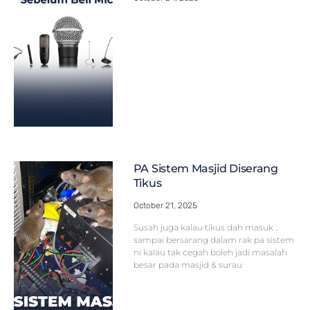
PA Sistem Masjid Diserang
Tikus
October 21, 2025
Susah juga kalau tikus dah masuk ..
sampai bersarang dalam rak pa sistem
ni kalau tak cegah boleh jadi masalah
besar pada masjid & surau