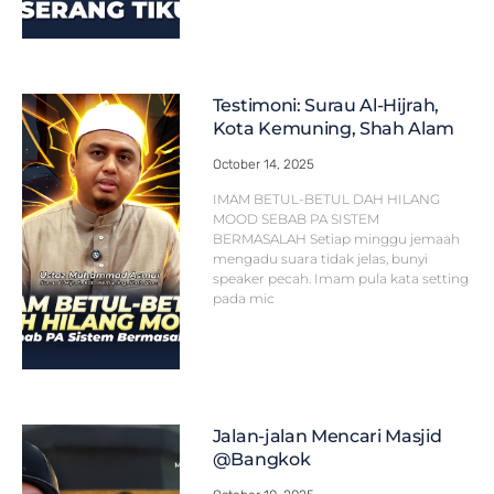
Testimoni: Surau Al-Hijrah,
Kota Kemuning, Shah Alam
October 14, 2025
IMAM BETUL-BETUL DAH HILANG
MOOD SEBAB PA SISTEM
BERMASALAH Setiap minggu jemaah
mengadu suara tidak jelas, bunyi
speaker pecah. Imam pula kata setting
pada mic
Jalan-jalan Mencari Masjid
@Bangkok