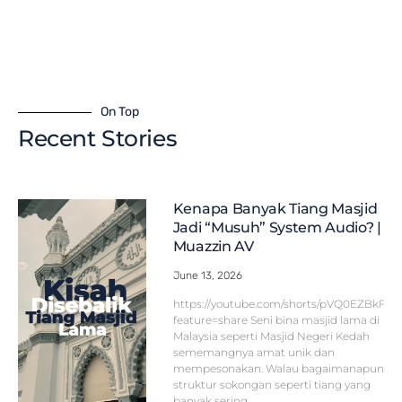
On Top
Recent Stories
Kenapa Banyak Tiang Masjid
Jadi “Musuh” System Audio? |
Muazzin AV
June 13, 2026
https://youtube.com/shorts/pVQ0EZBkFF
feature=share Seni bina masjid lama di
Malaysia seperti Masjid Negeri Kedah
sememangnya amat unik dan
mempesonakan. Walau bagaimanapun,
struktur sokongan seperti tiang yang
banyak sering