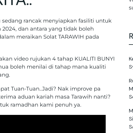
s
sedang rancak menyiapkan fasiliti untuk
24, dan antara yang tidak boleh
R
m dalam meraikan Solat TARAWIH pada
K
akan video rujukan 4 tahap KUALITI BUNYI
S
mua boleh menilai di tahap mana kualiti
ang.
R
M
empat Tuan-Tuan..Jadi? Nak improve pa
S
terima aduan kariah masa Tarawih nanti?
ntuk ramadhan kami penuh ya.
M
S
S