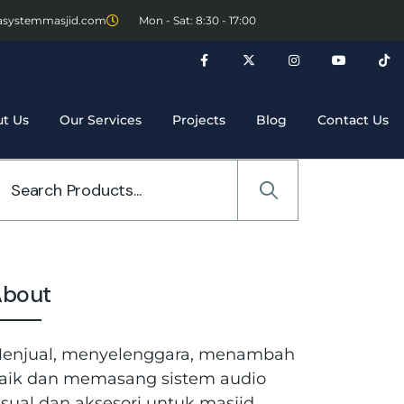
asystemmasjid.com
Mon - Sat: 8:30 - 17:00
t Us
Our Services
Projects
Blog
Contact Us
About
enjual, menyelenggara, menambah
aik dan memasang sistem audio
isual dan aksesori untuk masjid,