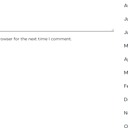
A
J
J
rowser for the next time I comment.
M
A
M
F
D
N
O