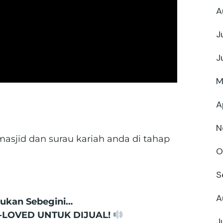
A
J
J
M
A
N
asjid dan surau kariah anda di tahap
O
S
A
akukan Sebegini…
-LOVED UNTUK DIJUAL!
J