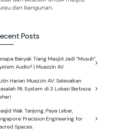
urau dan bangunan.
ecent Posts
enapa Banyak Tiang Masjid Jadi “Musuh”
ystem Audio? | Muazzin AV
utin Harian Muazzin AV: Selesaikan
asalah PA System di 3 Lokasi Berbeza
ehari
asjid Wak Tanjong, Paya Lebar,
ingapore: Precision Engineering for
acred Spaces.