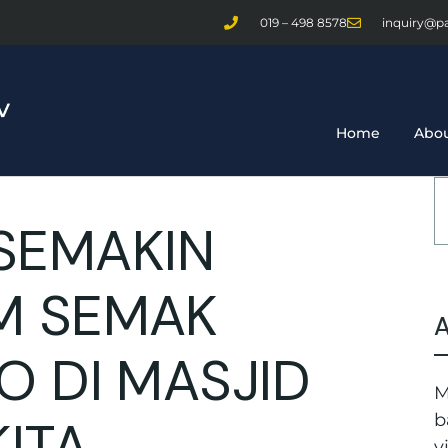
019 – 498 8578
inquiry@p
Home
Abou
SEMAKIN
OM SEMAK
IO DI MASJID
M
TA..
b
v