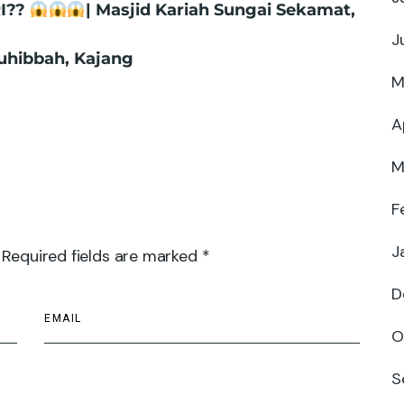
RI??
| Masjid Kariah Sungai Sekamat,
J
uhibbah, Kajang
M
A
M
F
J
 Required fields are marked *
D
O
S