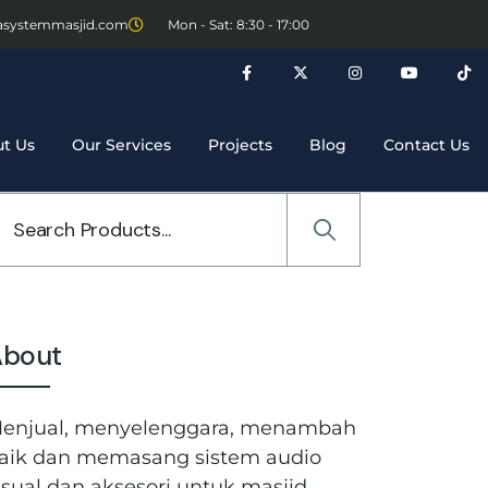
asystemmasjid.com
Mon - Sat: 8:30 - 17:00
t Us
Our Services
Projects
Blog
Contact Us
About
enjual, menyelenggara, menambah
aik dan memasang sistem audio
isual dan aksesori untuk masjid,