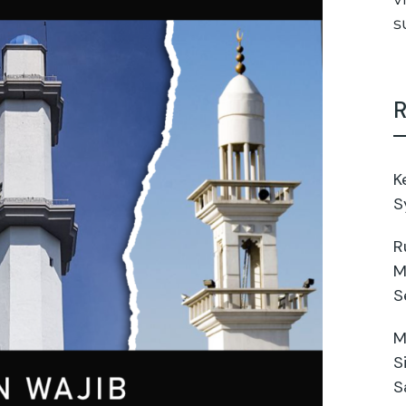
s
R
K
S
R
M
S
M
S
S