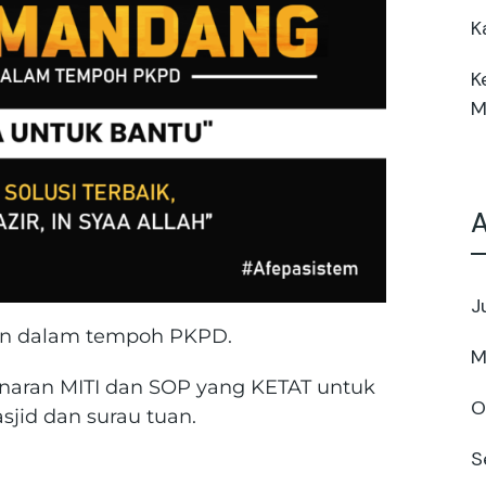
K
K
M
A
J
un dalam tempoh PKPD.
M
naran MITI dan SOP yang KETAT untuk
O
jid dan surau tuan.
S