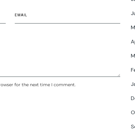
J
M
A
M
F
J
rowser for the next time I comment.
D
O
S