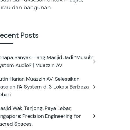
urau dan bangunan.
ecent Posts
enapa Banyak Tiang Masjid Jadi “Musuh”
ystem Audio? | Muazzin AV
utin Harian Muazzin AV: Selesaikan
asalah PA System di 3 Lokasi Berbeza
ehari
asjid Wak Tanjong, Paya Lebar,
ingapore: Precision Engineering for
acred Spaces.