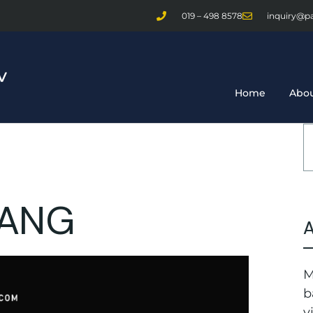
019 – 498 8578
inquiry@p
Home
Abou
ANG
M
b
v