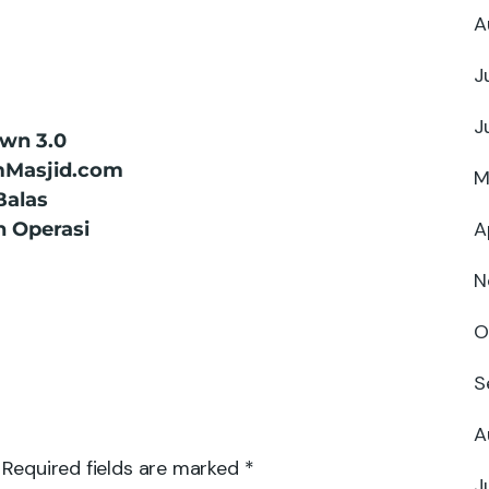
A
J
J
wn 3.0
mMasjid.com
M
Balas
A
n Operasi
N
O
S
A
 Required fields are marked *
J