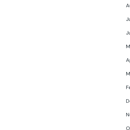
A
J
J
M
A
M
F
D
N
O