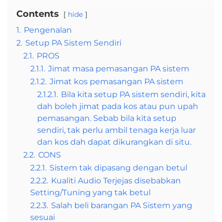
Contents
hide
1.
Pengenalan
2.
Setup PA Sistem Sendiri
2.1.
PROS
2.1.1.
Jimat masa pemasangan PA sistem
2.1.2.
Jimat kos pemasangan PA sistem
2.1.2.1.
Bila kita setup PA sistem sendiri, kita
dah boleh jimat pada kos atau pun upah
pemasangan. Sebab bila kita setup
sendiri, tak perlu ambil tenaga kerja luar
dan kos dah dapat dikurangkan di situ.
2.2.
CONS
2.2.1.
Sistem tak dipasang dengan betul
2.2.2.
Kualiti Audio Terjejas disebabkan
Setting/Tuning yang tak betul
2.2.3.
Salah beli barangan PA Sistem yang
sesuai