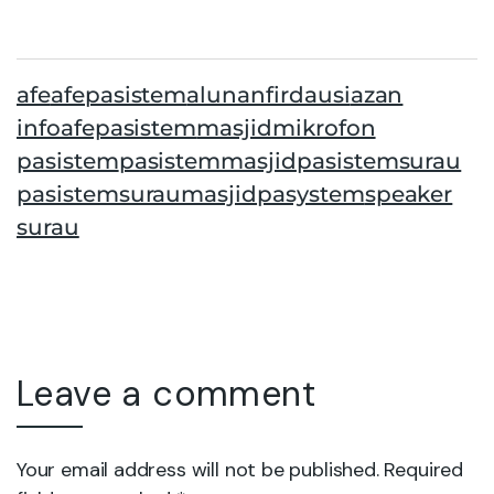
afe
afepasistem
alunanfirdausi
azan
infoafepasistem
masjid
mikrofon
pasistem
pasistemmasjid
pasistemsurau
pasistemsuraumasjid
pasystem
speaker
surau
Leave a comment
Your email address will not be published. Required